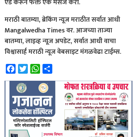
ऍड
करून फक्त
एक
मेसेज करा.
मराठी
बातम्या
,
ब्रेकिंग
न्यूज
मराठीत
सर्वात
आधी
Mangalwedha Times
वर
. आजच्या ताज्या
बातम्या, लाइव्ह न्यूज अपडेट, सर्वात आधी वाचा
विश्वासार्ह मराठी न्यूज वेबसाइट मंगळवेढा टाईम्स.
Fa
T
W
Sh
ce
wi
h
ar
b
tt
at
e
o
er
sA
ok
p
p