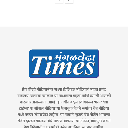
प्रिंट,टीव्ही मीडियानंतर सध्या डिजिटल मीडियाचं महत्व प्रचंड
वाढलंय. येणाऱ्या काळात या माध्यमाचं महत्व आणि व्याप्ती आणखी
वाढणार असल्यानं . आम्ही हा नवीन बदल स्वीकारून 'मंगळवेढा
टाईम्स' या सोशल मीडियाच्या फेसबुक पेजचे रूपांतर वेब मीडिया
मध्ये करून 'मंगळवेढा टाईम्स' या नावाने न्युजचे वेब पोर्टल आपल्या
सेवेत दाखल झालय. येथे आपण आपल्या स्मार्टफोन, कॉम्पुटर वरून
देश विदेशातील घडामोडी तसेच स्थानिक, व्यापार, ग्रामीण,