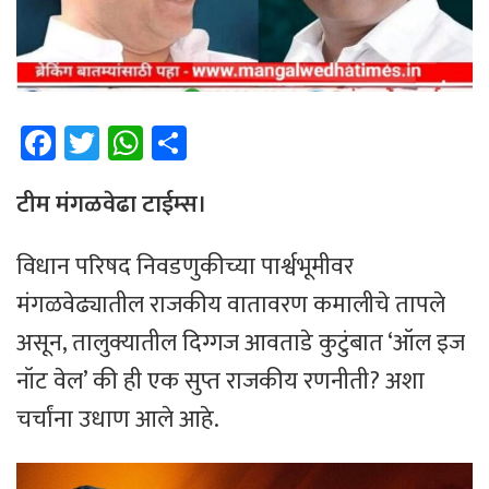
Fa
T
W
Sh
ce
wi
h
ar
b
tt
at
e
टीम ​मंगळवेढा टाईम्स।
o
er
sA
विधान परिषद निवडणुकीच्या पार्श्वभूमीवर
ok
p
मंगळवेढ्यातील राजकीय वातावरण कमालीचे तापले
p
असून, तालुक्यातील दिग्गज आवताडे कुटुंबात ‘ऑल इज
नॉट वेल’ की ही एक सुप्त राजकीय रणनीती? अशा
चर्चांना उधाण आले आहे.