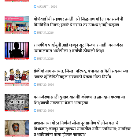
AUGUST 1, 2026
गोणेवाडीची सहकार क्रांती! श्री सिद्धनाथ महिला पतसंस्थेची
बिनविरोध निवड; हजारे चेअरमन तर उपाध्यक्षपदी चव्हाण
JULY 31, 2026
राजकीय पार्श्वभूमी आहे म्हणून सूट मिळणार नाही! मंगळवेढा
न्यायालयात आरोपीला ३ वर्षांची ठोकली शिक्षा
JULY 31, 2026
ब्रेकींग! ग्रामपंचायत, जिल्हा परिषद, पंचायत समिती सदस्यांच्या
‘कास्ट व्हॅलिडिटी’बद्दल सरकारने घेतला मोठा निर्णय
JULY 29, 2026
मंगळवेढ्यासाठी दुःखद बातमी! कोकणात ज्ञानदान करणाऱ्या
शिक्षकाची गळफास घेऊन आत्महत्या
JULY 29, 2026
प्रशासनाचा मोठा निर्णय! सोलापूर ग्रामीण पोलीस दलाचे
विभाजन; जाणून घ्या तुमच्या भागातील नवीन उपविभाग; नागरिक
व भाविकांना कसा होणार फायदा?