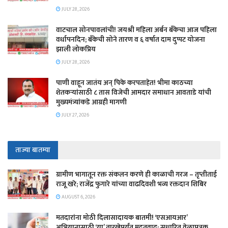
JULY 28, 2026
वाटचाल सोनपावलांची! जयश्री महिला अर्बन बँकेचा आज पहिला
वर्धापनदिन; बँकेची सोने तारण व ६ वर्षात दाम दुप्पट योजना
झाली लोकप्रिय
JULY 28, 2026
पाणी वाहून जातंय अन् पिके करपताहेत! भीमा काठच्या
शेतकऱ्यांसाठी ८ तास विजेची आमदार समाधान आवताडे यांची
मुख्यमंत्र्यांकडे आग्रही मागणी
JULY 27, 2026
ताज्या बातम्या
ग्रामीण भागातून रक्त संकलन करणे ही काळाची गरज – तृप्तीताई
राजू खरे; राजेंद्र फुगारे यांच्या वाढदिवशी भव्य रक्तदान शिबिर
AUGUST 6, 2026
मतदारांना मोठी दिलासादायक बातमी! ‘एसआयआर’
अभियानासाठी ‘या’ तारखेपर्यंत मुदतवाढ; सुधारित वेळापत्रक