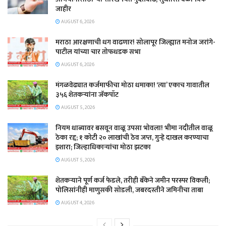
जाहीर
AUGUST 6, 2026
मराठा आरक्षणाची धग वाढणार! सोलापूर जिल्ह्यात मनोज जरांगे-
पाटील यांच्या चार तोफधडक सभा
AUGUST 6, 2026
मंगळवेढ्यात कर्जमाफीचा मोठा धमाका! ‘त्या’ एकाच गावातील
३५६ शेतकऱ्यांना जॅकपॉट
AUGUST 5, 2026
नियम धाब्यावर बसवून वाळू उपसा भोवला! भीमा नदीतील वाळू
ठेका रद्द; १ कोटी २० लाखांची ठेव जप्त, गुन्हे दाखल करण्याचा
इशारा; जिल्हाधिकाऱ्यांचा मोठा झटका
AUGUST 5, 2026
शेतकऱ्याने पूर्ण कर्ज फेडले, तरीही बँकेने जमीन परस्पर विकली;
पोलिसांनीही माणुसकी सोडली, जबरदस्तीने जमिनीचा ताबा
AUGUST 4, 2026