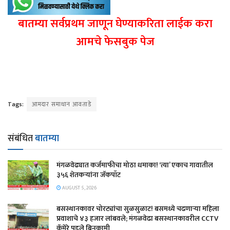
बातम्या सर्वप्रथम जाणून घेण्याकरिता लाईक करा
आमचे फेसबुक पेज
Tags:
आमदार समाधान आवताडे
संबंधित
बातम्या
मंगळवेढ्यात कर्जमाफीचा मोठा धमाका! ‘त्या’ एकाच गावातील
३५६ शेतकऱ्यांना जॅकपॉट
AUGUST 5, 2026
बसस्थानकावर चोरट्यांचा सुळसुळाट! बसमध्ये चढणाऱ्या महिला
प्रवाशाचे ४३ हजार लांबवले; मंगळवेढा बसस्थानकावरील CCTV
कॅमेरे पडले बिनकामी