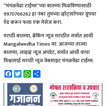
“
मंगळवेढा
टाईम्स
“
च्या
बातम्या
मिळविण्यासाठी
9970766262
हा
नंबर
तुमच्या
व्हॉट्सऍपवर
ग्रुपवर
ऍड
करून
फक्त
एक
मेसेज
करा
.
मराठी
बातम्या
,
ब्रेकिंग
न्यूज
मराठीत
सर्वात
आधी
Mangalwedha Times
वर
. आजच्या ताज्या
बातम्या, लाइव्ह न्यूज अपडेट, सर्वात आधी वाचा
विश्वासार्ह मराठी न्यूज वेबसाइट मंगळवेढा टाईम्स.
Fa
T
W
Sh
ce
wi
h
ar
b
tt
at
e
o
er
sA
ok
p