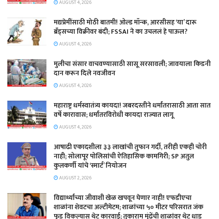
AUGUST 4, 2026
मद्यप्रेमींसाठी मोठी बातमी! ओल्ड मॉन्क, आरसीसह ‘या’ दारू
ब्रँड्सच्या विक्रीवर बंदी; FSSAI ने का उचललं हे पाऊल?
AUGUST 4, 2026
मुलीचा संसार वाचवण्यासाठी सासू सरसावली; जावयाला किडनी
दान करून दिले नवजीवन
AUGUST 4, 2026
महाराष्ट्र धर्मस्वातंत्र्य कायदा! जबरदस्तीने धर्मांतरासाठी आता सात
वर्षे कारावास; धर्मांतरविरोधी कायदा राज्यात लागू
AUGUST 4, 2026
आषाढी एकादशीला ३३ लाखांची तुफान गर्दी, तरीही एकही चोरी
नाही; सोलापूर पोलिसांची ऐतिहासिक कामगिरी; SP अतुल
कुलकर्णी यांचे ‘स्मार्ट’ नियोजन
AUGUST 2, 2026
विद्यार्थ्यांच्या जीवाशी खेळ खपवून घेणार नाही! एफडीएचा
शाळांना शेवटचा अल्टीमेटम; शाळांच्या ५० मीटर परिसरात जंक
फूड विकल्यास थेट कारवाई; तुकाराम मुंढेंची शाळांवर थेट धाड