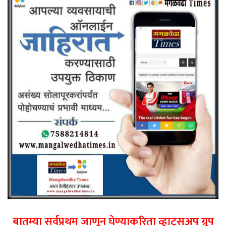
बातम्या सर्वप्रथम जाणून घेण्याकरिता व्हाट्सअप ग्रुप