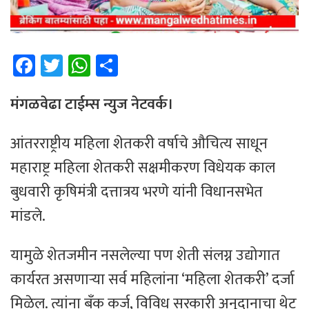
Fa
T
W
Sh
ce
wi
h
ar
b
tt
at
e
मंगळवेढा टाईम्स न्युज नेटवर्क।
o
er
sA
आंतरराष्ट्रीय महिला शेतकरी वर्षाचे औचित्य साधून
ok
p
महाराष्ट्र महिला शेतकरी सक्षमीकरण विधेयक काल
p
बुधवारी कृषिमंत्री दत्तात्रय भरणे यांनी विधानसभेत
मांडले.
यामुळे शेतजमीन नसलेल्या पण शेती संलग्न उद्योगात
कार्यरत असणाऱ्या सर्व महिलांना ‘महिला शेतकरी’ दर्जा
मिळेल. त्यांना बँक कर्ज, विविध सरकारी अनुदानाचा थेट