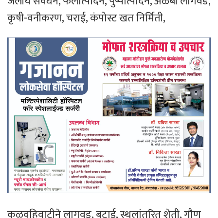
जलीय संवर्धन, फलोत्पादन, पुष्पोत्पादन, अळंबी लागवड,
कृषी-वनीकरण, चराई, कंपोस्ट खत निर्मिती,
कुळवहिवाटीने लागवड, बटाई, स्थलांतरित शेती, गौण