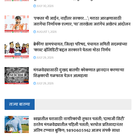
JULY 30, 2026
‘एकतर मी जाईन, नाहीतर सरकार…’; मराठा आरक्षणासाठी
जरागेंचा निर्णायक एल्गार, ‘या’ तारखेला जरांगेंचं अखेरचं आंदोलन
AUGUST 1, 2026
ब्रेकींग! ग्रामपंचायत, जिल्हा परिषद, पंचायत समिती सदस्यांच्या
‘कास्ट व्हॅलिडिटी’बद्दल सरकारने घेतला मोठा निर्णय
JULY 29, 2026
मंगळवेढ्यासाठी दुःखद बातमी! कोकणात ज्ञानदान करणाऱ्या
शिक्षकाची गळफास घेऊन आत्महत्या
JULY 29, 2026
ताज्या बातम्या
स्वप्नातील घरासाठी नागरिकांची तुफान पसंती; ‘दामाजी सिटी’
ठरतेय मंगळवेढ्यातील पहिली पसंती; भरघोस प्रतिसादानंतर
अंतिम टप्प्यात बुकिंग; 9890605962 आजच संपर्क साधा