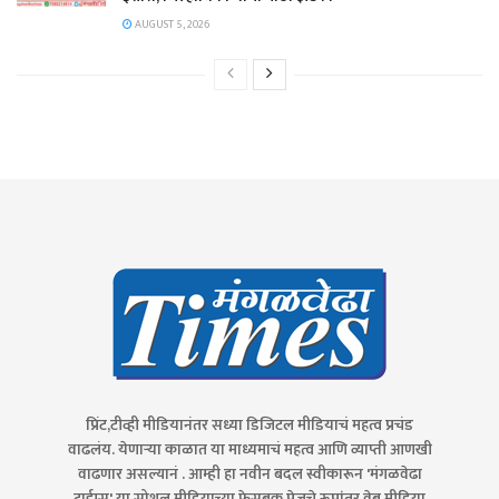
AUGUST 5, 2026
प्रिंट,टीव्ही मीडियानंतर सध्या डिजिटल मीडियाचं महत्व प्रचंड
वाढलंय. येणाऱ्या काळात या माध्यमाचं महत्व आणि व्याप्ती आणखी
वाढणार असल्यानं . आम्ही हा नवीन बदल स्वीकारून 'मंगळवेढा
टाईम्स' या सोशल मीडियाच्या फेसबुक पेजचे रूपांतर वेब मीडिया