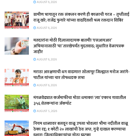
AUGUST 6, 2026
ग्रामीण भागातून रक्त संकलन करणे ही काळाची गरज – तृप्तीताई
राजू खरे; राजेंद्र फुगारे यांच्या वाढदिवशी भव्य रक्तदान शिबिर
AUGUST 6, 2026
मतदारांना मोठी दिलासादायक बातमी! ‘एसआयआर’
अभियानासाठी ‘या’ तारखेपर्यंत मुदतवाढ; सुधारित वेळापत्रक
जाहीर
AUGUST 6, 2026
मराठा आरक्षणाची धग वाढणार! सोलापूर जिल्ह्यात मनोज जरांगे-
पाटील यांच्या चार तोफधडक सभा
AUGUST 6, 2026
मंगळवेढ्यात कर्जमाफीचा मोठा धमाका! ‘त्या’ एकाच गावातील
३५६ शेतकऱ्यांना जॅकपॉट
AUGUST 5, 2026
नियम धाब्यावर बसवून वाळू उपसा भोवला! भीमा नदीतील वाळू
ठेका रद्द; १ कोटी २० लाखांची ठेव जप्त, गुन्हे दाखल करण्याचा
इशारा; जिल्हाधिकाऱ्यांचा मोठा झटका