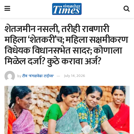
शेतजमीन नसली, तरीही राबणारी
महिला ‘शेतकरी’च; महिला सक्षमीकरण
विधेयक विधानसभेत सादर; कोणाला
मिळेल दर्जा? कुठे करावा अर्ज?
by
टीम 'मंगळवेढा टाईम्स'
July 14, 2026