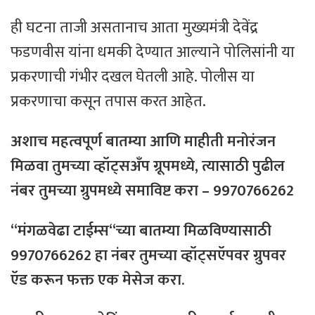
ही घटना ताजी असतानाच आता मुख्यमंत्री देवेंद्र
फडणवीस यांना धमकी देण्यात आल्याने पोलिसांनी या
प्रकरणाची गंभीर दखल घेतली आहे. पोलीस या
प्रकरणाचा कसून तपास करत आहेत.
अशाच
महत्वपूर्ण
बातम्या
आणि
माहीती
मनोरंजन
मिळवा
तुमच्या
व्हॉट्सअँप
ग्रूपमध्ये
,
त्यासाठी
पुढील
नंबर
तुमच्या
ग्रुपमध्ये
समाविष्ट
करा
– 9970766262
“
मंगळवेढा
टाईम्स
“
च्या
बातम्या
मिळविण्यासाठी
9970766262
हा
नंबर
तुमच्या
व्हॉट्सऍपवर
ग्रुपवर
ऍड
करून
फक्त
एक
मेसेज
करा
.