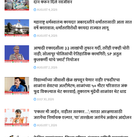
दान करून दिले नवजीवन
AUGUST 4, 2026
महाराष्ट्र धर्मस्वातंत्र्य कायदा! जबरदस्तीने धर्मांतरासाठी आता सात
वर्षे कारावास; धर्मांतरविरोधी कायदा राज्यात लागू
AUGUST 4, 2026
आषाढी एकादशीला ३३ लाखांची तुफान गर्दी, तरीही एकही चोरी
नाही; सोलापूर पोलिसांची ऐतिहासिक कामगिरी; SP अतुल
कुलकर्णी यांचे ‘स्मार्ट’ नियोजन
AUGUST 2, 2026
विद्यार्थ्यांच्या जीवाशी खेळ खपवून घेणार नाही! एफडीएचा
शाळांना शेवटचा अल्टीमेटम; शाळांच्या ५० मीटर परिसरात जंक
फूड विकल्यास थेट कारवाई; तुकाराम मुंढेंची शाळांवर थेट धाड
JULY 30, 2026
‘एकतर मी जाईन, नाहीतर सरकार…’; मराठा आरक्षणासाठी
जरागेंचा निर्णायक एल्गार, ‘या’ तारखेला जरांगेंचं अखेरचं आंदोलन
AUGUST 1, 2026