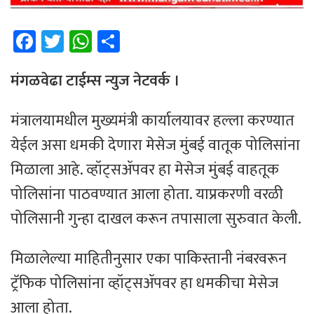
Fa
T
W
Sh
ce
wi
h
ar
b
tt
at
e
मंगळवेढा टाईम्स न्युज नेटवर्क ।
o
er
sA
मंत्रालयामधील मुख्यमंत्री कार्यालयावर हल्ला करण्यात
ok
p
येईल असा धमकी देणारा मेसेज मुंबई वातूक पोलिसांना
p
मिळाला आहे. व्हॉट्सॲपवर हा मेसेज मुंबई वाहतूक
पोलिसांना पाठवण्यात आला होता. याप्रकरणी वरळी
पोलिसानी गुन्हा दाखल करून तपासाला सुरुवात केली.
मिळालेल्या माहितीनुसार एका पाकिस्तानी नंबरवरून
ट्रॅफिक पोलिसांना व्हॉट्सॲपवर हा धमकीचा मेसेज
आला होता.