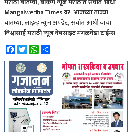
मराठी
बातम्या
,
ब्रेकिंग
न्यूज
मराठीत
सर्वात
आधी
Mangalwedha Times
वर
.
आजच्या
ताज्या
बातम्या
,
लाइव्ह
न्यूज
अपडेट
,
सर्वात
आधी
वाचा
विश्वासार्ह
मराठी
न्यूज
वेबसाइट
मंगळवेढा
टाईम्स
Fa
T
W
Sh
ce
wi
h
ar
b
tt
at
e
o
er
sA
ok
p
p