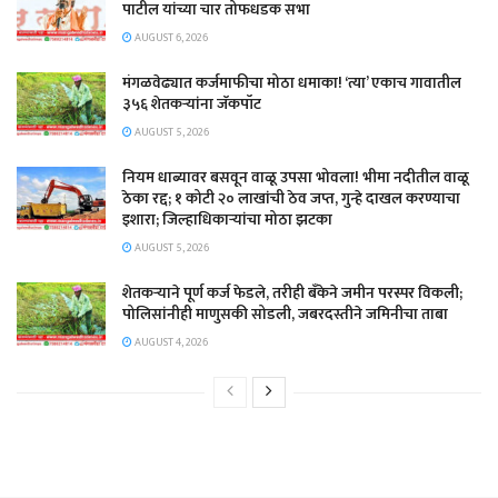
पाटील यांच्या चार तोफधडक सभा
AUGUST 6, 2026
मंगळवेढ्यात कर्जमाफीचा मोठा धमाका! ‘त्या’ एकाच गावातील
३५६ शेतकऱ्यांना जॅकपॉट
AUGUST 5, 2026
नियम धाब्यावर बसवून वाळू उपसा भोवला! भीमा नदीतील वाळू
ठेका रद्द; १ कोटी २० लाखांची ठेव जप्त, गुन्हे दाखल करण्याचा
इशारा; जिल्हाधिकाऱ्यांचा मोठा झटका
AUGUST 5, 2026
शेतकऱ्याने पूर्ण कर्ज फेडले, तरीही बँकेने जमीन परस्पर विकली;
पोलिसांनीही माणुसकी सोडली, जबरदस्तीने जमिनीचा ताबा
AUGUST 4, 2026