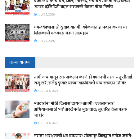
ब्रेकींग! ग्रामपंचायत, जिल्हा परिषद, पंचायत समिती सदस्यांच्या
‘कास्ट व्हॅलिडिटी’बद्दल सरकारने घेतला मोठा निर्णय
JULY 29, 2026
मंगळवेढ्यासाठी दुःखद बातमी! कोकणात ज्ञानदान करणाऱ्या
शिक्षकाची गळफास घेऊन आत्महत्या
JULY 29, 2026
ताज्या बातम्या
ग्रामीण भागातून रक्त संकलन करणे ही काळाची गरज – तृप्तीताई
राजू खरे; राजेंद्र फुगारे यांच्या वाढदिवशी भव्य रक्तदान शिबिर
AUGUST 6, 2026
मतदारांना मोठी दिलासादायक बातमी! ‘एसआयआर’
अभियानासाठी ‘या’ तारखेपर्यंत मुदतवाढ; सुधारित वेळापत्रक
जाहीर
AUGUST 6, 2026
मराठा आरक्षणाची धग वाढणार! सोलापूर जिल्ह्यात मनोज जरांगे-