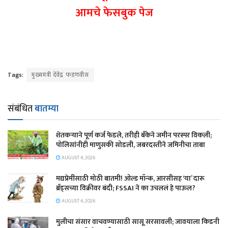
आमचे फेसबुक पेज
Tags:
मुख्यमंत्री देवेंद्र फडणवीस
संबंधित
बातम्या
शेतकऱ्याने पूर्ण कर्ज फेडले, तरीही बँकेने जमीन परस्पर विकली;
पोलिसांनीही माणुसकी सोडली, जबरदस्तीने जमिनीचा ताबा
AUGUST 4, 2026
मद्यप्रेमींसाठी मोठी बातमी! ओल्ड मॉन्क, आरसीसह ‘या’ दारू
ब्रँड्सच्या विक्रीवर बंदी; FSSAI ने का उचललं हे पाऊल?
AUGUST 4, 2026
मुलीचा संसार वाचवण्यासाठी सासू सरसावली; जावयाला किडनी