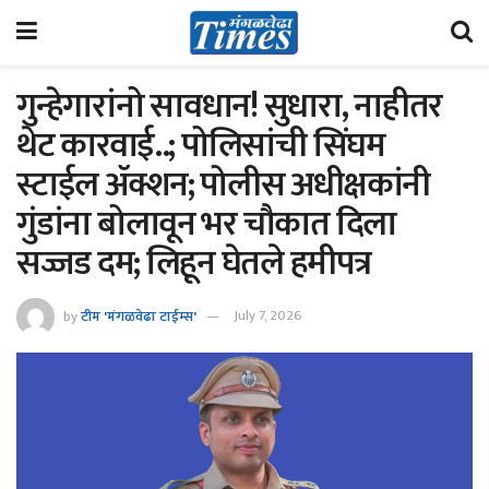
गुन्हेगारांनो सावधान! सुधारा, नाहीतर
थेट कारवाई..; पोलिसांची सिंघम
स्टाईल ॲक्शन; पोलीस अधीक्षकांनी
गुंडांना बोलावून भर चौकात दिला
सज्जड दम; लिहून घेतले हमीपत्र
by
टीम 'मंगळवेढा टाईम्स'
July 7, 2026