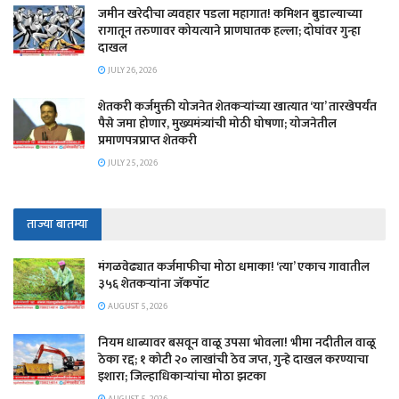
जमीन खरेदीचा व्यवहार पडला महागात! कमिशन बुडाल्याच्या
रागातून तरुणावर कोयत्याने प्राणघातक हल्ला; दोघांवर गुन्हा
दाखल
JULY 26, 2026
शेतकरी कर्जमुक्ती योजनेत शेतकऱ्यांच्या खात्यात ‘या’ तारखेपर्यंत
पैसे जमा होणार, मुख्यमंत्र्यांची मोठी घोषणा; योजनेतील
प्रमाणपत्रप्राप्त शेतकरी
JULY 25, 2026
ताज्या बातम्या
मंगळवेढ्यात कर्जमाफीचा मोठा धमाका! ‘त्या’ एकाच गावातील
३५६ शेतकऱ्यांना जॅकपॉट
AUGUST 5, 2026
नियम धाब्यावर बसवून वाळू उपसा भोवला! भीमा नदीतील वाळू
ठेका रद्द; १ कोटी २० लाखांची ठेव जप्त, गुन्हे दाखल करण्याचा
इशारा; जिल्हाधिकाऱ्यांचा मोठा झटका