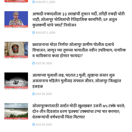
AUGUST 2, 2026
आषाढी एकादशीला ३३ लाखांची तुफान गर्दी, तरीही एकही चोरी
नाही; सोलापूर पोलिसांची ऐतिहासिक कामगिरी; SP अतुल
कुलकर्णी यांचे ‘स्मार्ट’ नियोजन
AUGUST 2, 2026
प्रशासनाचा मोठा निर्णय! सोलापूर ग्रामीण पोलीस दलाचे
विभाजन; जाणून घ्या तुमच्या भागातील नवीन उपविभाग; नागरिक
व भाविकांना कसा होणार फायदा?
JULY 28, 2026
आत्याच्या मुलाशी लग्न, पदरात 2 मुली, सुखाचा संसार सुरू
असतानाच महिलेनं मुलीसह संपवलं जीवन, सोलापूर जिल्ह्यात
हळहळ
JULY 29, 2026
सोलापूरकरांसाठी सर्वात मोठी खूशखबर! उजनी ७५ टक्के भरले;
दोन-तीन दिवसांत धरण ‘इतक्या’ टक्क्यांचा टप्पा पार करणार;
शेतकऱ्यांची वर्षभराची चिंता मिटणार
JULY 26, 2026