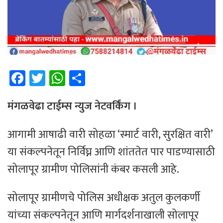
Fa
T
W
Sh
ce
wi
h
ar
b
tt
at
e
मंगळवेढा टाईम्स न्युज नेटवर्किंग ।
o
er
sA
आगामी आषाढी वारी सोहळा ‘स्मार्ट वारी, सुरक्षित वारी’
ok
p
या संकल्पनेतून निर्विघ्न आणि शांततेत पार पाडण्यासाठी
p
सोलापूर ग्रामीण पोलिसांनी कंबर कसली आहे.
सोलापूर ग्रामीणचे पोलिस अधीक्षक अतुल कुलकर्णी
यांच्या संकल्पनेतून आणि मार्गदर्शनाखाली सोलापूर