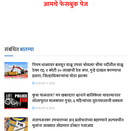
आमचे फेसबुक पेज
संबंधित
बातम्या
नियम धाब्यावर बसवून वाळू उपसा भोवला! भीमा नदीतील वाळू
ठेका रद्द; १ कोटी २० लाखांची ठेव जप्त, गुन्हे दाखल करण्याचा
इशारा; जिल्हाधिकाऱ्यांचा मोठा झटका
AUGUST 5, 2026
कुत्रा पाळताय? मग खबरदार! श्वानाने बालिकेला चावल्यानंतर
सोलापुरात मालकावर गुन्हा; ६ महिन्यांच्या तुरुंगवासाची शक्यता
AUGUST 4, 2026
संतापजनक! उपचाराच्या अन् प्रलोभनांच्या बहाण्याने अल्पवयीन
मुलांना जाळ्यात ओढणारा डॉक्टर गजाआड