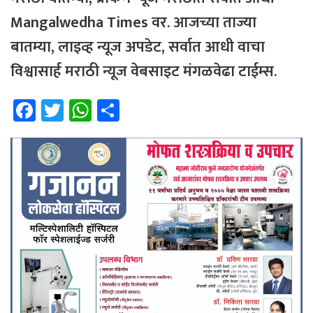
Mangalwedha Times वर. आजच्या ताज्या
बातम्या, लाइव्ह न्यूज अपडेट, सर्वात आधी वाचा
विश्वासार्ह मराठी न्यूज वेबसाइट मंगळवेढा टाईम्स.
Fa
T
W
Sh
ce
wi
h
ar
b
tt
at
e
o
er
sA
ok
p
p