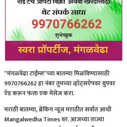
“
मंगळवेढा
टाईम्स
“
च्या
बातम्या
मिळविण्यासाठी
9970766262
हा
नंबर
तुमच्या
व्हॉट्सऍपवर
ग्रुपवर
ऍड
करून
फक्त
एक
मेसेज
करा
.
मराठी
बातम्या
,
ब्रेकिंग
न्यूज
मराठीत
सर्वात
आधी
Mangalwedha Times
वर
. आजच्या ताज्या