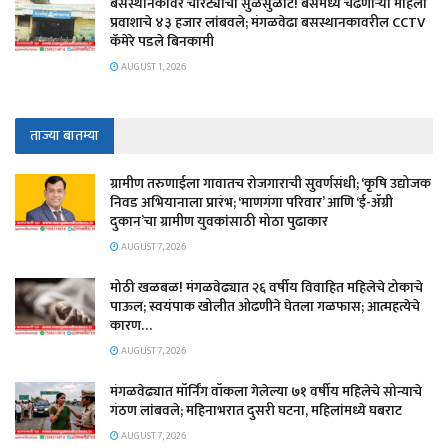
बसस्थानकावर चोरट्यांचा सुळसुळाट! बसमध्ये चढणाऱ्या महिला
प्रवाशाचे ४३ हजार लांबवले; मंगळवेढा बसस्थानकावरील CCTV
कॅमेरे पडले बिनकामी
AUGUST 1, 2026
ताज्या बातम्या
​ग्रामीण तरुणाईला गावातच रोजगाराची सुवर्णसंधी; ‘कृषि उद्योजक
निवड अभियानाला प्रारंभ; ‘माणगंगा परिवार’ आणि ‘ई-ॲग्री
दुकान’चा ग्रामीण युवकांसाठी मोठा पुढाकार
AUGUST 7, 2026
मोठी खळबळ! मंगळवेढ्यात २६ वर्षीय विवाहित महिलेचे टोकाचे
पाऊल; स्वयंपाक खोलीत ओढणीने घेतला गळफास; आत्महत्येचे
कारण…
AUGUST 7, 2026
मंगळवेढ्यात मॉर्निंग वॉकला गेलेल्या ७१ वर्षीय महिलेचे सोन्याचे
गंठण लांबवले; महिनाभरात दुसरी घटना, महिलांमध्ये घबराट
AUGUST 7, 2026