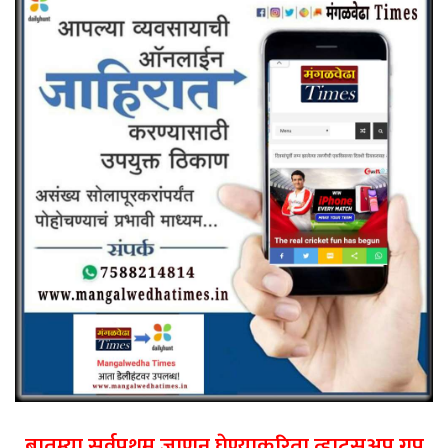
बातम्या सर्वप्रथम जाणून घेण्याकरिता व्हाट्सअप ग्रुप