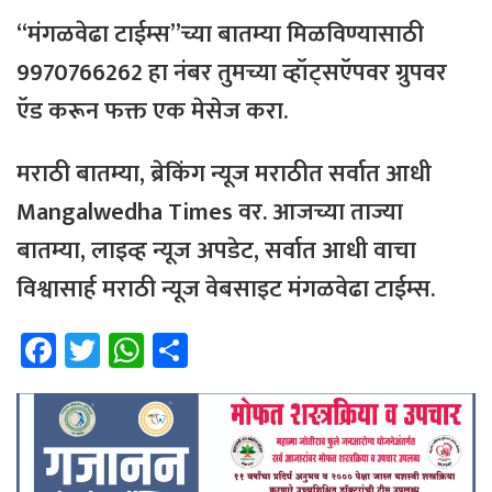
“मंगळवेढा टाईम्स”च्या बातम्या मिळविण्यासाठी
9970766262 हा नंबर तुमच्या व्हॉट्सऍपवर ग्रुपवर
ऍड करून फक्त एक मेसेज करा.
मराठी बातम्या, ब्रेकिंग न्यूज मराठीत सर्वात आधी
Mangalwedha Times वर. आजच्या ताज्या
बातम्या, लाइव्ह न्यूज अपडेट, सर्वात आधी वाचा
विश्वासार्ह मराठी न्यूज वेबसाइट मंगळवेढा टाईम्स.
Fa
T
W
Sh
ce
wi
h
ar
b
tt
at
e
o
er
sA
ok
p