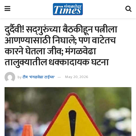
दुर्दैवी! सद्‌गुरुंच्या बैठकीहून पत्नीला
आणण्यासाठी निघाले; पण वाटेतच
कारने घेतला जीव; मंगळवेढा
तालुक्यातील धक्कादायक घटना
by
टीम 'मंगळवेढा टाईम्स'
May 20, 2026