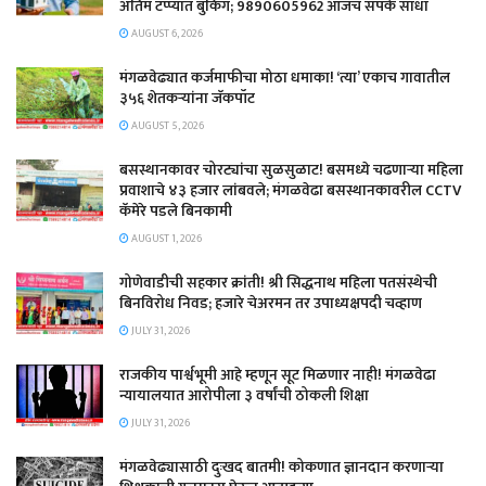
अंतिम टप्प्यात बुकिंग; 9890605962 आजच संपर्क साधा
AUGUST 6, 2026
मंगळवेढ्यात कर्जमाफीचा मोठा धमाका! ‘त्या’ एकाच गावातील
३५६ शेतकऱ्यांना जॅकपॉट
AUGUST 5, 2026
बसस्थानकावर चोरट्यांचा सुळसुळाट! बसमध्ये चढणाऱ्या महिला
प्रवाशाचे ४३ हजार लांबवले; मंगळवेढा बसस्थानकावरील CCTV
कॅमेरे पडले बिनकामी
AUGUST 1, 2026
गोणेवाडीची सहकार क्रांती! श्री सिद्धनाथ महिला पतसंस्थेची
बिनविरोध निवड; हजारे चेअरमन तर उपाध्यक्षपदी चव्हाण
JULY 31, 2026
राजकीय पार्श्वभूमी आहे म्हणून सूट मिळणार नाही! मंगळवेढा
न्यायालयात आरोपीला ३ वर्षांची ठोकली शिक्षा
JULY 31, 2026
मंगळवेढ्यासाठी दुःखद बातमी! कोकणात ज्ञानदान करणाऱ्या