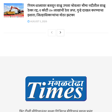
नियम धाब्यावर बसवून वाळू उपसा भोवला! भीमा नदीतील वाळू
ठेका रद्द; १ कोटी २० लाखांची ठेव जप्त, गुन्हे दाखल करण्याचा
इशारा; जिल्हाधिकाऱ्यांचा मोठा झटका
AUGUST 5, 2026
प्रिंट,टीव्ही मीडियानंतर सध्या डिजिटल मीडियाचं महत्व प्रचंड