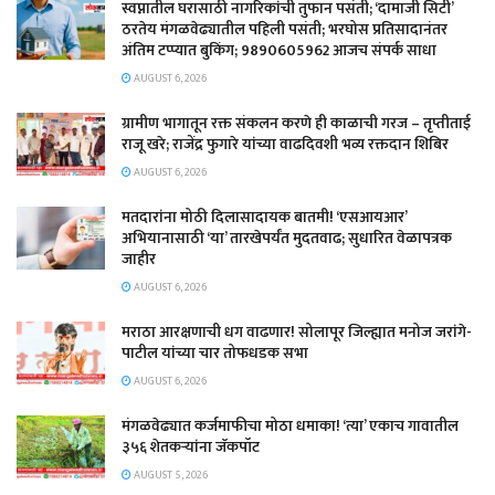
स्वप्नातील घरासाठी नागरिकांची तुफान पसंती; ‘दामाजी सिटी’
ठरतेय मंगळवेढ्यातील पहिली पसंती; भरघोस प्रतिसादानंतर
अंतिम टप्प्यात बुकिंग; 9890605962 आजच संपर्क साधा
AUGUST 6, 2026
ग्रामीण भागातून रक्त संकलन करणे ही काळाची गरज – तृप्तीताई
राजू खरे; राजेंद्र फुगारे यांच्या वाढदिवशी भव्य रक्तदान शिबिर
AUGUST 6, 2026
मतदारांना मोठी दिलासादायक बातमी! ‘एसआयआर’
अभियानासाठी ‘या’ तारखेपर्यंत मुदतवाढ; सुधारित वेळापत्रक
जाहीर
AUGUST 6, 2026
मराठा आरक्षणाची धग वाढणार! सोलापूर जिल्ह्यात मनोज जरांगे-
पाटील यांच्या चार तोफधडक सभा
AUGUST 6, 2026
मंगळवेढ्यात कर्जमाफीचा मोठा धमाका! ‘त्या’ एकाच गावातील
३५६ शेतकऱ्यांना जॅकपॉट
AUGUST 5, 2026