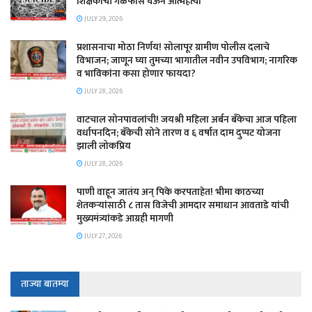
शिक्षकाची गळफास घेऊन आत्महत्या
JULY 29, 2026
प्रशासनाचा मोठा निर्णय! सोलापूर ग्रामीण पोलीस दलाचे
विभाजन; जाणून घ्या तुमच्या भागातील नवीन उपविभाग; नागरिक
व भाविकांना कसा होणार फायदा?
JULY 28, 2026
वाटचाल सोनपावलांची! जयश्री महिला अर्बन बँकेचा आज पहिला
वर्धापनदिन; बँकेची सोने तारण व ६ वर्षात दाम दुप्पट योजना
झाली लोकप्रिय
JULY 28, 2026
पाणी वाहून जातंय अन् पिके करपताहेत! भीमा काठच्या
शेतकऱ्यांसाठी ८ तास विजेची आमदार समाधान आवताडे यांची
मुख्यमंत्र्यांकडे आग्रही मागणी
JULY 27, 2026
ताज्या बातम्या