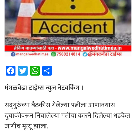
Fa
T
W
Sh
ce
wi
h
ar
b
tt
at
e
मंगळवेढा टाईम्स न्युज नेटवर्किंग ।
o
er
sA
सद्‌गुरुंच्या बैठकीस गेलेल्या पत्नीला आणावयास
ok
p
दुचाकीवरून निघालेल्या पतीचा कारने दिलेल्या धडकेत
p
जागीच मृत्यू झाला.