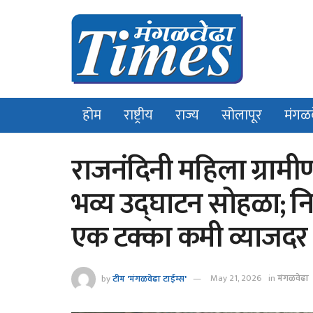
होम
राष्ट्रीय
राज्य
सोलापूर
मंगळ
राजनंदिनी महिला ग्राम
भव्य उद्घाटन सोहळा; निर
एक टक्का कमी व्याजदर
by
टीम 'मंगळवेढा टाईम्स'
May 21, 2026
in
मंगळवेढा