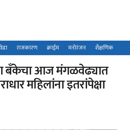
वेढा
राजकारण
क्राईम
मनोरंजन
शैक्षणिक
ीण बँकेचा आज मंगळवेढ्यात
ाधार महिलांना इतरांपेक्षा