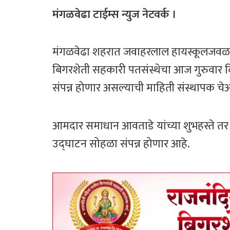
ce
wi
h
ar
b
tt
at
e
मंगळवेढा टाईम्स न्युज नेटवर्क ।
o
er
sA
ok
p
मंगळवेढा शहरात जवाहरलाल हायस्कूलजवळ व 
p
बिगरशेती सहकारी पतसंस्थेचा आज गुरुवार द
संपन्न होणार असल्याची माहिती संस्थापक चेअ
आमदार समाधान आवताडे यांच्या शुभहस्ते तर
उद्घाटन सोहळा संपन्न होणार आहे.