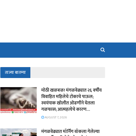
ताज्या बातम्या
मोठी खळबळ! मंगळवेढ्यात २६ वर्षीय
विवाहित महिलेचे टोकाचे पाऊल;
स्वयंपाक खोलीत ओढणीने घेतला
गळफास; आत्महत्येचे कारण…
AUGUST 7, 2026
मंगळवेढ्यात मॉर्निंग वॉकला गेलेल्या