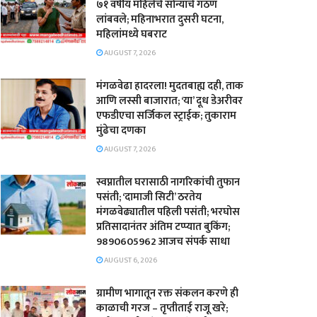
७१ वर्षीय महिलेचे सोन्याचे गंठण
लांबवले; महिनाभरात दुसरी घटना,
महिलांमध्ये घबराट
AUGUST 7, 2026
​मंगळवेढा हादरला! मुदतबाह्य दही, ताक
आणि लस्सी बाजारात; ‘या’ दूध डेअरीवर
एफडीएचा सर्जिकल स्ट्राईक; ​तुकाराम
मुंढेचा दणका
AUGUST 7, 2026
स्वप्नातील घरासाठी नागरिकांची तुफान
पसंती; ‘दामाजी सिटी’ ठरतेय
मंगळवेढ्यातील पहिली पसंती; भरघोस
प्रतिसादानंतर अंतिम टप्प्यात बुकिंग;
9890605962 आजच संपर्क साधा
AUGUST 6, 2026
ग्रामीण भागातून रक्त संकलन करणे ही
काळाची गरज – तृप्तीताई राजू खरे;