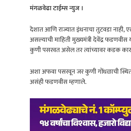
ce
wi
h
ar
b
tt
at
e
मंगळवेढा टाईम्स न्युज ।
o
er
sA
ok
p
देशात आणि राज्यात इंधनाचा तुटवडा नाही, 
p
असल्याची माहिती मुख्यमंत्री देवेंद्र फडणवी
कुणी पसरवत असेल तर त्यांच्यावर कडक कारव
अशा अफवा पसरवून जर कुणी गोंधळाची स्थित
असंही फडणवीस म्हणाले.