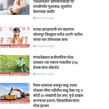
‘एसआयआर’ अभियानासाठी ‘या’
तारखेपर्यंत मुदतवाढ; सुधारित
वेळापत्रक जाहीर
AUGUST 6, 2026
मराठा आरक्षणाची धग वाढणार!
सोलापूर जिल्ह्यात मनोज जरांगे-पाटील
यांच्या चार तोफधडक सभा
AUGUST 6, 2026
मंगळवेढ्यात कर्जमाफीचा मोठा
धमाका! ‘त्या’ एकाच गावातील ३५६
शेतकऱ्यांना जॅकपॉट
AUGUST 5, 2026
नियम धाब्यावर बसवून वाळू उपसा
भोवला! भीमा नदीतील वाळू ठेका रद्द; १
कोटी २० लाखांची ठेव जप्त, गुन्हे दाखल
करण्याचा इशारा; जिल्हाधिकाऱ्यांचा
मोठा झटका