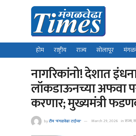
होम
राष्ट्रीय
राज्य
सोलापूर
मंगळ
नागरिकांनो! देशात इंधन
लॉकडाऊनच्या अफवा पस
करणार; मुख्यमंत्री फड
by
टीम 'मंगळवेढा टाईम्स'
March 29, 2026
in
राज्य
,
रा