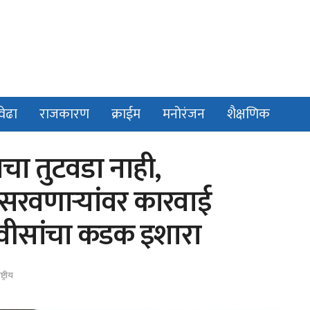
वेढा
राजकारण
क्राईम
मनोरंजन
शैक्षणिक
ाचा तुटवडा नाही,
रवणाऱ्यांवर कारवाई
णवीसांचा कडक इशारा
ष्ट्रीय