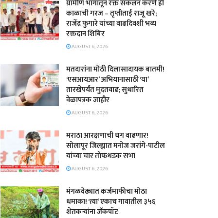
ग्रामीण भागातून रक्त संकलन करणे ही
काळाची गरज – तृप्तीताई राजू खरे;
राजेंद्र फुगारे यांच्या वाढदिवशी भव्य
रक्तदान शिबिर
AUGUST 6, 2026
मतदारांना मोठी दिलासादायक बातमी!
‘एसआयआर’ अभियानासाठी ‘या’
तारखेपर्यंत मुदतवाढ; सुधारित
वेळापत्रक जाहीर
AUGUST 6, 2026
मराठा आरक्षणाची धग वाढणार!
सोलापूर जिल्ह्यात मनोज जरांगे-पाटील
यांच्या चार तोफधडक सभा
AUGUST 6, 2026
मंगळवेढ्यात कर्जमाफीचा मोठा
धमाका! ‘त्या’ एकाच गावातील ३५६
शेतकऱ्यांना जॅकपॉट