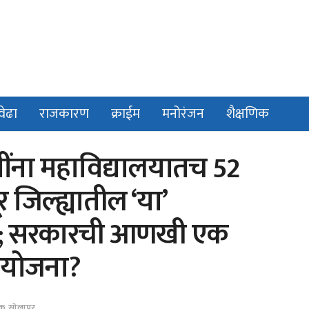
वेढा
राजकारण
क्राईम
मनोरंजन
शैक्षणिक
ंना महाविद्यालयातच 52
ूर जिल्ह्यातील ‘या’
द्रे; सरकारची आणखी एक
े योजना?
िक
,
सोलापूर