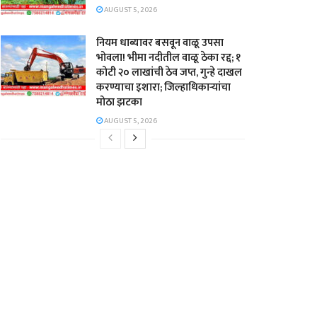
AUGUST 5, 2026
नियम धाब्यावर बसवून वाळू उपसा
भोवला! भीमा नदीतील वाळू ठेका रद्द; १
कोटी २० लाखांची ठेव जप्त, गुन्हे दाखल
करण्याचा इशारा; जिल्हाधिकाऱ्यांचा
मोठा झटका
AUGUST 5, 2026