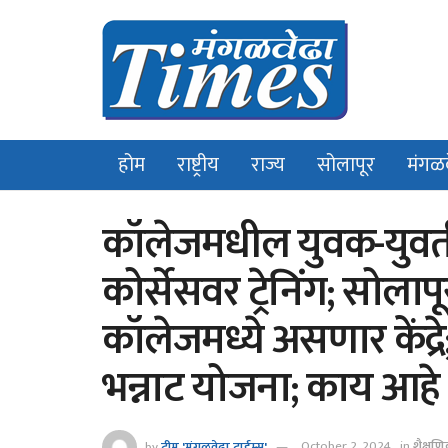
होम
राष्ट्रीय
राज्य
सोलापूर
मंगळ
कॉलेजमधील युवक-युवती
कोर्सेसवर ट्रेनिंग; सोलाप
कॉलेजमध्ये असणार कें
भन्नाट योजना; काय आह
by
टीम 'मंगळवेढा टाईम्स'
October 2, 2024
in
शैक्षण