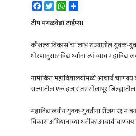
Fa
T
W
Sh
ce
wi
h
ar
b
tt
at
e
टीम मंगळवेढा टाईम्स।
o
er
sA
ok
p
कौशल्य विकास’चा लाभ राज्यातील युवक-युवतीं
p
धोरणानुसार विद्यार्थ्यांना त्यांच्याच महाविद
नामांकित महाविद्यालयांमध्ये आचार्य चाणक्य 
राज्यातील एक हजार तर सोलापूर जिल्ह्यातील २६
महाविद्यालयीन युवक-युवतींना रोजगारक्षम ब
विकास अभियानाच्या धर्तीवर आचार्य चाणक्य क