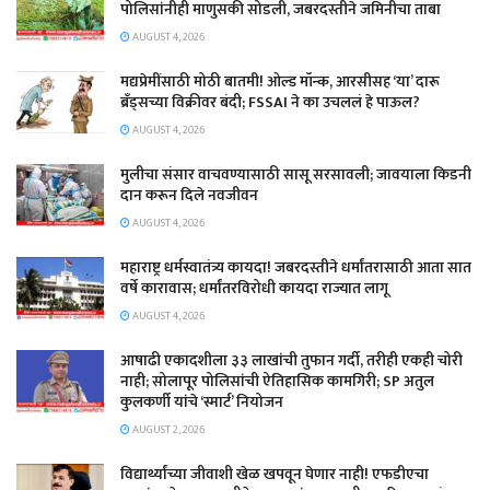
पोलिसांनीही माणुसकी सोडली, जबरदस्तीने जमिनीचा ताबा
AUGUST 4, 2026
मद्यप्रेमींसाठी मोठी बातमी! ओल्ड मॉन्क, आरसीसह ‘या’ दारू
ब्रँड्सच्या विक्रीवर बंदी; FSSAI ने का उचललं हे पाऊल?
AUGUST 4, 2026
मुलीचा संसार वाचवण्यासाठी सासू सरसावली; जावयाला किडनी
दान करून दिले नवजीवन
AUGUST 4, 2026
महाराष्ट्र धर्मस्वातंत्र्य कायदा! जबरदस्तीने धर्मांतरासाठी आता सात
वर्षे कारावास; धर्मांतरविरोधी कायदा राज्यात लागू
AUGUST 4, 2026
आषाढी एकादशीला ३३ लाखांची तुफान गर्दी, तरीही एकही चोरी
नाही; सोलापूर पोलिसांची ऐतिहासिक कामगिरी; SP अतुल
कुलकर्णी यांचे ‘स्मार्ट’ नियोजन
AUGUST 2, 2026
विद्यार्थ्यांच्या जीवाशी खेळ खपवून घेणार नाही! एफडीएचा