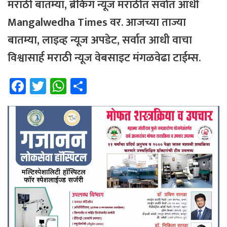
मराठी बातम्या, ब्रेकिंग न्यूज मराठीत सर्वात आधी
Mangalwedha Times वर. आजच्या ताज्या
बातम्या, लाइव्ह न्यूज अपडेट, सर्वात आधी वाचा
विश्वासार्ह मराठी न्यूज वेबसाइट मंगळवेढा टाईम्स.
Fa
T
W
Sh
ce
wi
h
ar
b
tt
at
e
o
er
sA
ok
p
p