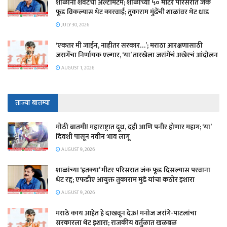
शाळांना शेवटचा अल्टीमेटम; शाळांच्या ५० मीटर परिसरात जंक
फूड विकल्यास थेट कारवाई; तुकाराम मुंढेंची शाळांवर थेट धाड
JULY 30, 2026
‘एकतर मी जाईन, नाहीतर सरकार…’; मराठा आरक्षणासाठी
जरागेंचा निर्णायक एल्गार, ‘या’ तारखेला जरांगेंचं अखेरचं आंदोलन
AUGUST 1, 2026
ताज्या बातम्या
मोठी बातमी! महाराष्ट्रात दूध, दही आणि पनीर होणार महाग; ‘या’
दिवशी पासून नवीन भाव लागू
AUGUST 9, 2026
शाळांच्या ‘इतक्या’ मीटर परिसरात जंक फूड दिसल्यास परवाना
थेट रद्द; एफडीए आयुक्त तुकाराम मुंढे यांचा कठोर इशारा
AUGUST 9, 2026
मराठे काय आहेत हे दाखवून देऊ! मनोज जरांगे-पाटलांचा
सरकारला थेट इशारा; राजकीय वर्तुळात खळबळ