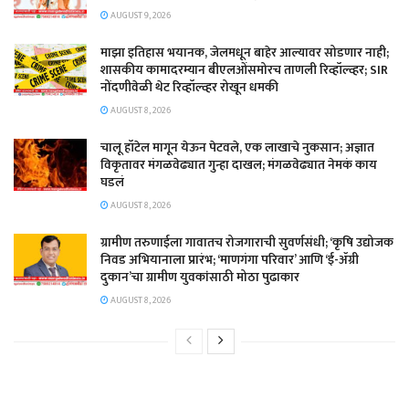
AUGUST 9, 2026
माझा इतिहास भयानक, जेलमधून बाहेर आल्यावर सोडणार नाही;
शासकीय कामादरम्यान बीएलओंसमोरच ताणली रिव्हॉल्व्हर; SIR
नोंदणीवेळी थेट रिव्हॉल्व्हर रोखून धमकी
AUGUST 8, 2026
चालू हॉटेल मागून येऊन पेटवले, एक लाखाचे नुकसान; अज्ञात
विकृतावर मंगळवेढ्यात गुन्हा दाखल; मंगळवेढ्यात नेमकं काय
घडलं
AUGUST 8, 2026
​ग्रामीण तरुणाईला गावातच रोजगाराची सुवर्णसंधी; ‘कृषि उद्योजक
निवड अभियानाला प्रारंभ; ‘माणगंगा परिवार’ आणि ‘ई-ॲग्री
दुकान’चा ग्रामीण युवकांसाठी मोठा पुढाकार
AUGUST 8, 2026