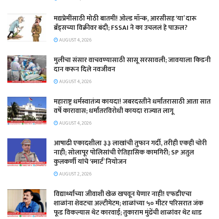
मद्यप्रेमींसाठी मोठी बातमी! ओल्ड मॉन्क, आरसीसह ‘या’ दारू
ब्रँड्सच्या विक्रीवर बंदी; FSSAI ने का उचललं हे पाऊल?
AUGUST 4, 2026
मुलीचा संसार वाचवण्यासाठी सासू सरसावली; जावयाला किडनी
दान करून दिले नवजीवन
AUGUST 4, 2026
महाराष्ट्र धर्मस्वातंत्र्य कायदा! जबरदस्तीने धर्मांतरासाठी आता सात
वर्षे कारावास; धर्मांतरविरोधी कायदा राज्यात लागू
AUGUST 4, 2026
आषाढी एकादशीला ३३ लाखांची तुफान गर्दी, तरीही एकही चोरी
नाही; सोलापूर पोलिसांची ऐतिहासिक कामगिरी; SP अतुल
कुलकर्णी यांचे ‘स्मार्ट’ नियोजन
AUGUST 2, 2026
विद्यार्थ्यांच्या जीवाशी खेळ खपवून घेणार नाही! एफडीएचा
शाळांना शेवटचा अल्टीमेटम; शाळांच्या ५० मीटर परिसरात जंक
फूड विकल्यास थेट कारवाई; तुकाराम मुंढेंची शाळांवर थेट धाड