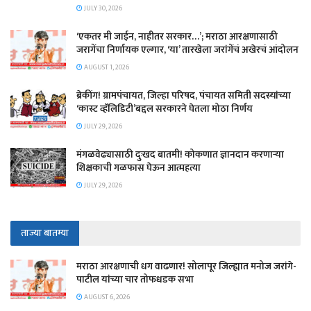
JULY 30, 2026
‘एकतर मी जाईन, नाहीतर सरकार…’; मराठा आरक्षणासाठी
जरागेंचा निर्णायक एल्गार, ‘या’ तारखेला जरांगेंचं अखेरचं आंदोलन
AUGUST 1, 2026
ब्रेकींग! ग्रामपंचायत, जिल्हा परिषद, पंचायत समिती सदस्यांच्या
‘कास्ट व्हॅलिडिटी’बद्दल सरकारने घेतला मोठा निर्णय
JULY 29, 2026
मंगळवेढ्यासाठी दुःखद बातमी! कोकणात ज्ञानदान करणाऱ्या
शिक्षकाची गळफास घेऊन आत्महत्या
JULY 29, 2026
ताज्या बातम्या
मराठा आरक्षणाची धग वाढणार! सोलापूर जिल्ह्यात मनोज जरांगे-
पाटील यांच्या चार तोफधडक सभा
AUGUST 6, 2026