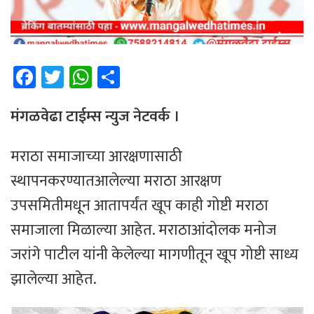
Fa
T
W
Sh
ce
wi
h
ar
b
tt
at
e
मंगळवेढा टाईम्स न्युज नेटवर्क ।
o
er
sA
मराठा समाजाच्या आरक्षणासाठी
ok
p
स्थापनकरण्यातआलेल्या मराठा आरक्षण
p
उपसमितीमधून आतापर्यंत खूप काही गोष्टी मराठा
समाजाला मिळाल्या आहेत. मराठाआंदोलक मनोज
जरांगे पाटील यांनी केलेल्या मागणीतून खूप गोष्टी साध्य
झालेल्या आहेत.