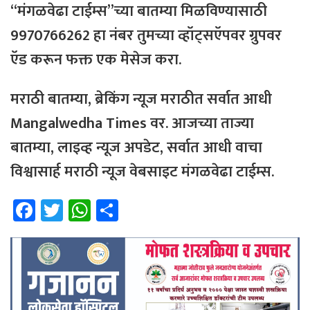
“मंगळवेढा टाईम्स”च्या बातम्या मिळविण्यासाठी
9970766262 हा नंबर तुमच्या व्हॉट्सऍपवर ग्रुपवर
ऍड करून फक्त एक मेसेज करा.
मराठी बातम्या, ब्रेकिंग न्यूज मराठीत सर्वात आधी
Mangalwedha Times वर. आजच्या ताज्या
बातम्या, लाइव्ह न्यूज अपडेट, सर्वात आधी वाचा
विश्वासार्ह मराठी न्यूज वेबसाइट मंगळवेढा टाईम्स.
Fa
T
W
Sh
ce
wi
h
ar
b
tt
at
e
o
er
sA
ok
p