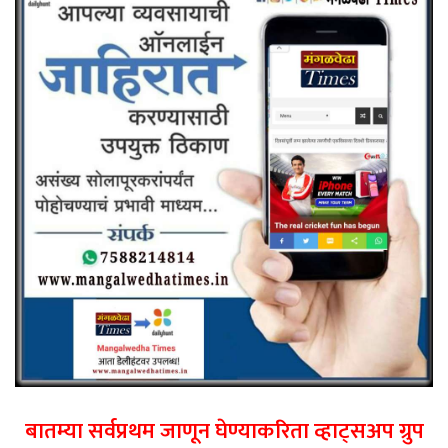
बातम्या सर्वप्रथम जाणून घेण्याकरिता व्हाट्सअप ग्रुप