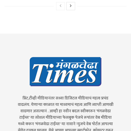
प्रिंट,टीव्ही मीडियानंतर सध्या डिजिटल मीडियाचं महत्व प्रचंड
वाढलंय. येणाऱ्या काळात या माध्यमाचं महत्व आणि व्याप्ती आणखी
वाढणार असल्यानं . आम्ही हा नवीन बदल स्वीकारून 'मंगळवेढा
टाईम्स' या सोशल मीडियाच्या फेसबुक पेजचे रूपांतर वेब मीडिया
मध्ये करून 'मंगळवेढा टाईम्स' या नावाने न्युजचे वेब पोर्टल आपल्या
सेवेत दाखल झालय. येथे आपण आपल्या स्मार्टफोन, कॉम्पुटर वरून