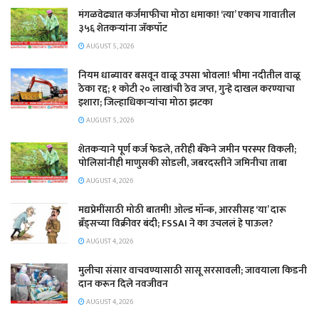
मंगळवेढ्यात कर्जमाफीचा मोठा धमाका! ‘त्या’ एकाच गावातील
३५६ शेतकऱ्यांना जॅकपॉट
AUGUST 5, 2026
नियम धाब्यावर बसवून वाळू उपसा भोवला! भीमा नदीतील वाळू
ठेका रद्द; १ कोटी २० लाखांची ठेव जप्त, गुन्हे दाखल करण्याचा
इशारा; जिल्हाधिकाऱ्यांचा मोठा झटका
AUGUST 5, 2026
शेतकऱ्याने पूर्ण कर्ज फेडले, तरीही बँकेने जमीन परस्पर विकली;
पोलिसांनीही माणुसकी सोडली, जबरदस्तीने जमिनीचा ताबा
AUGUST 4, 2026
मद्यप्रेमींसाठी मोठी बातमी! ओल्ड मॉन्क, आरसीसह ‘या’ दारू
ब्रँड्सच्या विक्रीवर बंदी; FSSAI ने का उचललं हे पाऊल?
AUGUST 4, 2026
मुलीचा संसार वाचवण्यासाठी सासू सरसावली; जावयाला किडनी
दान करून दिले नवजीवन
AUGUST 4, 2026