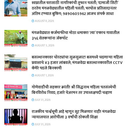
स्वप्नातील घरासाठी नागरिकांची तुफान पसंती; ‘दामाजी सिटी’
ठरतेय मंगळवेढ्यातील पहिली पसंती; भरघोस प्रतिसादानंतर
अंतिम टप्प्यात बुकिंग; 9890605962 आजच संपर्क साधा
AUGUST 8, 2026
मंगळवेढ्यात कर्जमाफीचा मोठा धमाका! ‘त्या’ एकाच गावातील
३५६ शेतकऱ्यांना जॅकपॉट
AUGUST 5, 2026
बसस्थानकावर चोरट्यांचा सुळसुळाट! बसमध्ये चढणाऱ्या महिला
प्रवाशाचे ४३ हजार लांबवले; मंगळवेढा बसस्थानकावरील CCTV
कॅमेरे पडले बिनकामी
AUGUST 1, 2026
गोणेवाडीची सहकार क्रांती! श्री सिद्धनाथ महिला पतसंस्थेची
बिनविरोध निवड; हजारे चेअरमन तर उपाध्यक्षपदी चव्हाण
JULY 31, 2026
राजकीय पार्श्वभूमी आहे म्हणून सूट मिळणार नाही! मंगळवेढा
न्यायालयात आरोपीला ३ वर्षांची ठोकली शिक्षा
JULY 31, 2026