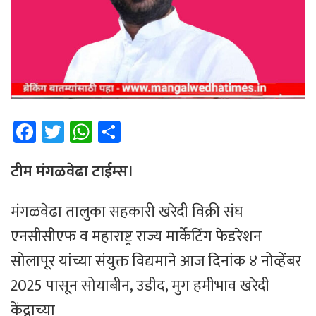
Fa
T
W
Sh
ce
wi
h
ar
b
tt
at
e
टीम मंगळवेढा टाईम्स।
o
er
sA
मंगळवेढा तालुका सहकारी खरेदी विक्री संघ
ok
p
एनसीसीएफ व महाराष्ट्र राज्य मार्केटिंग फेडरेशन
p
सोलापूर यांच्या संयुक्त विद्यमाने आज दिनांक ४ नोव्हेंबर
2025 पासून सोयाबीन, उडीद, मुग हमीभाव खरेदी
केंद्राच्या