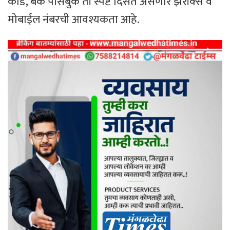
कार्ड, बँक पासबुक ती स्पष्ट दिसत असणारे झेरॉक्स व
मोबाईल नंबरची आवश्यकता आहे.