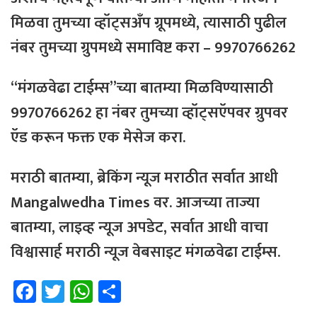
मिळवा तुमच्या व्हॉट्सअँप ग्रूपमध्ये, त्यासाठी
पुढील
नंबर
तुमच्या
ग्रुपमध्ये
समाविष्ट
करा – 9970766262
“मंगळवेढा टाईम्स”च्या बातम्या मिळविण्यासाठी
9970766262 हा नंबर तुमच्या व्हॉट्सऍपवर ग्रुपवर
ऍड करून फक्त एक मेसेज करा.
मराठी बातम्या, ब्रेकिंग न्यूज मराठीत सर्वात आधी
Mangalwedha Times वर. आजच्या ताज्या
बातम्या, लाइव्ह न्यूज अपडेट, सर्वात आधी वाचा
विश्वासार्ह मराठी न्यूज वेबसाइट मंगळवेढा टाईम्स.
Fa
T
W
Sh
ce
wi
h
ar