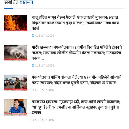
संबंधित
बातम्या
चालू हॉटेल मागून येऊन पेटवले, एक लाखाचे नुकसान; अज्ञात
विकृतावर मंगळवेढ्यात गुन्हा दाखल; मंगळवेढ्यात नेमकं काय
घडलं
AUGUST 8, 2026
मोठी खळबळ! मंगळवेढ्यात २६ वर्षीय विवाहित महिलेचे टोकाचे
पाऊल; स्वयंपाक खोलीत ओढणीने घेतला गळफास; आत्महत्येचे
कारण…
AUGUST 8, 2026
मंगळवेढ्यात मॉर्निंग वॉकला गेलेल्या ७१ वर्षीय महिलेचे सोन्याचे
गंठण लांबवले; महिनाभरात दुसरी घटना, महिलांमध्ये घबराट
AUGUST 7, 2026
​मंगळवेढा हादरला! मुदतबाह्य दही, ताक आणि लस्सी बाजारात;
‘या’ दूध डेअरीवर एफडीएचा सर्जिकल स्ट्राईक; ​तुकाराम मुंढेचा
दणका
AUGUST 7, 2026