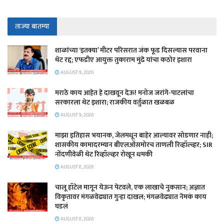
ताज्या बातम्या
शाळांच्या ‘इतक्या’ मीटर परिसरात जंक फूड दिसल्यास परवाना
थेट रद्द; एफडीए आयुक्त तुकाराम मुंढे यांचा कठोर इशारा
AUGUST 9, 2026
मराठे काय आहेत हे दाखवून देऊ! मनोज जरांगे-पाटलांचा
सरकारला थेट इशारा; राजकीय वर्तुळात खळबळ
AUGUST 9, 2026
माझा इतिहास भयानक, जेलमधून बाहेर आल्यावर सोडणार नाही;
शासकीय कामादरम्यान बीएलओंसमोरच ताणली रिव्हॉल्व्हर; SIR
नोंदणीवेळी थेट रिव्हॉल्व्हर रोखून धमकी
AUGUST 8, 2026
चालू हॉटेल मागून येऊन पेटवले, एक लाखाचे नुकसान; अज्ञात
विकृतावर मंगळवेढ्यात गुन्हा दाखल; मंगळवेढ्यात नेमकं काय
घडलं
AUGUST 8, 2026