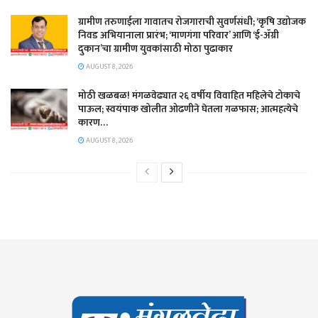
​ग्रामीण तरुणाईला गावातच रोजगाराची सुवर्णसंधी; ‘कृषि उद्योजक
निवड अभियानाला प्रारंभ; ‘माणगंगा परिवार’ आणि ‘ई-ॲग्री
दुकान’चा ग्रामीण युवकांसाठी मोठा पुढाकार
AUGUST 8, 2026
मोठी खळबळ! मंगळवेढ्यात २६ वर्षीय विवाहित महिलेचे टोकाचे
पाऊल; स्वयंपाक खोलीत ओढणीने घेतला गळफास; आत्महत्येचे
कारण…
AUGUST 8, 2026