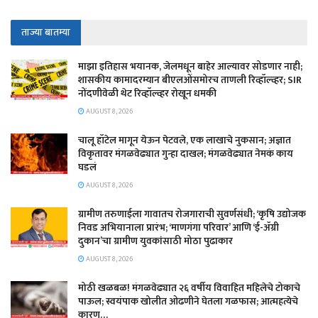
ताज्या बातम्या
माझा इतिहास भयानक, जेलमधून बाहेर आल्यावर सोडणार नाही;
शासकीय कामादरम्यान बीएलओंसमोरच ताणली रिव्हॉल्व्हर; SIR
नोंदणीवेळी थेट रिव्हॉल्व्हर रोखून धमकी
AUGUST 8, 2026
चालू हॉटेल मागून येऊन पेटवले, एक लाखाचे नुकसान; अज्ञात
विकृतावर मंगळवेढ्यात गुन्हा दाखल; मंगळवेढ्यात नेमकं काय
घडलं
AUGUST 8, 2026
​ग्रामीण तरुणाईला गावातच रोजगाराची सुवर्णसंधी; ‘कृषि उद्योजक
निवड अभियानाला प्रारंभ; ‘माणगंगा परिवार’ आणि ‘ई-ॲग्री
दुकान’चा ग्रामीण युवकांसाठी मोठा पुढाकार
AUGUST 8, 2026
मोठी खळबळ! मंगळवेढ्यात २६ वर्षीय विवाहित महिलेचे टोकाचे
पाऊल; स्वयंपाक खोलीत ओढणीने घेतला गळफास; आत्महत्येचे
कारण…