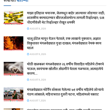
संबंधित
बातम्या
माझा इतिहास भयानक, जेलमधून बाहेर आल्यावर सोडणार नाही;
शासकीय कामादरम्यान बीएलओंसमोरच ताणली रिव्हॉल्व्हर; SIR
नोंदणीवेळी थेट रिव्हॉल्व्हर रोखून धमकी
AUGUST 8, 2026
चालू हॉटेल मागून येऊन पेटवले, एक लाखाचे नुकसान; अज्ञात
विकृतावर मंगळवेढ्यात गुन्हा दाखल; मंगळवेढ्यात नेमकं काय
घडलं
AUGUST 8, 2026
मोठी खळबळ! मंगळवेढ्यात २६ वर्षीय विवाहित महिलेचे टोकाचे
पाऊल; स्वयंपाक खोलीत ओढणीने घेतला गळफास; आत्महत्येचे
कारण…
AUGUST 8, 2026
मंगळवेढ्यात मॉर्निंग वॉकला गेलेल्या ७१ वर्षीय महिलेचे सोन्याचे
गंठण लांबवले; महिनाभरात दुसरी घटना, महिलांमध्ये घबराट
AUGUST 7, 2026