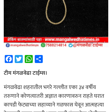
Fa
T
W
Sh
ce
wi
h
ar
b
tt
at
e
टीम मंगळवेढा टाईम्स।
o
er
sA
मंगळवेढा शहरातील भगरे गल्लीत एका ३४ वर्षीय
ok
p
तरुणाने कोणत्यातरी अज्ञात कारणावरुन राहते घरात
p
कापडी फेट्याच्या सहाय्याने गळफास घेवून आत्महत्या