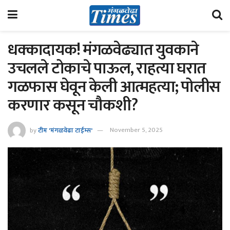
धक्कादायक! मंगळवेढ्यात युवकाने
उचलले टोकाचे पाऊल, राहत्या घरात
गळफास घेवून केली आत्महत्या; पोलीस
करणार कसून चौकशी?
by
टीम 'मंगळवेढा टाईम्स'
November 5, 2025