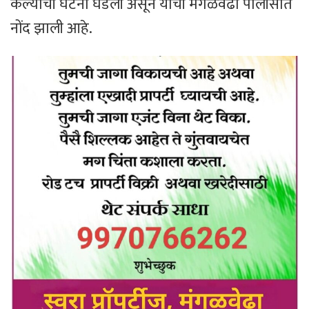
केल्याची घटना घडली असून याची मंगळवेढा पोलीसात
नोंद झाली आहे.