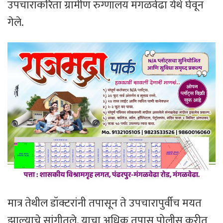
उपचाराकरिता ग्रामीण रुग्णालय मंगळवेढा येथे घेवून
गेले.
मात्र तेथील डॉक्टरांनी तपासून ते उपचारापुर्वीच मयत
झाल्याचे सांगीतले. याचा अधिक तपास पोलीस करीत