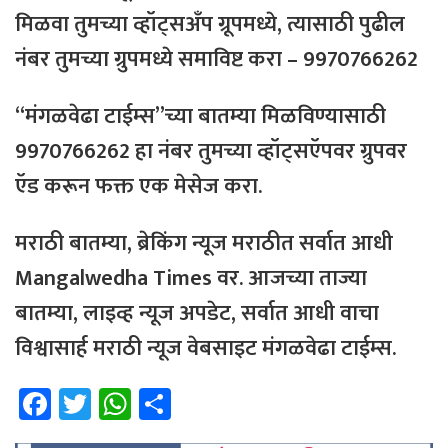
मिळवा तुमच्या व्हॉट्सअँप ग्रूपमध्ये, त्यासाठी
पुढील
नंबर
तुमच्या
ग्रुपमध्ये
समाविष्ट
करा – 9970766262
“मंगळवेढा टाईम्स”च्या बातम्या मिळविण्यासाठी
9970766262 हा नंबर तुमच्या व्हॉट्सऍपवर ग्रुपवर
ऍड करून फक्त एक मेसेज करा.
मराठी बातम्या, ब्रेकिंग न्यूज मराठीत सर्वात आधी
Mangalwedha Times वर. आजच्या ताज्या
बातम्या, लाइव्ह न्यूज अपडेट, सर्वात आधी वाचा
विश्वासार्ह मराठी न्यूज वेबसाइट मंगळवेढा टाईम्स.
Fa
T
W
Sh
ce
wi
h
ar