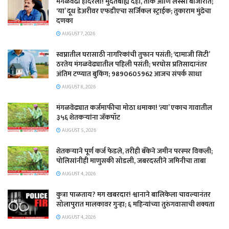
​मंगळवेढा हादरला! मुदतबाह्य दही, ताक आणि लस्सी बाजारात;
‘या’ दूध डेअरीवर एफडीएचा सर्जिकल स्ट्राईक; ​तुकाराम मुंढेचा
दणका
AUGUST 7, 2026
स्वप्नातील घरासाठी नागरिकांची तुफान पसंती; ‘दामाजी सिटी’
ठरतेय मंगळवेढ्यातील पहिली पसंती; भरघोस प्रतिसादानंतर
अंतिम टप्प्यात बुकिंग; 9890605962 आजच संपर्क साधा
AUGUST 8, 2026
मंगळवेढ्यात कर्जमाफीचा मोठा धमाका! ‘त्या’ एकाच गावातील
३५६ शेतकऱ्यांना जॅकपॉट
AUGUST 5, 2026
शेतकऱ्याने पूर्ण कर्ज फेडले, तरीही बँकेने जमीन परस्पर विकली;
पोलिसांनीही माणुसकी सोडली, जबरदस्तीने जमिनीचा ताबा
AUGUST 4, 2026
कुत्रा पाळताय? मग खबरदार! श्वानाने बालिकेला चावल्यानंतर
सोलापुरात मालकावर गुन्हा; ६ महिन्यांच्या तुरुंगवासाची शक्यता
AUGUST 4, 2026