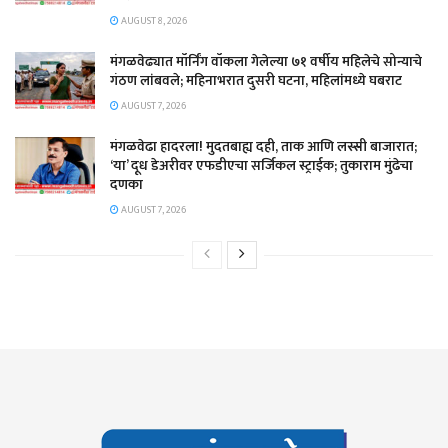
AUGUST 8, 2026
मंगळवेढ्यात मॉर्निंग वॉकला गेलेल्या ७१ वर्षीय महिलेचे सोन्याचे
गंठण लांबवले; महिनाभरात दुसरी घटना, महिलांमध्ये घबराट
AUGUST 7, 2026
​मंगळवेढा हादरला! मुदतबाह्य दही, ताक आणि लस्सी बाजारात;
‘या’ दूध डेअरीवर एफडीएचा सर्जिकल स्ट्राईक; ​तुकाराम मुंढेचा
दणका
AUGUST 7, 2026