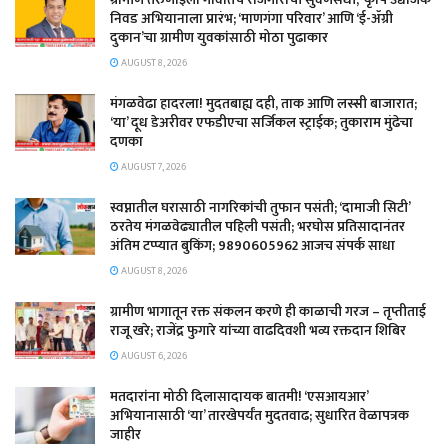
निवड अभियानाला प्रारंभ; ‘माणगंगा परिवार’ आणि ‘ई-ॲग्री
दुकान’चा ग्रामीण युवकांसाठी मोठा पुढाकार
AUGUST 8, 2026
​मंगळवेढा हादरला! मुदतबाह्य दही, ताक आणि लस्सी बाजारात;
‘या’ दूध डेअरीवर एफडीएचा सर्जिकल स्ट्राईक; ​तुकाराम मुंढेचा
दणका
AUGUST 7, 2026
स्वप्नातील घरासाठी नागरिकांची तुफान पसंती; ‘दामाजी सिटी’
ठरतेय मंगळवेढ्यातील पहिली पसंती; भरघोस प्रतिसादानंतर
अंतिम टप्प्यात बुकिंग; 9890605962 आजच संपर्क साधा
AUGUST 8, 2026
ग्रामीण भागातून रक्त संकलन करणे ही काळाची गरज – तृप्तीताई
राजू खरे; राजेंद्र फुगारे यांच्या वाढदिवशी भव्य रक्तदान शिबिर
AUGUST 6, 2026
मतदारांना मोठी दिलासादायक बातमी! ‘एसआयआर’
अभियानासाठी ‘या’ तारखेपर्यंत मुदतवाढ; सुधारित वेळापत्रक
जाहीर