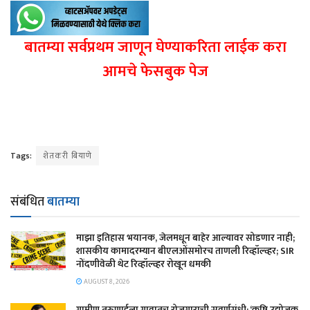
बातम्या सर्वप्रथम जाणून घेण्याकरिता लाईक करा
आमचे फेसबुक पेज
Tags:
शेतकरी बियाणे
संबंधित
बातम्या
माझा इतिहास भयानक, जेलमधून बाहेर आल्यावर सोडणार नाही;
शासकीय कामादरम्यान बीएलओंसमोरच ताणली रिव्हॉल्व्हर; SIR
नोंदणीवेळी थेट रिव्हॉल्व्हर रोखून धमकी
AUGUST 8, 2026
​ग्रामीण तरुणाईला गावातच रोजगाराची सुवर्णसंधी; ‘कृषि उद्योजक