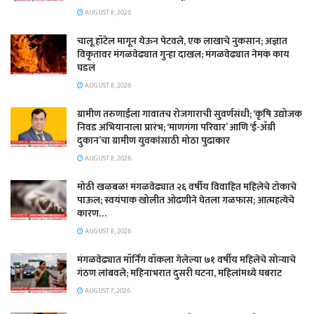
AUGUST 8, 2026
चालू हॉटेल मागून येऊन पेटवले, एक लाखाचे नुकसान; अज्ञात
विकृतावर मंगळवेढ्यात गुन्हा दाखल; मंगळवेढ्यात नेमकं काय
घडलं
AUGUST 8, 2026
​ग्रामीण तरुणाईला गावातच रोजगाराची सुवर्णसंधी; ‘कृषि उद्योजक
निवड अभियानाला प्रारंभ; ‘माणगंगा परिवार’ आणि ‘ई-ॲग्री
दुकान’चा ग्रामीण युवकांसाठी मोठा पुढाकार
AUGUST 8, 2026
मोठी खळबळ! मंगळवेढ्यात २६ वर्षीय विवाहित महिलेचे टोकाचे
पाऊल; स्वयंपाक खोलीत ओढणीने घेतला गळफास; आत्महत्येचे
कारण…
AUGUST 8, 2026
मंगळवेढ्यात मॉर्निंग वॉकला गेलेल्या ७१ वर्षीय महिलेचे सोन्याचे
गंठण लांबवले; महिनाभरात दुसरी घटना, महिलांमध्ये घबराट
AUGUST 7, 2026