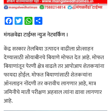
Fa
T
W
Sh
ce
wi
h
ar
b
tt
at
e
मंगळवेढा टाईम्स न्युज नेटवर्किंग ।
o
er
sA
केंद्र सरकार तेलबिया उत्पादन वाढीला प्रोत्साहन
ok
p
देण्यासाठी सोयाबीनचे बियाणे मोफत देत आहे. मोफत
p
बियाणांतून पेरणी क्षेत्र वाढले तर आपोआप शेतकऱ्यांना
फायदा होईल. मोफत बियाणांसाठी शेतकऱ्यांना
ऑनलाइन नोंदणी तर करावीच लागणार आहे, मात्र
जमिनीचे माती परीक्षण अहवाल त्यांना द्यावा लागणार
आहे.