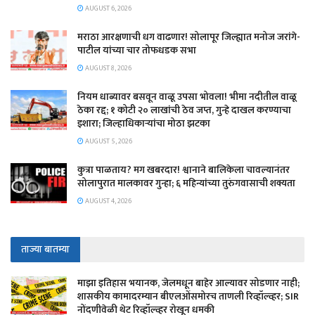
AUGUST 6, 2026
मराठा आरक्षणाची धग वाढणार! सोलापूर जिल्ह्यात मनोज जरांगे-
पाटील यांच्या चार तोफधडक सभा
AUGUST 8, 2026
नियम धाब्यावर बसवून वाळू उपसा भोवला! भीमा नदीतील वाळू
ठेका रद्द; १ कोटी २० लाखांची ठेव जप्त, गुन्हे दाखल करण्याचा
इशारा; जिल्हाधिकाऱ्यांचा मोठा झटका
AUGUST 5, 2026
कुत्रा पाळताय? मग खबरदार! श्वानाने बालिकेला चावल्यानंतर
सोलापुरात मालकावर गुन्हा; ६ महिन्यांच्या तुरुंगवासाची शक्यता
AUGUST 4, 2026
ताज्या बातम्या
माझा इतिहास भयानक, जेलमधून बाहेर आल्यावर सोडणार नाही;
शासकीय कामादरम्यान बीएलओंसमोरच ताणली रिव्हॉल्व्हर; SIR
नोंदणीवेळी थेट रिव्हॉल्व्हर रोखून धमकी