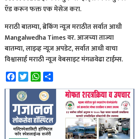
ऍड करून फक्त एक मेसेज करा.
मराठी बातम्या, ब्रेकिंग न्यूज मराठीत सर्वात आधी
Mangalwedha Times वर. आजच्या ताज्या
बातम्या, लाइव्ह न्यूज अपडेट, सर्वात आधी वाचा
विश्वासार्ह मराठी न्यूज वेबसाइट मंगळवेढा टाईम्स.
Fa
T
W
Sh
ce
wi
h
ar
b
tt
at
e
o
er
sA
ok
p
p