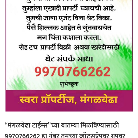
“मंगळवेढा टाईम्स”च्या बातम्या मिळविण्यासाठी
9970766262 हा नंबर तुमच्या व्हॉट्सऍपवर ग्रुपवर