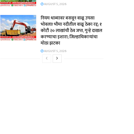
AUGUST 5, 2026
नियम धाब्यावर बसवून वाळू उपसा
भोवला! भीमा नदीतील वाळू ठेका रद्द; १
कोटी २० लाखांची ठेव जप्त, गुन्हे दाखल
करण्याचा इशारा; जिल्हाधिकाऱ्यांचा
मोठा झटका
AUGUST 5, 2026