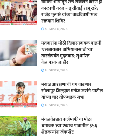
ग्रामीण भागातून रक्त संकलन करणे ही
काळाची गरज – तृप्तीताई राजू खरे;
राजेंद्र फुगारे यांच्या वाढदिवशी भव्य
रक्तदान शिबिर
AUGUST 6, 2026
मतदारांना मोठी दिलासादायक बातमी!
‘एसआयआर’ अभियानासाठी ‘या’
तारखेपर्यंत मुदतवाढ; सुधारित
वेळापत्रक जाहीर
AUGUST 6, 2026
मराठा आरक्षणाची धग वाढणार!
सोलापूर जिल्ह्यात मनोज जरांगे-पाटील
यांच्या चार तोफधडक सभा
AUGUST 6, 2026
मंगळवेढ्यात कर्जमाफीचा मोठा
धमाका! ‘त्या’ एकाच गावातील ३५६
शेतकऱ्यांना जॅकपॉट