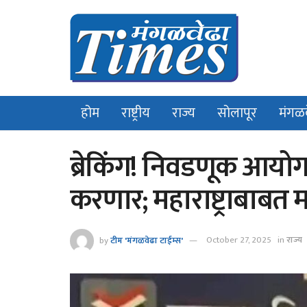
होम
राष्ट्रीय
राज्य
सोलापूर
मंगळ
ब्रेकिंग! निवडणूक आयो
करणार; महाराष्ट्राबाबत 
by
टीम 'मंगळवेढा टाईम्स'
October 27, 2025
in
राज्य