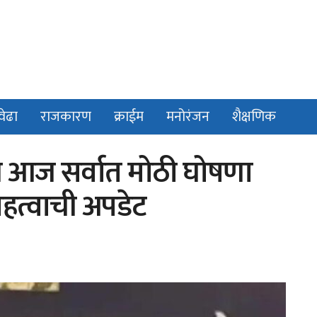
वेढा
राजकारण
क्राईम
मनोरंजन
शैक्षणिक
ग आज सर्वात मोठी घोषणा
महत्वाची अपडेट