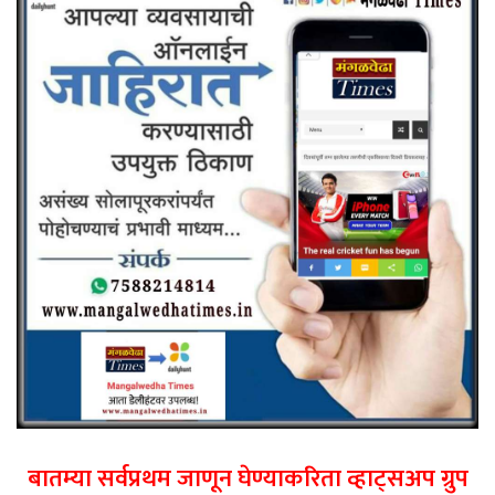
बातम्या सर्वप्रथम जाणून घेण्याकरिता व्हाट्सअप ग्रुप