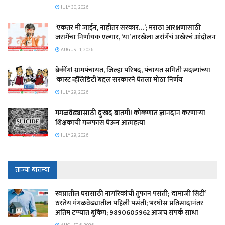
JULY 30, 2026
‘एकतर मी जाईन, नाहीतर सरकार…’; मराठा आरक्षणासाठी
जरागेंचा निर्णायक एल्गार, ‘या’ तारखेला जरांगेंचं अखेरचं आंदोलन
AUGUST 1, 2026
ब्रेकींग! ग्रामपंचायत, जिल्हा परिषद, पंचायत समिती सदस्यांच्या
‘कास्ट व्हॅलिडिटी’बद्दल सरकारने घेतला मोठा निर्णय
JULY 29, 2026
मंगळवेढ्यासाठी दुःखद बातमी! कोकणात ज्ञानदान करणाऱ्या
शिक्षकाची गळफास घेऊन आत्महत्या
JULY 29, 2026
ताज्या बातम्या
स्वप्नातील घरासाठी नागरिकांची तुफान पसंती; ‘दामाजी सिटी’
ठरतेय मंगळवेढ्यातील पहिली पसंती; भरघोस प्रतिसादानंतर
अंतिम टप्प्यात बुकिंग; 9890605962 आजच संपर्क साधा