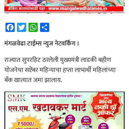
Fa
T
W
Sh
ce
wi
h
ar
b
tt
at
e
मंगळवेढा टाईम्स न्युज नेटवर्किंग ।
o
er
sA
राज्यात सुपरहिट ठरलेली मुख्यमंत्री लाडकी बहीण
ok
p
योजनेचा सप्टेंबर महिन्याचा हप्ता लाभार्थी महिलांच्या
p
बँक खात्यात जमा झालाय.