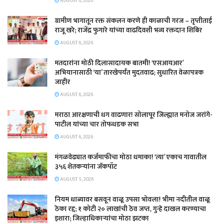
AUGUST 6, 2026
ग्रामीण भागातून रक्त संकलन करणे ही काळाची गरज – तृप्तीताई
राजू खरे; राजेंद्र फुगारे यांच्या वाढदिवशी भव्य रक्तदान शिबिर
AUGUST 6, 2026
मतदारांना मोठी दिलासादायक बातमी! ‘एसआयआर’
अभियानासाठी ‘या’ तारखेपर्यंत मुदतवाढ; सुधारित वेळापत्रक
जाहीर
AUGUST 6, 2026
मराठा आरक्षणाची धग वाढणार! सोलापूर जिल्ह्यात मनोज जरांगे-
पाटील यांच्या चार तोफधडक सभा
AUGUST 6, 2026
मंगळवेढ्यात कर्जमाफीचा मोठा धमाका! ‘त्या’ एकाच गावातील
३५६ शेतकऱ्यांना जॅकपॉट
AUGUST 5, 2026
नियम धाब्यावर बसवून वाळू उपसा भोवला! भीमा नदीतील वाळू
ठेका रद्द; १ कोटी २० लाखांची ठेव जप्त, गुन्हे दाखल करण्याचा
इशारा; जिल्हाधिकाऱ्यांचा मोठा झटका