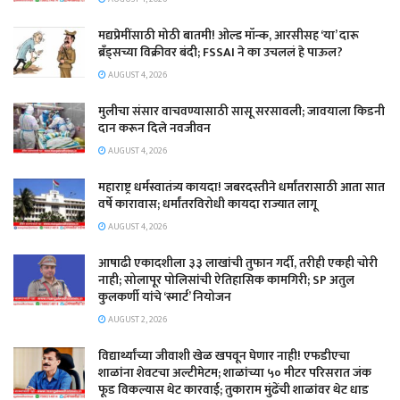
मद्यप्रेमींसाठी मोठी बातमी! ओल्ड मॉन्क, आरसीसह ‘या’ दारू
ब्रँड्सच्या विक्रीवर बंदी; FSSAI ने का उचललं हे पाऊल?
AUGUST 4, 2026
मुलीचा संसार वाचवण्यासाठी सासू सरसावली; जावयाला किडनी
दान करून दिले नवजीवन
AUGUST 4, 2026
महाराष्ट्र धर्मस्वातंत्र्य कायदा! जबरदस्तीने धर्मांतरासाठी आता सात
वर्षे कारावास; धर्मांतरविरोधी कायदा राज्यात लागू
AUGUST 4, 2026
आषाढी एकादशीला ३३ लाखांची तुफान गर्दी, तरीही एकही चोरी
नाही; सोलापूर पोलिसांची ऐतिहासिक कामगिरी; SP अतुल
कुलकर्णी यांचे ‘स्मार्ट’ नियोजन
AUGUST 2, 2026
विद्यार्थ्यांच्या जीवाशी खेळ खपवून घेणार नाही! एफडीएचा
शाळांना शेवटचा अल्टीमेटम; शाळांच्या ५० मीटर परिसरात जंक
फूड विकल्यास थेट कारवाई; तुकाराम मुंढेंची शाळांवर थेट धाड