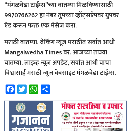
“मंगळवेढा टाईम्स”च्या बातम्या मिळविण्यासाठी
9970766262 हा नंबर तुमच्या व्हॉट्सऍपवर ग्रुपवर
ऍड करून फक्त एक मेसेज करा.
मराठी बातम्या, ब्रेकिंग न्यूज मराठीत सर्वात आधी
Mangalwedha Times वर. आजच्या ताज्या
बातम्या, लाइव्ह न्यूज अपडेट, सर्वात आधी वाचा
विश्वासार्ह मराठी न्यूज वेबसाइट मंगळवेढा टाईम्स.
Fa
T
W
Sh
ce
wi
h
ar
b
tt
at
e
o
er
sA
ok
p