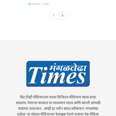
AUGUST 5, 2026
प्रिंट,टीव्ही मीडियानंतर सध्या डिजिटल मीडियाचं महत्व प्रचंड
वाढलंय. येणाऱ्या काळात या माध्यमाचं महत्व आणि व्याप्ती आणखी
वाढणार असल्यानं . आम्ही हा नवीन बदल स्वीकारून 'मंगळवेढा
टाईम्स' या सोशल मीडियाच्या फेसबुक पेजचे रूपांतर वेब मीडिया