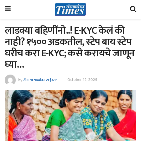
लाडक्या बहिणींनो..! E-KYC केलं की
नाही? १५०० अडकतील, स्टेप बाय स्टेप
घरीच करा E-KYC; कसे करायचे जाणून
घ्या…
by
टीम 'मंगळवेढा टाईम्स'
October 12, 2025