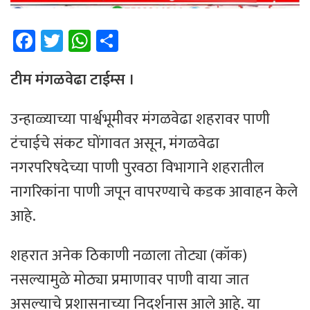
Fa
T
W
Sh
ce
wi
h
ar
b
tt
at
e
टीम ​मंगळवेढा टाईम्स ।
o
er
sA
उन्हाळ्याच्या पार्श्वभूमीवर मंगळवेढा शहरावर पाणी
ok
p
टंचाईचे संकट घोंगावत असून, मंगळवेढा
p
नगरपरिषदेच्या पाणी पुरवठा विभागाने शहरातील
नागरिकांना पाणी जपून वापरण्याचे कडक आवाहन केले
आहे.
शहरात अनेक ठिकाणी नळाला तोट्या (कॉक)
नसल्यामुळे मोठ्या प्रमाणावर पाणी वाया जात
असल्याचे प्रशासनाच्या निदर्शनास आले आहे. या