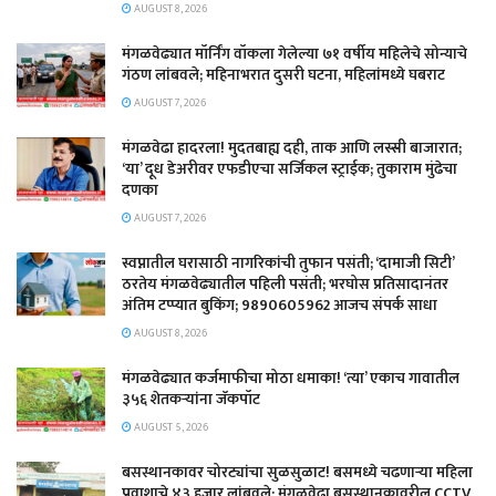
AUGUST 8, 2026
मंगळवेढ्यात मॉर्निंग वॉकला गेलेल्या ७१ वर्षीय महिलेचे सोन्याचे
गंठण लांबवले; महिनाभरात दुसरी घटना, महिलांमध्ये घबराट
AUGUST 7, 2026
​मंगळवेढा हादरला! मुदतबाह्य दही, ताक आणि लस्सी बाजारात;
‘या’ दूध डेअरीवर एफडीएचा सर्जिकल स्ट्राईक; ​तुकाराम मुंढेचा
दणका
AUGUST 7, 2026
स्वप्नातील घरासाठी नागरिकांची तुफान पसंती; ‘दामाजी सिटी’
ठरतेय मंगळवेढ्यातील पहिली पसंती; भरघोस प्रतिसादानंतर
अंतिम टप्प्यात बुकिंग; 9890605962 आजच संपर्क साधा
AUGUST 8, 2026
मंगळवेढ्यात कर्जमाफीचा मोठा धमाका! ‘त्या’ एकाच गावातील
३५६ शेतकऱ्यांना जॅकपॉट
AUGUST 5, 2026
बसस्थानकावर चोरट्यांचा सुळसुळाट! बसमध्ये चढणाऱ्या महिला
प्रवाशाचे ४३ हजार लांबवले; मंगळवेढा बसस्थानकावरील CCTV