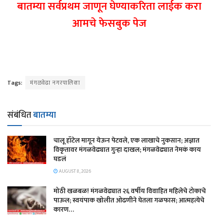
बातम्या सर्वप्रथम जाणून घेण्याकरिता लाईक करा
आमचे फेसबुक पेज
Tags:
मंगळवेढा नगरपालिका
संबंधित
बातम्या
चालू हॉटेल मागून येऊन पेटवले, एक लाखाचे नुकसान; अज्ञात
विकृतावर मंगळवेढ्यात गुन्हा दाखल; मंगळवेढ्यात नेमकं काय
घडलं
AUGUST 8, 2026
मोठी खळबळ! मंगळवेढ्यात २६ वर्षीय विवाहित महिलेचे टोकाचे
पाऊल; स्वयंपाक खोलीत ओढणीने घेतला गळफास; आत्महत्येचे
कारण…