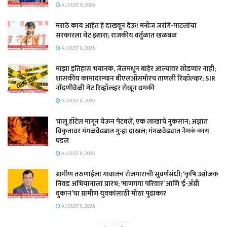
AUGUST 9, 2026
मराठे काय आहेत हे दाखवून देऊ! मनोज जरांगे-पाटलांचा
सरकारला थेट इशारा; राजकीय वर्तुळात खळबळ
AUGUST 9, 2026
माझा इतिहास भयानक, जेलमधून बाहेर आल्यावर सोडणार नाही;
शासकीय कामादरम्यान बीएलओंसमोरच ताणली रिव्हॉल्व्हर; SIR
नोंदणीवेळी थेट रिव्हॉल्व्हर रोखून धमकी
AUGUST 8, 2026
चालू हॉटेल मागून येऊन पेटवले, एक लाखाचे नुकसान; अज्ञात
विकृतावर मंगळवेढ्यात गुन्हा दाखल; मंगळवेढ्यात नेमकं काय
घडलं
AUGUST 8, 2026
​ग्रामीण तरुणाईला गावातच रोजगाराची सुवर्णसंधी; ‘कृषि उद्योजक
निवड अभियानाला प्रारंभ; ‘माणगंगा परिवार’ आणि ‘ई-ॲग्री
दुकान’चा ग्रामीण युवकांसाठी मोठा पुढाकार
AUGUST 8, 2026