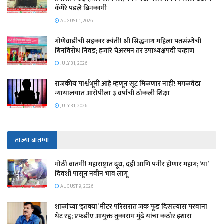
कॅमेरे पडले बिनकामी
AUGUST 1, 2026
गोणेवाडीची सहकार क्रांती! श्री सिद्धनाथ महिला पतसंस्थेची
बिनविरोध निवड; हजारे चेअरमन तर उपाध्यक्षपदी चव्हाण
JULY 31, 2026
राजकीय पार्श्वभूमी आहे म्हणून सूट मिळणार नाही! मंगळवेढा
न्यायालयात आरोपीला ३ वर्षांची ठोकली शिक्षा
JULY 31, 2026
ताज्या बातम्या
मोठी बातमी! महाराष्ट्रात दूध, दही आणि पनीर होणार महाग; ‘या’
दिवशी पासून नवीन भाव लागू
AUGUST 9, 2026
शाळांच्या ‘इतक्या’ मीटर परिसरात जंक फूड दिसल्यास परवाना
थेट रद्द; एफडीए आयुक्त तुकाराम मुंढे यांचा कठोर इशारा