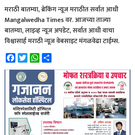
मराठी बातम्या, ब्रेकिंग न्यूज मराठीत सर्वात आधी
Mangalwedha Times वर. आजच्या ताज्या
बातम्या, लाइव्ह न्यूज अपडेट, सर्वात आधी वाचा
विश्वासार्ह मराठी न्यूज वेबसाइट मंगळवेढा टाईम्स.
Fa
T
W
Sh
ce
wi
h
ar
b
tt
at
e
o
er
sA
ok
p
p