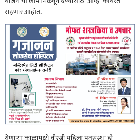
योजनांचा लाभ मिळवून देण्यासाठी आम्ही कार्यरत
राहणार आहोत.
येणाऱ्या काळामध्ये वीरश्री महिला पतसंस्था ही