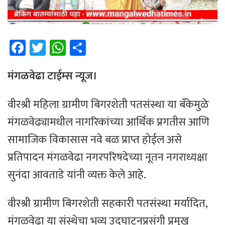
Fa
T
W
Sh
ce
wi
h
ar
b
tt
at
e
मंगळवेढा टाईम्स न्यूज।
o
er
sA
वीरश्री महिला ग्रामीण बिगरशेती पतसंस्था या बँकेमुळे
ok
p
मंगळवेढ्यामधील नागरिकांच्या आर्थिक प्रगतीस आणि
p
सामाजिक विकासास नवे बळ प्राप्त होईल असे
प्रतिपादन मंगळवेढा नगरपरिषदेच्या नूतन नगराध्यक्षा
सुनंदा आवताडे यांनी व्यक्त केले आहे.
वीरश्री ग्रामीण बिगरशेती सहकारी पतसंस्था मर्यादित,
मंगळवेढा या संस्थेचा भव्य उद्घाटनप्रसंगी प्रमुख