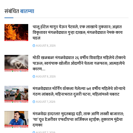
संबंधित
बातम्या
चालू हॉटेल मागून येऊन पेटवले, एक लाखाचे नुकसान; अज्ञात
विकृतावर मंगळवेढ्यात गुन्हा दाखल; मंगळवेढ्यात नेमकं काय
घडलं
AUGUST 8, 2026
मोठी खळबळ! मंगळवेढ्यात २६ वर्षीय विवाहित महिलेचे टोकाचे
पाऊल; स्वयंपाक खोलीत ओढणीने घेतला गळफास; आत्महत्येचे
कारण…
AUGUST 8, 2026
मंगळवेढ्यात मॉर्निंग वॉकला गेलेल्या ७१ वर्षीय महिलेचे सोन्याचे
गंठण लांबवले; महिनाभरात दुसरी घटना, महिलांमध्ये घबराट
AUGUST 7, 2026
​मंगळवेढा हादरला! मुदतबाह्य दही, ताक आणि लस्सी बाजारात;
‘या’ दूध डेअरीवर एफडीएचा सर्जिकल स्ट्राईक; ​तुकाराम मुंढेचा
दणका
AUGUST 7, 2026