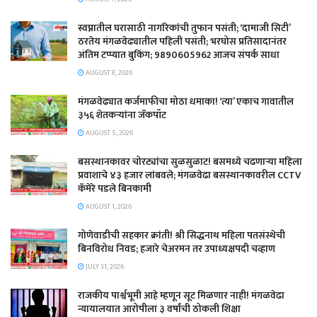
स्वप्नातील घरासाठी नागरिकांची तुफान पसंती; ‘दामाजी सिटी’
ठरतेय मंगळवेढ्यातील पहिली पसंती; भरघोस प्रतिसादानंतर
अंतिम टप्प्यात बुकिंग; 9890605962 आजच संपर्क साधा
AUGUST 8, 2026
मंगळवेढ्यात कर्जमाफीचा मोठा धमाका! ‘त्या’ एकाच गावातील
३५६ शेतकऱ्यांना जॅकपॉट
AUGUST 5, 2026
बसस्थानकावर चोरट्यांचा सुळसुळाट! बसमध्ये चढणाऱ्या महिला
प्रवाशाचे ४३ हजार लांबवले; मंगळवेढा बसस्थानकावरील CCTV
कॅमेरे पडले बिनकामी
AUGUST 1, 2026
गोणेवाडीची सहकार क्रांती! श्री सिद्धनाथ महिला पतसंस्थेची
बिनविरोध निवड; हजारे चेअरमन तर उपाध्यक्षपदी चव्हाण
JULY 31, 2026
राजकीय पार्श्वभूमी आहे म्हणून सूट मिळणार नाही! मंगळवेढा
न्यायालयात आरोपीला ३ वर्षांची ठोकली शिक्षा