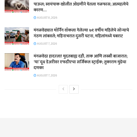
पाऊल; स्वयंपाक खोलीत ओढणीने घेतला गळफास; आत्महत्येचे
कारण…
AUGUST 8, 2026
मंगळवेढ्यात मॉर्निंग वॉकला गेलेल्या ७१ वर्षीय महिलेचे सोन्याचे
गंठण लांबवले; महिनाभरात दुसरी घटना, महिलांमध्ये घबराट
AUGUST 7, 2026
​मंगळवेढा हादरला! मुदतबाह्य दही, ताक आणि लस्सी बाजारात;
‘या’ दूध डेअरीवर एफडीएचा सर्जिकल स्ट्राईक; ​तुकाराम मुंढेचा
दणका
AUGUST 7, 2026