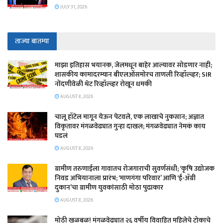
JULY 31, 2026
ताज्या बातम्या
माझा इतिहास भयानक, जेलमधून बाहेर आल्यावर सोडणार नाही;
शासकीय कामादरम्यान बीएलओंसमोरच ताणली रिव्हॉल्व्हर; SIR
नोंदणीवेळी थेट रिव्हॉल्व्हर रोखून धमकी
AUGUST 8, 2026
चालू हॉटेल मागून येऊन पेटवले, एक लाखाचे नुकसान; अज्ञात
विकृतावर मंगळवेढ्यात गुन्हा दाखल; मंगळवेढ्यात नेमकं काय
घडलं
AUGUST 8, 2026
​ग्रामीण तरुणाईला गावातच रोजगाराची सुवर्णसंधी; ‘कृषि उद्योजक
निवड अभियानाला प्रारंभ; ‘माणगंगा परिवार’ आणि ‘ई-ॲग्री
दुकान’चा ग्रामीण युवकांसाठी मोठा पुढाकार
AUGUST 8, 2026
मोठी खळबळ! मंगळवेढ्यात २६ वर्षीय विवाहित महिलेचे टोकाचे