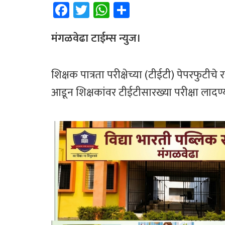
Fa
T
W
Sh
ce
wi
h
ar
b
tt
at
e
मंगळवेढा टाईम्स न्युज।
o
er
sA
ok
p
शिक्षक पात्रता परीक्षेच्या (टीईटी) पेपरफुट
p
आडून शिक्षकांवर टीईटीसारख्या परीक्षा लाद