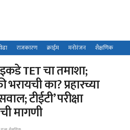
वेढा
राजकारण
क्राईम
मनोरंजन
शैक्षणिक
 इकडे TET चा तमाशा;
फी भरायची का? प्रहारच्या
सवाल; टीईटी’ परीक्षा
याची मागणी
,
राज्य
,
शैक्षणिक