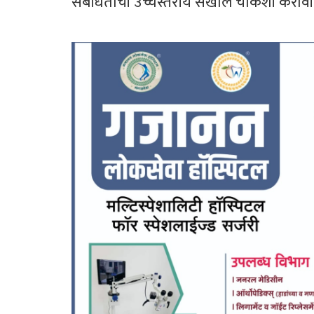
संबंधितांची उच्चस्तरीय सखोल चौकशी करावी