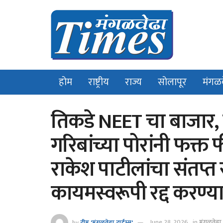
होम
राष्ट्रीय
राज्य
सोलापूर
मंगळ
तिकडे NEET चा बाजार,
गरिबांच्या पोरांनी फक्त 
राकेश पाटीलांचा संतप्त 
कायमस्वरूपी रद्द करण्
by
टीम 'मंगळवेढा टाईम्स'
June 28, 2026
in
मंगळवेढा