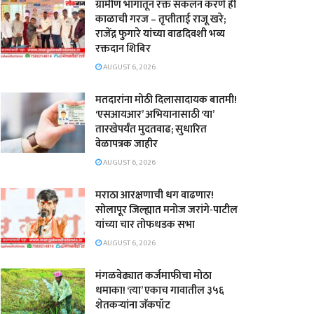
ग्रामीण भागातून रक्त संकलन करणे ही
काळाची गरज – तृप्तीताई राजू खरे;
राजेंद्र फुगारे यांच्या वाढदिवशी भव्य
रक्तदान शिबिर
AUGUST 6, 2026
मतदारांना मोठी दिलासादायक बातमी!
‘एसआयआर’ अभियानासाठी ‘या’
तारखेपर्यंत मुदतवाढ; सुधारित
वेळापत्रक जाहीर
AUGUST 6, 2026
मराठा आरक्षणाची धग वाढणार!
सोलापूर जिल्ह्यात मनोज जरांगे-पाटील
यांच्या चार तोफधडक सभा
AUGUST 6, 2026
मंगळवेढ्यात कर्जमाफीचा मोठा
धमाका! ‘त्या’ एकाच गावातील ३५६
शेतकऱ्यांना जॅकपॉट