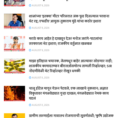
AUGUST 9, 2026
शाळांच्या ‘इतक्या’ मीटर परिसरात जंक फूड दिसल्यास परवाना
थेट रद्द; एफडीए आयुक्त तुकाराम मुंढे यांचा कठोर इशारा
AUGUST 9, 2026
मराठे काय आहेत हे दाखवून देऊ! मनोज जरांगे-पाटलांचा
सरकारला थेट इशारा; राजकीय वर्तुळात खळबळ
AUGUST 9, 2026
माझा इतिहास भयानक, जेलमधून बाहेर आल्यावर सोडणार नाही;
शासकीय कामादरम्यान बीएलओंसमोरच ताणली रिव्हॉल्व्हर; SIR
नोंदणीवेळी थेट रिव्हॉल्व्हर रोखून धमकी
AUGUST 8, 2026
चालू हॉटेल मागून येऊन पेटवले, एक लाखाचे नुकसान; अज्ञात
विकृतावर मंगळवेढ्यात गुन्हा दाखल; मंगळवेढ्यात नेमकं काय
घडलं
AUGUST 8, 2026
​ग्रामीण तरुणाईला गावातच रोजगाराची सुवर्णसंधी; ‘कृषि उद्योजक