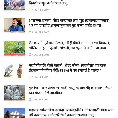
दिवशी पासून नवीन भाव लागू
AUGUST 9, 2026
शाळांच्या ‘इतक्या’ मीटर परिसरात जंक फूड दिसल्यास परवाना
थेट रद्द; एफडीए आयुक्त तुकाराम मुंढे यांचा कठोर इशारा
AUGUST 9, 2026
शेतकऱ्याने पूर्ण कर्ज फेडले, तरीही बँकेने जमीन परस्पर विकली;
पोलिसांनीही माणुसकी सोडली, जबरदस्तीने जमिनीचा ताबा
AUGUST 4, 2026
मद्यप्रेमींसाठी मोठी बातमी! ओल्ड मॉन्क, आरसीसह ‘या’ दारू
ब्रँड्सच्या विक्रीवर बंदी; FSSAI ने का उचललं हे पाऊल?
AUGUST 4, 2026
मुलीचा संसार वाचवण्यासाठी सासू सरसावली; जावयाला किडनी
दान करून दिले नवजीवन
AUGUST 4, 2026
महाराष्ट्र धर्मस्वातंत्र्य कायदा! जबरदस्तीने धर्मांतरासाठी आता सात
वर्षे कारावास; धर्मांतरविरोधी कायदा राज्यात लागू