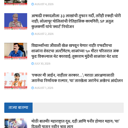
AUGUST 4, 2026
आषाढी एकादशीला ३३ लाखांची तुफान गर्दी, तरीही एकही चोरी
नाही; सोलापूर पोलिसांची ऐतिहासिक कामगिरी; SP अतुल
कुलकर्णी यांचे ‘स्मार्ट’ नियोजन
AUGUST 2, 2026
विद्यार्थ्यांच्या जीवाशी खेळ खपवून घेणार नाही! एफडीएचा
शाळांना शेवटचा अल्टीमेटम; शाळांच्या ५० मीटर परिसरात जंक
फूड विकल्यास थेट कारवाई; तुकाराम मुंढेंची शाळांवर थेट धाड
JULY 30, 2026
‘एकतर मी जाईन, नाहीतर सरकार…’; मराठा आरक्षणासाठी
जरागेंचा निर्णायक एल्गार, ‘या’ तारखेला जरांगेंचं अखेरचं आंदोलन
AUGUST 1, 2026
ताज्या बातम्या
मोठी बातमी! महाराष्ट्रात दूध, दही आणि पनीर होणार महाग; ‘या’
दिवशी पासून नवीन भाव लागू