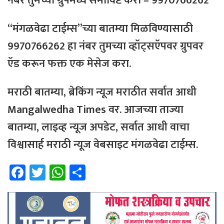
नंबर
तुमच्या
ग्रुपमध्ये
समाविष्ट
करा – 9970766262
“मंगळवेढा टाईम्स”च्या बातम्या मिळविण्यासाठी
9970766262 हा नंबर तुमच्या व्हॉट्सऍपवर ग्रुपवर
ऍड करून फक्त एक मेसेज करा.
मराठी बातम्या, ब्रेकिंग न्यूज मराठीत सर्वात आधी
Mangalwedha Times वर. आजच्या ताज्या
बातम्या, लाइव्ह न्यूज अपडेट, सर्वात आधी वाचा
विश्वासार्ह मराठी न्यूज वेबसाइट मंगळवेढा टाईम्स.
Fa
T
W
Sh
ce
wi
h
ar
b
tt
at
e
o
er
sA