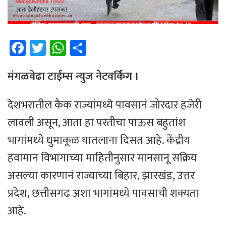
Fa
T
W
Sh
ce
wi
h
ar
b
tt
at
e
मंगळवेढा टाईम्स न्युज नेटवर्किंग ।
o
er
sA
देशभरातील कैक राज्यांमध्ये पावसानं जोरदार हजेरी
ok
p
लावली असून, आता हा परतीचा पाऊस बहुतांश
p
भागांमध्ये धुमाकूळ घातलाना दिसत आहे. केंद्रीय
हवामान विभागाच्या माहितीनुसार मानसानू सक्रिय
असल्या कारणानं राज्याच्या बिहार, झारखंड, उत्तर
प्रदेश, छत्तीसगढ अशा भागांमध्ये पावसाची शक्यता
आहे.