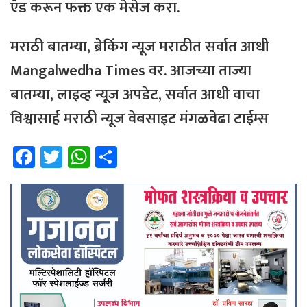
ऍड
करून
फक्त
एक
मेसेज
करा
.
मराठी
बातम्या
,
ब्रेकिंग
न्यूज
मराठीत
सर्वात
आधी
Mangalwedha Times
वर
.
आजच्या
ताज्या
बातम्या
,
लाइव्ह
न्यूज
अपडेट
,
सर्वात
आधी
वाचा
विश्वासार्ह
मराठी
न्यूज
वेबसाइट
मंगळवेढा
टाईम्स
Fa
T
W
Sh
ce
wi
h
ar
b
tt
at
e
o
er
sA
ok
p
p