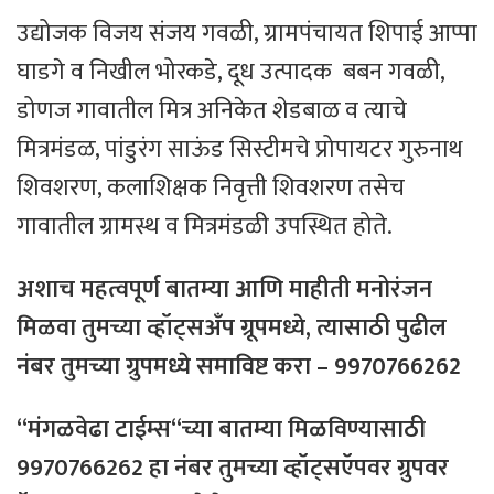
उद्योजक विजय संजय गवळी, ग्रामपंचायत शिपाई आप्पा
घाडगे व निखील भोरकडे, दूध उत्पादक बबन गवळी,
डोणज गावातील मित्र अनिकेत शेडबाळ व त्याचे
मित्रमंडळ, पांडुरंग साऊंड सिस्टीमचे प्रोपायटर गुरुनाथ
शिवशरण, कलाशिक्षक निवृत्ती शिवशरण तसेच
गावातील ग्रामस्थ व मित्रमंडळी उपस्थित होते.
अशाच
महत्वपूर्ण
बातम्या
आणि
माहीती
मनोरंजन
मिळवा
तुमच्या
व्हॉट्सअँप
ग्रूपमध्ये
,
त्यासाठी
पुढील
नंबर
तुमच्या
ग्रुपमध्ये
समाविष्ट
करा
– 9970766262
“
मंगळवेढा
टाईम्स
“
च्या
बातम्या
मिळविण्यासाठी
9970766262
हा
नंबर
तुमच्या
व्हॉट्सऍपवर
ग्रुपवर