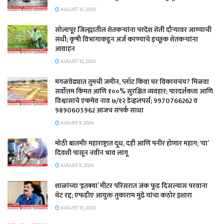
AUGUST 10, 2026
सोलापूर जिल्ह्यातील शेतकऱ्यांना परदेश शेती दौऱ्यावर जाण्याची
संधी; कृषी विभागाकडून अर्ज करण्याचे इच्छूक शेतकऱ्यांना
आवाहन
AUGUST 10, 2026
मंगळवेढ्यात तुमची जमीन, प्लॉट किंवा घर विकायचंय? मिळवा
सर्वोत्तम किंमत आणि १००% सुरक्षित व्यवहार; पारदर्शकता आणि
विश्वासाचे एकमेव नाव ७/१२ डेव्हलपर्स; 9970766262 व
9890605962 आजच संपर्क साधा
AUGUST 9, 2026
मोठी बातमी! महाराष्ट्रात दूध, दही आणि पनीर होणार महाग; ‘या’
दिवशी पासून नवीन भाव लागू
AUGUST 9, 2026
शाळांच्या ‘इतक्या’ मीटर परिसरात जंक फूड दिसल्यास परवाना
थेट रद्द; एफडीए आयुक्त तुकाराम मुंढे यांचा कठोर इशारा
AUGUST 10, 2026