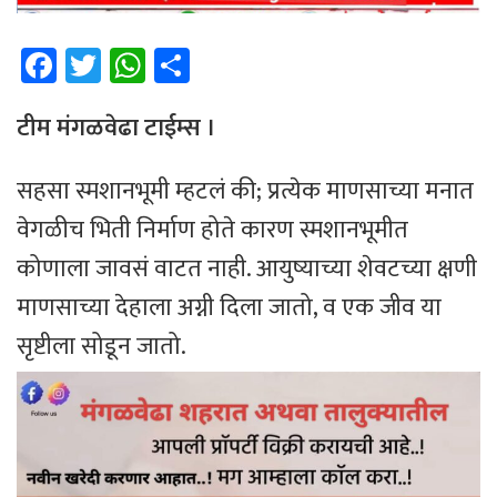
Fa
T
W
Sh
ce
wi
h
ar
b
tt
at
e
टीम मंगळवेढा टाईम्स ।
o
er
sA
सहसा स्मशानभूमी म्हटलं की; प्रत्येक माणसाच्या मनात
ok
p
वेगळीच भिती निर्माण होते कारण स्मशानभूमीत
p
कोणाला जावसं वाटत नाही. आयुष्याच्या शेवटच्या क्षणी
माणसाच्या देहाला अग्नी दिला जातो, व एक जीव या
सृष्टीला सोडून जातो.