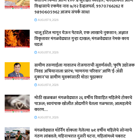
सर्वोत्तम किंमत आणि १००% सुरक्षित व्यवहार; पारदर्शकता आणि
विश्वासाचे एकमेव नाव ७/१२ डेव्हलपर्स; 9970766262 व
9890605962 आजच संपर्क साधा
AUGUST 9, 2026
चालू हॉटेल मागून येऊन पेटवले, एक लाखाचे नुकसान; अज्ञात
विकृतावर मंगळवेढ्यात गुन्हा दाखल; मंगळवेढ्यात नेमकं काय
घडलं
AUGUST 8, 2026
​ग्रामीण तरुणाईला गावातच रोजगाराची सुवर्णसंधी; ‘कृषि उद्योजक
निवड अभियानाला प्रारंभ; ‘माणगंगा परिवार’ आणि ‘ई-ॲग्री
दुकान’चा ग्रामीण युवकांसाठी मोठा पुढाकार
AUGUST 8, 2026
मोठी खळबळ! मंगळवेढ्यात २६ वर्षीय विवाहित महिलेचे टोकाचे
पाऊल; स्वयंपाक खोलीत ओढणीने घेतला गळफास; आत्महत्येचे
कारण…
AUGUST 8, 2026
मंगळवेढ्यात मॉर्निंग वॉकला गेलेल्या ७१ वर्षीय महिलेचे सोन्याचे
गंठण लांबवले; महिनाभरात दुसरी घटना, महिलांमध्ये घबराट