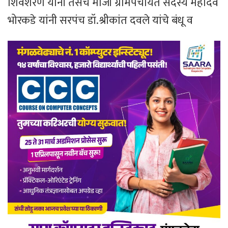
शिवशरण यांनी तसेच माजी ग्रामपंचायत सदस्य महादेव
भोरकडे यांनी सरपंच डॉ.श्रीकांत दवले यांचे बंधू व