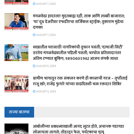
AUGUST 7, 2026
​मंगळवेढा हादरला! मुदतबाह्य दही, ताक आणि लस्सी बाजारात;
‘या’ दूध डेअरीवर एफडीएचा सर्जिकल स्ट्राईक; ​तुकाराम मुंढेचा
दणका
AUGUST 7, 2026
स्वप्नातील घरासाठी नागरिकांची तुफान पसंती; ‘दामाजी सिटी’
ठरतेय मंगळवेढ्यातील पहिली पसंती; भरघोस प्रतिसादानंतर
अंतिम टप्प्यात बुकिंग; 9890605962 आजच संपर्क साधा
AUGUST 8, 2026
ग्रामीण भागातून रक्त संकलन करणे ही काळाची गरज – तृप्तीताई
राजू खरे; राजेंद्र फुगारे यांच्या वाढदिवशी भव्य रक्तदान शिबिर
AUGUST 6, 2026
ताज्या बातम्या
आंबोलीच्या धबधब्याखाली आनंद लुटत होते, अचानक गडागडा
लोळायला लागले; तोंडातून फेस, पर्यटकाचा मृत्यू