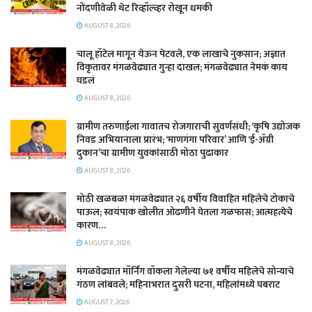
नोंदणीवेळी थेट रिव्हॉल्व्हर रोखून धमकी
AUGUST 8, 2026
चालू हॉटेल मागून येऊन पेटवले, एक लाखाचे नुकसान; अज्ञात
विकृतावर मंगळवेढ्यात गुन्हा दाखल; मंगळवेढ्यात नेमकं काय
घडलं
AUGUST 8, 2026
​ग्रामीण तरुणाईला गावातच रोजगाराची सुवर्णसंधी; ‘कृषि उद्योजक
निवड अभियानाला प्रारंभ; ‘माणगंगा परिवार’ आणि ‘ई-ॲग्री
दुकान’चा ग्रामीण युवकांसाठी मोठा पुढाकार
AUGUST 8, 2026
मोठी खळबळ! मंगळवेढ्यात २६ वर्षीय विवाहित महिलेचे टोकाचे
पाऊल; स्वयंपाक खोलीत ओढणीने घेतला गळफास; आत्महत्येचे
कारण…
AUGUST 8, 2026
मंगळवेढ्यात मॉर्निंग वॉकला गेलेल्या ७१ वर्षीय महिलेचे सोन्याचे
गंठण लांबवले; महिनाभरात दुसरी घटना, महिलांमध्ये घबराट
AUGUST 7, 2026