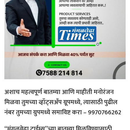
अशाच महत्वपूर्ण बातम्या आणि माहीती मनोरंजन
मिळवा तुमच्या व्हॉट्सअँप ग्रूपमध्ये, त्यासाठी
पुढील
नंबर
तुमच्या
ग्रुपमध्ये
समाविष्ट
करा – 9970766262
“मंगळवेढा टाईम्स”च्या बातम्या मिळविण्यासाठी