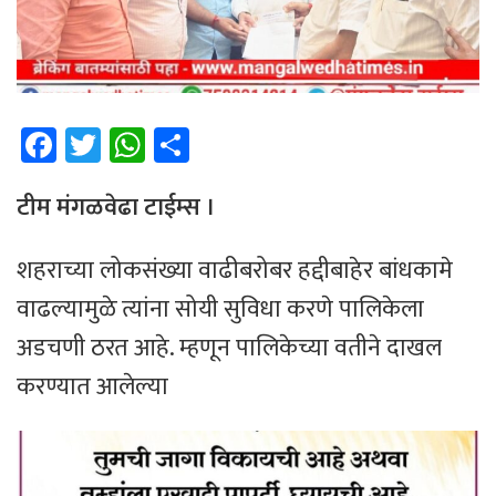
Fa
T
W
Sh
ce
wi
h
ar
b
tt
at
e
टीम मंगळवेढा टाईम्स ।
o
er
sA
शहराच्या लोकसंख्या वाढीबरोबर हद्दीबाहेर बांधकामे
ok
p
वाढल्यामुळे त्यांना सोयी सुविधा करणे पालिकेला
p
अडचणी ठरत आहे. म्हणून पालिकेच्या वतीने दाखल
करण्यात आलेल्या