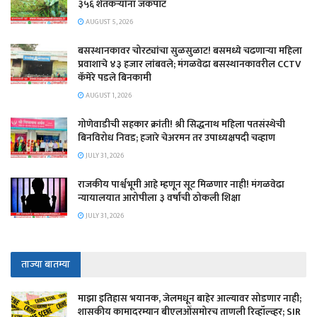
३५६ शेतकऱ्यांना जॅकपॉट
AUGUST 5, 2026
बसस्थानकावर चोरट्यांचा सुळसुळाट! बसमध्ये चढणाऱ्या महिला
प्रवाशाचे ४३ हजार लांबवले; मंगळवेढा बसस्थानकावरील CCTV
कॅमेरे पडले बिनकामी
AUGUST 1, 2026
गोणेवाडीची सहकार क्रांती! श्री सिद्धनाथ महिला पतसंस्थेची
बिनविरोध निवड; हजारे चेअरमन तर उपाध्यक्षपदी चव्हाण
JULY 31, 2026
राजकीय पार्श्वभूमी आहे म्हणून सूट मिळणार नाही! मंगळवेढा
न्यायालयात आरोपीला ३ वर्षांची ठोकली शिक्षा
JULY 31, 2026
ताज्या बातम्या
माझा इतिहास भयानक, जेलमधून बाहेर आल्यावर सोडणार नाही;
शासकीय कामादरम्यान बीएलओंसमोरच ताणली रिव्हॉल्व्हर; SIR