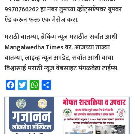
9970766262 हा नंबर तुमच्या व्हॉट्सऍपवर ग्रुपवर
ऍड करून फक्त एक मेसेज करा.
मराठी बातम्या, ब्रेकिंग न्यूज मराठीत सर्वात आधी
Mangalwedha Times वर. आजच्या ताज्या
बातम्या, लाइव्ह न्यूज अपडेट, सर्वात आधी वाचा
विश्वासार्ह मराठी न्यूज वेबसाइट मंगळवेढा टाईम्स.
Fa
T
W
Sh
ce
wi
h
ar
b
tt
at
e
o
er
sA
ok
p
p