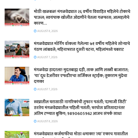
मोठी खळबळ! मंगळवेढ्यात २६ वर्षीय विवाहित महिलेचे टोकाचे
पाऊल; स्वयंपाक खोलीत ओढणीने घेतला गळफास; आत्महत्येचे
कारण…
AUGUST 8, 2026
मंगळवेढ्यात मॉर्निंग वॉकला गेलेल्या ७१ वर्षीय महिलेचे सोन्याचे
गंठण लांबवले; महिनाभरात दुसरी घटना, महिलांमध्ये घबराट
AUGUST 7, 2026
​मंगळवेढा हादरला! मुदतबाह्य दही, ताक आणि लस्सी बाजारात;
‘या’ दूध डेअरीवर एफडीएचा सर्जिकल स्ट्राईक; ​तुकाराम मुंढेचा
दणका
AUGUST 7, 2026
स्वप्नातील घरासाठी नागरिकांची तुफान पसंती; ‘दामाजी सिटी’
ठरतेय मंगळवेढ्यातील पहिली पसंती; भरघोस प्रतिसादानंतर
अंतिम टप्प्यात बुकिंग; 9890605962 आजच संपर्क साधा
AUGUST 8, 2026
मंगळवेढ्यात कर्जमाफीचा मोठा धमाका! ‘त्या’ एकाच गावातील