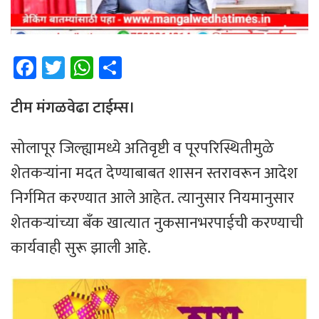
Fa
T
W
Sh
ce
wi
h
ar
b
tt
at
e
टीम मंगळवेढा टाईम्स।
o
er
sA
सोलापूर जिल्ह्यामध्ये अतिवृष्टी व पूरपरिस्थितीमुळे
ok
p
शेतकऱ्यांना मदत देण्याबाबत शासन स्तरावरून आदेश
p
निर्गमित करण्यात आले आहेत. त्यानुसार नियमानुसार
शेतकऱ्यांच्या बँक खात्यात नुकसानभरपाईची करण्याची
कार्यवाही सुरू झाली आहे.