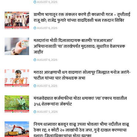
AUGUST 6, 2026
ग्रामीण भागातून रक्त संकलन करणे ही काळाची गरज – तृप्तीताई
राजू खरे; राजेंद्र फुगारे यांच्या वाढदिवशी भव्य रक्तदान शिबिर
AUGUST 6, 2026
मतदारांना मोठी दिलासादायक बातमी! ‘एसआयआर’
अभियानासाठी ‘या’ तारखेपर्यंत मुदतवाढ; सुधारित वेळापत्रक
जाहीर
AUGUST 6, 2026
मराठा आरक्षणाची धग वाढणार! सोलापूर जिल्ह्यात मनोज जरांगे-
पाटील यांच्या चार तोफधडक सभा
AUGUST 6, 2026
मंगळवेढ्यात कर्जमाफीचा मोठा धमाका! ‘त्या’ एकाच गावातील
३५६ शेतकऱ्यांना जॅकपॉट
AUGUST 5, 2026
नियम धाब्यावर बसवून वाळू उपसा भोवला! भीमा नदीतील वाळू
ठेका रद्द; १ कोटी २० लाखांची ठेव जप्त, गुन्हे दाखल करण्याचा
इशारा; जिल्हाधिकाऱ्यांचा मोठा झटका