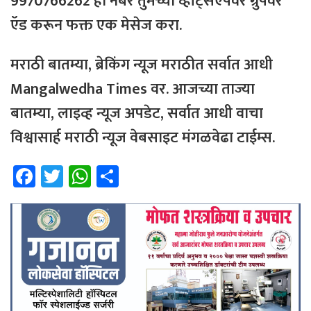
9970766262 हा नंबर तुमच्या व्हॉट्सऍपवर ग्रुपवर
ऍड करून फक्त एक मेसेज करा.
मराठी बातम्या, ब्रेकिंग न्यूज मराठीत सर्वात आधी
Mangalwedha Times वर. आजच्या ताज्या
बातम्या, लाइव्ह न्यूज अपडेट, सर्वात आधी वाचा
विश्वासार्ह मराठी न्यूज वेबसाइट मंगळवेढा टाईम्स.
Fa
T
W
Sh
ce
wi
h
ar
b
tt
at
e
o
er
sA
ok
p
p