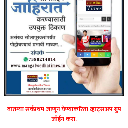
बातम्या सर्वप्रथम जाणून घेण्याकरिता व्हाट्सअप ग्रुप
जॉईन करा.