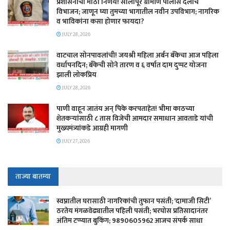
प्रशासनाचा मोठा निर्णय! सोलापूर ग्रामीण पोलीस दलाचे
विभाजन; जाणून घ्या तुमच्या भागातील नवीन उपविभाग; नागरिक
व भाविकांना कसा होणार फायदा?
JULY 28, 2026
वाटचाल सोनपावलांची! जयश्री महिला अर्बन बँकेचा आज पहिला
वर्धापनदिन; बँकेची सोने तारण व ६ वर्षात दाम दुप्पट योजना
झाली लोकप्रिय
JULY 28, 2026
पाणी वाहून जातंय अन् पिके करपताहेत! भीमा काठच्या
शेतकऱ्यांसाठी ८ तास विजेची आमदार समाधान आवताडे यांची
मुख्यमंत्र्यांकडे आग्रही मागणी
JULY 27, 2026
ताज्या बातम्या
स्वप्नातील घरासाठी नागरिकांची तुफान पसंती; ‘दामाजी सिटी’
ठरतेय मंगळवेढ्यातील पहिली पसंती; भरघोस प्रतिसादानंतर
अंतिम टप्प्यात बुकिंग; 9890605962 आजच संपर्क साधा