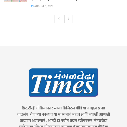
AUGUST 5, 2026
प्रिंट,टीव्ही मीडियानंतर सध्या डिजिटल मीडियाचं महत्व प्रचंड
वाढलंय. येणाऱ्या काळात या माध्यमाचं महत्व आणि व्याप्ती आणखी
वाढणार असल्यानं . आम्ही हा नवीन बदल स्वीकारून 'मंगळवेढा
टाईम्स' या सोशल मीडियाच्या फेसबुक पेजचे रूपांतर वेब मीडिया