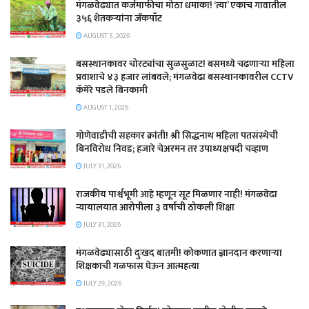
मंगळवेढ्यात कर्जमाफीचा मोठा धमाका! ‘त्या’ एकाच गावातील
३५६ शेतकऱ्यांना जॅकपॉट
AUGUST 5, 2026
बसस्थानकावर चोरट्यांचा सुळसुळाट! बसमध्ये चढणाऱ्या महिला
प्रवाशाचे ४३ हजार लांबवले; मंगळवेढा बसस्थानकावरील CCTV
कॅमेरे पडले बिनकामी
AUGUST 1, 2026
गोणेवाडीची सहकार क्रांती! श्री सिद्धनाथ महिला पतसंस्थेची
बिनविरोध निवड; हजारे चेअरमन तर उपाध्यक्षपदी चव्हाण
JULY 31, 2026
राजकीय पार्श्वभूमी आहे म्हणून सूट मिळणार नाही! मंगळवेढा
न्यायालयात आरोपीला ३ वर्षांची ठोकली शिक्षा
JULY 31, 2026
मंगळवेढ्यासाठी दुःखद बातमी! कोकणात ज्ञानदान करणाऱ्या
शिक्षकाची गळफास घेऊन आत्महत्या
JULY 29, 2026