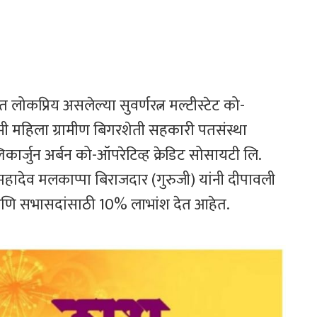
ात लोकप्रिय असलेल्या सुवर्णरत्न मल्टीस्टेट को-
क्ष्मी महिला ग्रामीण बिगरशेती सहकारी पतसंस्था
लिकार्जुन अर्बन को-ऑपरेटिव्ह क्रेडिट सोसायटी लि.
ष महादेव मलकाप्पा बिराजदार (गुरुजी) यांनी दीपावली
स आणि सभासदांसाठी 10% लाभांश देत आहेत.