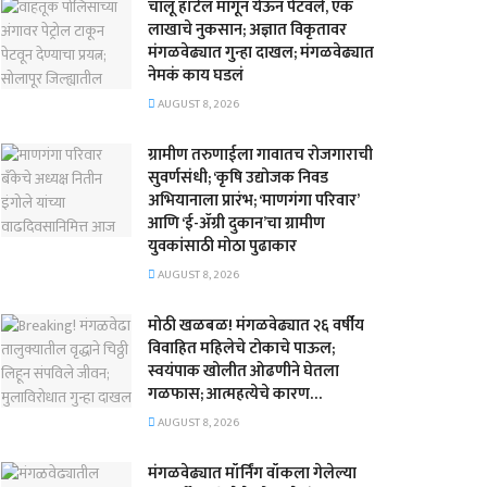
चालू हॉटेल मागून येऊन पेटवले, एक
लाखाचे नुकसान; अज्ञात विकृतावर
मंगळवेढ्यात गुन्हा दाखल; मंगळवेढ्यात
नेमकं काय घडलं
AUGUST 8, 2026
​ग्रामीण तरुणाईला गावातच रोजगाराची
सुवर्णसंधी; ‘कृषि उद्योजक निवड
अभियानाला प्रारंभ; ‘माणगंगा परिवार’
आणि ‘ई-ॲग्री दुकान’चा ग्रामीण
युवकांसाठी मोठा पुढाकार
AUGUST 8, 2026
मोठी खळबळ! मंगळवेढ्यात २६ वर्षीय
विवाहित महिलेचे टोकाचे पाऊल;
स्वयंपाक खोलीत ओढणीने घेतला
गळफास; आत्महत्येचे कारण…
AUGUST 8, 2026
मंगळवेढ्यात मॉर्निंग वॉकला गेलेल्या