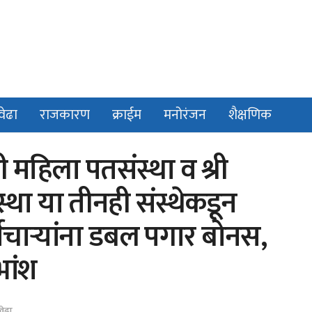
वेढा
राजकारण
क्राईम
मनोरंजन
शैक्षणिक
ष्मी महिला पतसंस्था व श्री
स्था या तीनही संस्थेकडून
्मचाऱ्यांना डबल पगार बोनस,
भांश
वेढा