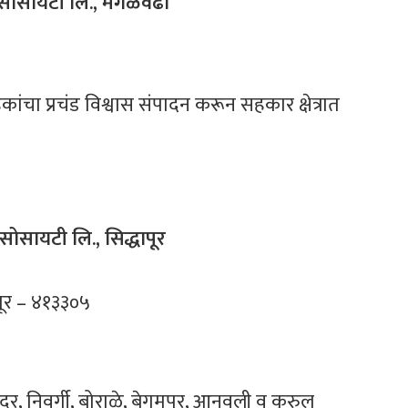
िट सोसायटी लि., मंगळवेढा
ांचा प्रचंड विश्वास संपादन करून सहकार क्षेत्रात
ट सोसायटी लि., सिद्धापूर
ापूर – ४१३३०५
ंदुर, निवर्गी, बोराळे, बेगमपूर, आनवली व कुरुल