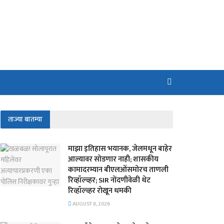
ताज्या बातम्या
माझा इतिहास भयानक, जेलमधून बाहेर
आल्यावर सोडणार नाही; शासकीय
कामादरम्यान बीएलओंसमोरच ताणली
रिव्हॉल्व्हर; SIR नोंदणीवेळी थेट
रिव्हॉल्व्हर रोखून धमकी
AUGUST 8, 2026