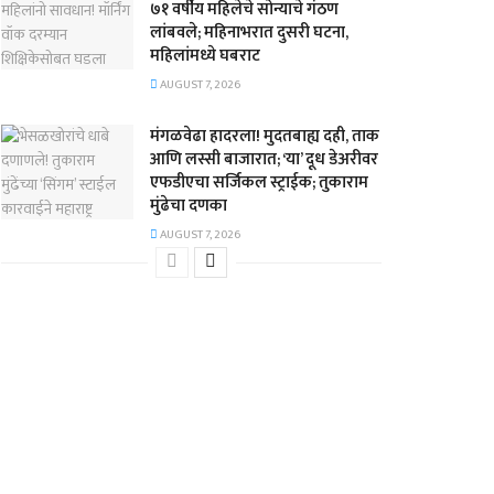
७१ वर्षीय महिलेचे सोन्याचे गंठण
लांबवले; महिनाभरात दुसरी घटना,
महिलांमध्ये घबराट
AUGUST 7, 2026
​मंगळवेढा हादरला! मुदतबाह्य दही, ताक
आणि लस्सी बाजारात; ‘या’ दूध डेअरीवर
एफडीएचा सर्जिकल स्ट्राईक; ​तुकाराम
मुंढेचा दणका
AUGUST 7, 2026