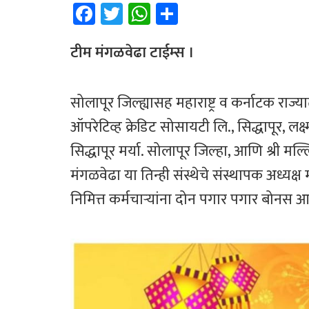
Fa
T
W
Sh
ce
wi
h
ar
b
tt
at
e
टीम मंगळवेढा टाईम्स ।
o
er
sA
ok
p
सोलापूर जिल्ह्यासह महाराष्ट्र व कर्नाटक राज्य
p
ऑपरेटिव्ह क्रेडिट सोसायटी लि., सिद्धापूर, ल
सिद्धापूर मर्या. सोलापूर जिल्हा, आणि श्री मल्
मंगळवेढा या तिन्ही संस्थेचे संस्थापक अध्यक्
निमित्त कर्मचाऱ्यांना दोन पगार पगार बोन