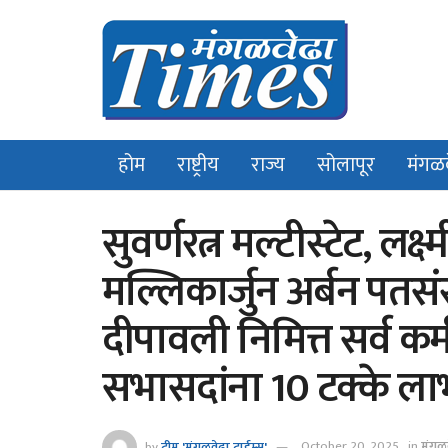
होम
राष्ट्रीय
राज्य
सोलापूर
मंगळ
सुवर्णरत्न मल्टीस्टेट, लक्
मल्लिकार्जुन अर्बन पतसं
दीपावली निमित्त सर्व कर
सभासदांना 10 टक्के ला
by
टीम 'मंगळवेढा टाईम्स'
October 20, 2025
in
मंगळ