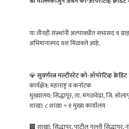
श्री मल्लिकार्जुन अर्बन को-ऑपरेटिव्ह क्रेड
या तीनही संस्थांनी अल्पावधीत सभासद व ग्राहक
अभिमानास्पद यश मिळवले आहे.
💎
सुवर्णरत्न मल्टीस्टेट को-ऑपरेटिव्ह क्रेडि
कार्यक्षेत्र: महाराष्ट्र व कर्नाटक
मुख्यालय: सिद्धापूर, ता. मंगळवेढा, जि. सोल
शाखा: ८ शाखा + १ मुख्य कार्यालय
🏢 शाखा: सिद्धापूर, पाटील गल्ली सिद्धापूर, न