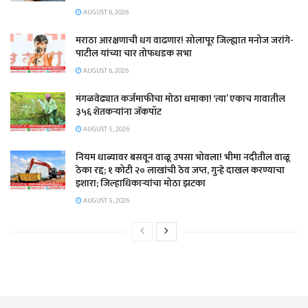
AUGUST 6, 2026
मराठा आरक्षणाची धग वाढणार! सोलापूर जिल्ह्यात मनोज जरांगे-
पाटील यांच्या चार तोफधडक सभा
AUGUST 6, 2026
मंगळवेढ्यात कर्जमाफीचा मोठा धमाका! ‘त्या’ एकाच गावातील
३५६ शेतकऱ्यांना जॅकपॉट
AUGUST 5, 2026
नियम धाब्यावर बसवून वाळू उपसा भोवला! भीमा नदीतील वाळू
ठेका रद्द; १ कोटी २० लाखांची ठेव जप्त, गुन्हे दाखल करण्याचा
इशारा; जिल्हाधिकाऱ्यांचा मोठा झटका
AUGUST 5, 2026