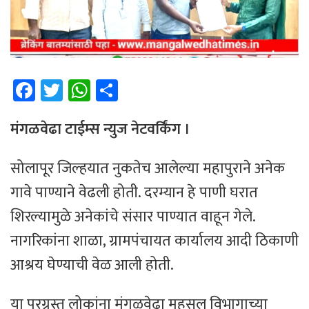
Fa
T
W
Sh
ce
wi
h
ar
b
tt
at
e
मंगळवेढा टाईम्स न्युज नेटवर्किंग ।
o
er
sA
सोलापूर जिल्हयात नुकतेच आलेल्या महापुराने अनेक
ok
p
गावे पाण्याने वेढली होती. दरम्यान हे पाणी घरात
p
शिरल्यामुळे अनेकांचे संसार पाण्यात वाहून गेले.
नागरिकांना शाळा, ग्रामपंचायत कार्यालय आदी ठिकाणी
आश्रय घेण्याची वेळ आली होती.
या पूरग्रस्त लोकांना मंगळवेढा महसूल विभागाच्या