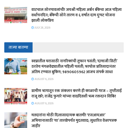
वाटचाल सोनपावलांची! जयश्री महिला अर्बन बँकेचा आज पहिला
वर्धापनदिन; बँकेची सोने तारण व ६ वर्षात दाम दुप्पट योजना
झाली लोकप्रिय
JULY 28, 2026
ताज्या बातम्या
स्वप्नातील घरासाठी नागरिकांची तुफान पसंती; ‘दामाजी सिटी’
ठरतेय मंगळवेढ्यातील पहिली पसंती; भरघोस प्रतिसादानंतर
अंतिम टप्प्यात बुकिंग; 9890605962 आजच संपर्क साधा
AUGUST 6, 2026
ग्रामीण भागातून रक्त संकलन करणे ही काळाची गरज – तृप्तीताई
राजू खरे; राजेंद्र फुगारे यांच्या वाढदिवशी भव्य रक्तदान शिबिर
AUGUST 6, 2026
मतदारांना मोठी दिलासादायक बातमी! ‘एसआयआर’
अभियानासाठी ‘या’ तारखेपर्यंत मुदतवाढ; सुधारित वेळापत्रक
जाहीर