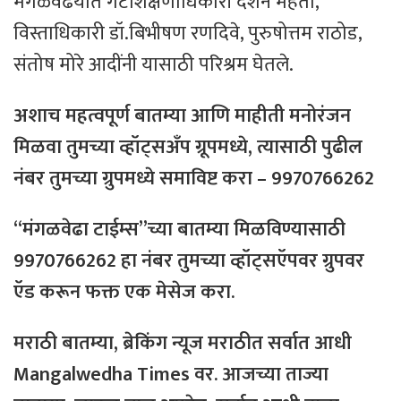
मंगळवेढयात गटशिक्षणाधिकारी दर्शन मेहता,
विस्ताधिकारी डॉ.बिभीषण रणदिवे, पुरुषोत्तम राठोड,
संतोष मोरे आदींनी यासाठी परिश्रम घेतले.
अशाच महत्वपूर्ण बातम्या आणि माहीती मनोरंजन
मिळवा तुमच्या व्हॉट्सअँप ग्रूपमध्ये, त्यासाठी
पुढील
नंबर
तुमच्या
ग्रुपमध्ये
समाविष्ट
करा – 9970766262
“मंगळवेढा टाईम्स”च्या बातम्या मिळविण्यासाठी
9970766262 हा नंबर तुमच्या व्हॉट्सऍपवर ग्रुपवर
ऍड करून फक्त एक मेसेज करा.
मराठी बातम्या, ब्रेकिंग न्यूज मराठीत सर्वात आधी
Mangalwedha Times वर. आजच्या ताज्या