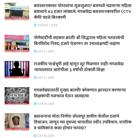
बसस्थानकावर चोरट्यांचा सुळसुळाट! बसमध्ये चढणाऱ्या महिला
प्रवाशाचे ४३ हजार लांबवले; मंगळवेढा बसस्थानकावरील CCTV
कॅमेरे पडले बिनकामी
AUGUST 1, 2026
गोणेवाडीची सहकार क्रांती! श्री सिद्धनाथ महिला पतसंस्थेची
बिनविरोध निवड; हजारे चेअरमन तर उपाध्यक्षपदी चव्हाण
JULY 31, 2026
राजकीय पार्श्वभूमी आहे म्हणून सूट मिळणार नाही! मंगळवेढा
न्यायालयात आरोपीला ३ वर्षांची ठोकली शिक्षा
JULY 31, 2026
मंगळवेढ्यासाठी दुःखद बातमी! कोकणात ज्ञानदान करणाऱ्या
शिक्षकाची गळफास घेऊन आत्महत्या
JULY 29, 2026
प्रशासनाचा मोठा निर्णय! सोलापूर ग्रामीण पोलीस दलाचे
विभाजन; जाणून घ्या तुमच्या भागातील नवीन उपविभाग; नागरिक
व भाविकांना कसा होणार फायदा?
JULY 28, 2026