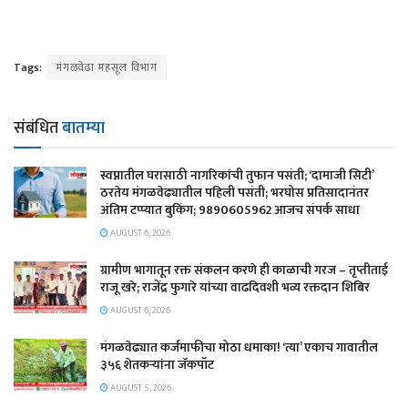
Tags:
मंगळवेढा महसूल विभाग
संबंधित
बातम्या
स्वप्नातील घरासाठी नागरिकांची तुफान पसंती; ‘दामाजी सिटी’
ठरतेय मंगळवेढ्यातील पहिली पसंती; भरघोस प्रतिसादानंतर
अंतिम टप्प्यात बुकिंग; 9890605962 आजच संपर्क साधा
AUGUST 6, 2026
ग्रामीण भागातून रक्त संकलन करणे ही काळाची गरज – तृप्तीताई
राजू खरे; राजेंद्र फुगारे यांच्या वाढदिवशी भव्य रक्तदान शिबिर
AUGUST 6, 2026
मंगळवेढ्यात कर्जमाफीचा मोठा धमाका! ‘त्या’ एकाच गावातील
३५६ शेतकऱ्यांना जॅकपॉट
AUGUST 5, 2026