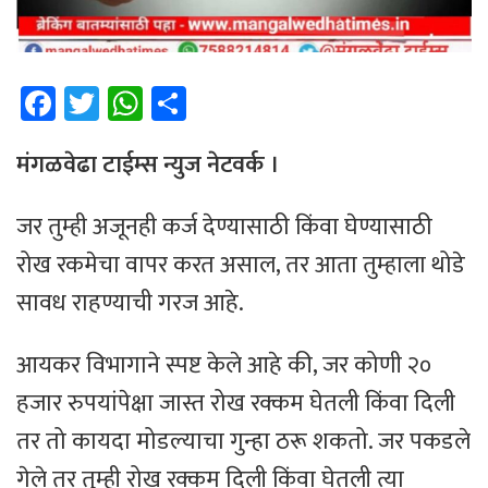
Fa
T
W
Sh
ce
wi
h
ar
b
tt
at
e
मंगळवेढा टाईम्स न्युज नेटवर्क ।
o
er
sA
जर तुम्ही अजूनही कर्ज देण्यासाठी किंवा घेण्यासाठी
ok
p
रोख रकमेचा वापर करत असाल, तर आता तुम्हाला थोडे
p
सावध राहण्याची गरज आहे.
आयकर विभागाने स्पष्ट केले आहे की, जर कोणी २०
हजार रुपयांपेक्षा जास्त रोख रक्कम घेतली किंवा दिली
तर तो कायदा मोडल्याचा गुन्हा ठरू शकतो. जर पकडले
गेले तर तुम्ही रोख रक्कम दिली किंवा घेतली त्या