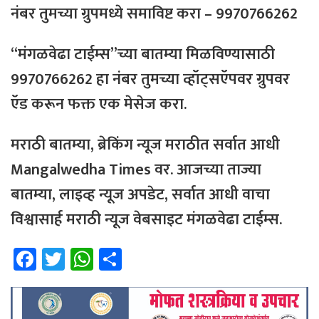
नंबर
तुमच्या
ग्रुपमध्ये
समाविष्ट
करा – 9970766262
“मंगळवेढा टाईम्स”च्या बातम्या मिळविण्यासाठी
9970766262 हा नंबर तुमच्या व्हॉट्सऍपवर ग्रुपवर
ऍड करून फक्त एक मेसेज करा.
मराठी बातम्या, ब्रेकिंग न्यूज मराठीत सर्वात आधी
Mangalwedha Times वर. आजच्या ताज्या
बातम्या, लाइव्ह न्यूज अपडेट, सर्वात आधी वाचा
विश्वासार्ह मराठी न्यूज वेबसाइट मंगळवेढा टाईम्स.
Fa
T
W
Sh
ce
wi
h
ar
b
tt
at
e