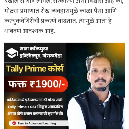
देखील सांगावे लागेल. सरकारचा असा विश्वास आहे की,
मोठ्या प्रमाणात रोख व्यवहारांमुळे काळा पैसा आणि
करचुकवेगिरीची प्रकरणे वाढतात. त्यामुळे आता हे
थांबवणे आवश्यक आहे.