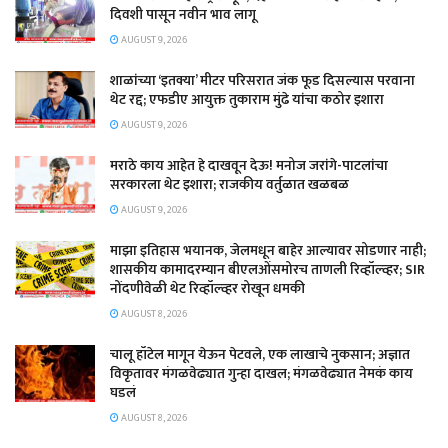
दिवशी पासून नवीन भाव लागू
AUGUST 9, 2026
शाळांच्या ‘इतक्या’ मीटर परिसरात जंक फूड दिसल्यास परवाना
थेट रद्द; एफडीए आयुक्त तुकाराम मुंढे यांचा कठोर इशारा
AUGUST 9, 2026
मराठे काय आहेत हे दाखवून देऊ! मनोज जरांगे-पाटलांचा
सरकारला थेट इशारा; राजकीय वर्तुळात खळबळ
AUGUST 9, 2026
माझा इतिहास भयानक, जेलमधून बाहेर आल्यावर सोडणार नाही;
शासकीय कामादरम्यान बीएलओंसमोरच ताणली रिव्हॉल्व्हर; SIR
नोंदणीवेळी थेट रिव्हॉल्व्हर रोखून धमकी
AUGUST 8, 2026
चालू हॉटेल मागून येऊन पेटवले, एक लाखाचे नुकसान; अज्ञात
विकृतावर मंगळवेढ्यात गुन्हा दाखल; मंगळवेढ्यात नेमकं काय
घडलं
AUGUST 8, 2026