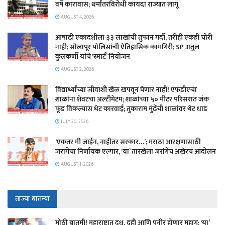
वर्षे कारावास; धर्मांतरविरोधी कायदा राज्यात लागू
AUGUST 4, 2026
आषाढी एकादशीला ३३ लाखांची तुफान गर्दी, तरीही एकही चोरी
नाही; सोलापूर पोलिसांची ऐतिहासिक कामगिरी; SP अतुल
कुलकर्णी यांचे ‘स्मार्ट’ नियोजन
AUGUST 2, 2026
विद्यार्थ्यांच्या जीवाशी खेळ खपवून घेणार नाही! एफडीएचा
शाळांना शेवटचा अल्टीमेटम; शाळांच्या ५० मीटर परिसरात जंक
फूड विकल्यास थेट कारवाई; तुकाराम मुंढेंची शाळांवर थेट धाड
JULY 30, 2026
‘एकतर मी जाईन, नाहीतर सरकार…’; मराठा आरक्षणासाठी
जरागेंचा निर्णायक एल्गार, ‘या’ तारखेला जरांगेंचं अखेरचं आंदोलन
AUGUST 1, 2026
ताज्या बातम्या
मोठी बातमी! महाराष्ट्रात दूध, दही आणि पनीर होणार महाग; ‘या’