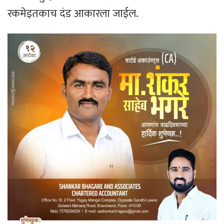
रकमेइतकाच दंड आकारला जाईल.