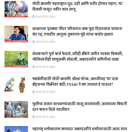
मोठी बातमी! महाराष्ट्रात दूध, दही आणि पनीर होणार महाग; ‘या’
दिवशी पासून नवीन भाव लागू
AUGUST 9, 2026
शाळांच्या ‘इतक्या’ मीटर परिसरात जंक फूड दिसल्यास परवाना
थेट रद्द; एफडीए आयुक्त तुकाराम मुंढे यांचा कठोर इशारा
AUGUST 9, 2026
शेतकऱ्याने पूर्ण कर्ज फेडले, तरीही बँकेने जमीन परस्पर विकली;
पोलिसांनीही माणुसकी सोडली, जबरदस्तीने जमिनीचा ताबा
AUGUST 4, 2026
मद्यप्रेमींसाठी मोठी बातमी! ओल्ड मॉन्क, आरसीसह ‘या’ दारू
ब्रँड्सच्या विक्रीवर बंदी; FSSAI ने का उचललं हे पाऊल?
AUGUST 4, 2026
मुलीचा संसार वाचवण्यासाठी सासू सरसावली; जावयाला किडनी
दान करून दिले नवजीवन
AUGUST 4, 2026
महाराष्ट्र धर्मस्वातंत्र्य कायदा! जबरदस्तीने धर्मांतरासाठी आता सात