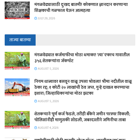
मंगळवेढ्यासाठी दुःखद बातमी! कोकणात ज्ञानदान करणाऱ्या
शिक्षकाची गळफास घेऊन आत्महत्या
JULY 29, 2026
ताज्या बातम्या
मंगळवेढ्यात कर्जमाफीचा मोठा धमाका! ‘त्या’ एकाच गावातील
३५६ शेतकऱ्यांना जॅकपॉट
AUGUST 5, 2026
नियम धाब्यावर बसवून वाळू उपसा भोवला! भीमा नदीतील वाळू
ठेका रद्द; १ कोटी २० लाखांची ठेव जप्त, गुन्हे दाखल करण्याचा
इशारा; जिल्हाधिकाऱ्यांचा मोठा झटका
AUGUST 5, 2026
शेतकऱ्याने पूर्ण कर्ज फेडले, तरीही बँकेने जमीन परस्पर विकली;
पोलिसांनीही माणुसकी सोडली, जबरदस्तीने जमिनीचा ताबा
AUGUST 4, 2026