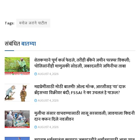
Tags:
मनोज जरांगे पाटील
संबंधित
बातम्या
शेतकऱ्याने पूर्ण कर्ज फेडले, तरीही बँकेने जमीन परस्पर विकली;
पोलिसांनीही माणुसकी सोडली, जबरदस्तीने जमिनीचा ताबा
AUGUST 4, 2026
मद्यप्रेमींसाठी मोठी बातमी! ओल्ड मॉन्क, आरसीसह ‘या’ दारू
ब्रँड्सच्या विक्रीवर बंदी; FSSAI ने का उचललं हे पाऊल?
AUGUST 4, 2026
मुलीचा संसार वाचवण्यासाठी सासू सरसावली; जावयाला किडनी
दान करून दिले नवजीवन
AUGUST 4, 2026
महाराष्ट्र धर्मस्वातंत्र्य कायदा! जबरदस्तीने धर्मांतरासाठी आता सात