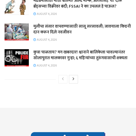
मद्यप्रेमींसाठी मोठी बातमी! ओल्ड मॉन्क, आरसीसह ‘या’ दारू
ब्रँड्सच्या विक्रीवर बंदी; FSSAI ने का उचललं हे पाऊल?
AUGUST 4, 2026
मुलीचा संसार वाचवण्यासाठी सासू सरसावली; जावयाला किडनी
दान करून दिले नवजीवन
AUGUST 4, 2026
कुत्रा पाळताय? मग खबरदार! श्वानाने बालिकेला चावल्यानंतर
सोलापुरात मालकावर गुन्हा; ६ महिन्यांच्या तुरुंगवासाची शक्यता
AUGUST 4, 2026