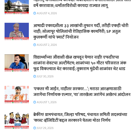
वर्षे कारावास; धर्मांतरविरोधी कायदा राज्यात लागू
AUGUST 4, 2026
आषाढी एकादशीला ३३ लाखांची तुफान गर्दी, तरीही एकही चोरी
नाही; सोलापूर पोलिसांची ऐतिहासिक कामगिरी; SP अतुल
कुलकर्णी यांचे ‘स्मार्ट’ नियोजन
AUGUST 2, 2026
विद्यार्थ्यांच्या जीवाशी खेळ खपवून घेणार नाही! एफडीएचा
शाळांना शेवटचा अल्टीमेटम; शाळांच्या ५० मीटर परिसरात जंक
फूड विकल्यास थेट कारवाई; तुकाराम मुंढेंची शाळांवर थेट धाड
JULY 30, 2026
‘एकतर मी जाईन, नाहीतर सरकार…’; मराठा आरक्षणासाठी
जरागेंचा निर्णायक एल्गार, ‘या’ तारखेला जरांगेंचं अखेरचं आंदोलन
AUGUST 1, 2026
ब्रेकींग! ग्रामपंचायत, जिल्हा परिषद, पंचायत समिती सदस्यांच्या
‘कास्ट व्हॅलिडिटी’बद्दल सरकारने घेतला मोठा निर्णय
JULY 29, 2026