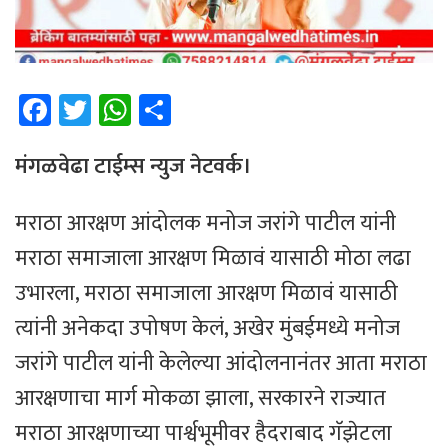
Fa
T
W
Sh
ce
wi
h
ar
b
tt
at
e
मंगळवेढा टाईम्स न्युज नेटवर्क।
o
er
sA
मराठा आरक्षण आंदोलक मनोज जरांगे पाटील यांनी
ok
p
मराठा समाजाला आरक्षण मिळावं यासाठी मोठा लढा
p
उभारला, मराठा समाजाला आरक्षण मिळावं यासाठी
त्यांनी अनेकदा उपोषण केलं, अखेर मुंबईमध्ये मनोज
जरांगे पाटील यांनी केलेल्या आंदोलनानंतर आता मराठा
आरक्षणाचा मार्ग मोकळा झाला, सरकारने राज्यात
मराठा आरक्षणाच्या पार्श्वभूमीवर हैदराबाद गॅझेटला