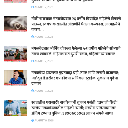
AUGUST 7, 2026
मोठी खळबळ! मंगळवेढ्यात २६ वर्षीय विवाहित महिलेचे टोकाचे
पाऊल; स्वयंपाक खोलीत ओढणीने घेतला गळफास; आत्महत्येचे
कारण…
AUGUST 7, 2026
मंगळवेढ्यात मॉर्निंग वॉकला गेलेल्या ७१ वर्षीय महिलेचे सोन्याचे
गंठण लांबवले; महिनाभरात दुसरी घटना, महिलांमध्ये घबराट
AUGUST 7, 2026
​मंगळवेढा हादरला! मुदतबाह्य दही, ताक आणि लस्सी बाजारात;
‘या’ दूध डेअरीवर एफडीएचा सर्जिकल स्ट्राईक; ​तुकाराम मुंढेचा
दणका
AUGUST 7, 2026
स्वप्नातील घरासाठी नागरिकांची तुफान पसंती; ‘दामाजी सिटी’
ठरतेय मंगळवेढ्यातील पहिली पसंती; भरघोस प्रतिसादानंतर
अंतिम टप्प्यात बुकिंग; 9890605962 आजच संपर्क साधा
AUGUST 6, 2026