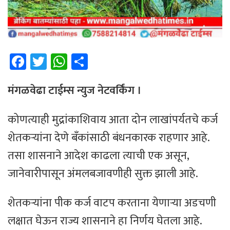
Fa
T
W
Sh
ce
wi
h
ar
b
tt
at
e
मंगळवेढा टाईम्स न्युज नेटवर्किंग ।
o
er
sA
कोणत्याही मुद्रांकाशिवाय आता दोन लाखांपर्यतचे कर्ज
ok
p
शेतकऱ्यांना देणे बँकांसाठी बंधनकारक राहणार आहे.
p
तसा शासनाने आदेश काढला त्याची एक असून,
जानेवारीपासून अंमलबजावणीही सुक्त झाली आहे.
शेतकऱ्यांना पीक कर्ज वाटप करताना येणाऱ्या अडचणी
लक्षात घेऊन राज्य शासनाने हा निर्णय घेतला आहे.