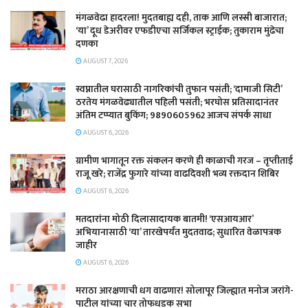
​मंगळवेढा हादरला! मुदतबाह्य दही, ताक आणि लस्सी बाजारात;
‘या’ दूध डेअरीवर एफडीएचा सर्जिकल स्ट्राईक; ​तुकाराम मुंढेचा
दणका
AUGUST 7, 2026
स्वप्नातील घरासाठी नागरिकांची तुफान पसंती; ‘दामाजी सिटी’
ठरतेय मंगळवेढ्यातील पहिली पसंती; भरघोस प्रतिसादानंतर
अंतिम टप्प्यात बुकिंग; 9890605962 आजच संपर्क साधा
AUGUST 6, 2026
ग्रामीण भागातून रक्त संकलन करणे ही काळाची गरज – तृप्तीताई
राजू खरे; राजेंद्र फुगारे यांच्या वाढदिवशी भव्य रक्तदान शिबिर
AUGUST 6, 2026
मतदारांना मोठी दिलासादायक बातमी! ‘एसआयआर’
अभियानासाठी ‘या’ तारखेपर्यंत मुदतवाढ; सुधारित वेळापत्रक
जाहीर
AUGUST 6, 2026
मराठा आरक्षणाची धग वाढणार! सोलापूर जिल्ह्यात मनोज जरांगे-
पाटील यांच्या चार तोफधडक सभा