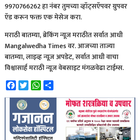
9970766262 हा नंबर तुमच्या व्हॉट्सऍपवर ग्रुपवर
ऍड करून फक्त एक मेसेज करा.
मराठी बातम्या, ब्रेकिंग न्यूज मराठीत सर्वात आधी
Mangalwedha Times वर. आजच्या ताज्या
बातम्या, लाइव्ह न्यूज अपडेट, सर्वात आधी वाचा
विश्वासार्ह मराठी न्यूज वेबसाइट मंगळवेढा टाईम्स.
Fa
T
W
Sh
ce
wi
h
ar
b
tt
at
e
o
er
sA
ok
p
p