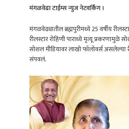
ce
wi
h
ar
b
tt
at
e
मंगळवेढा टाईम्स न्युज नेटवर्किंग ।
o
er
sA
ok
p
मंगळवेढ्यातील ब्रह्मपुरीमध्ये 25 वर्षीय रीलस्ट
p
रीलस्टार रोहिणी पाराध्ये मृत्यू प्रकरणामुळे
सोशल मीडियावर लाखो फॉलोवर्स असलेल्या री
संपवलं.