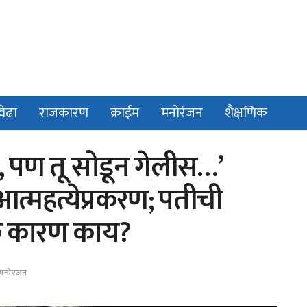
वेढा
राजकारण
क्राईम
मनोरंजन
शैक्षणिक
े, पण तू सोडून गेलीस…’
 आत्महत्येप्रकरण; पतीची
मके कारण काय?
मनोरंजन