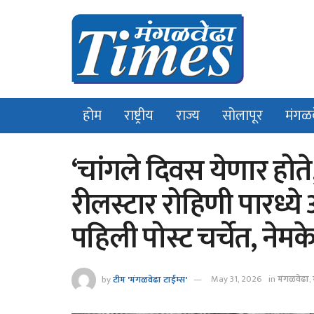
होम
राष्ट्रीय
राज्य
सोलापूर
मंगळ
‘चांगले दिवस येणार होत
रीलस्टार रोहिणी पारध्ये
पहिली पोस्ट चर्चेत, ने
by
टीम 'मंगळवेढा टाईम्स'
May 31, 2026
in
मंगळवेढा
,