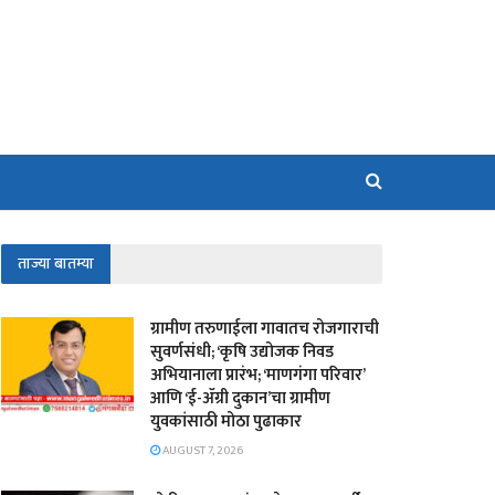
ताज्या बातम्या
​ग्रामीण तरुणाईला गावातच रोजगाराची
सुवर्णसंधी; ‘कृषि उद्योजक निवड
अभियानाला प्रारंभ; ‘माणगंगा परिवार’
आणि ‘ई-ॲग्री दुकान’चा ग्रामीण
युवकांसाठी मोठा पुढाकार
AUGUST 7, 2026