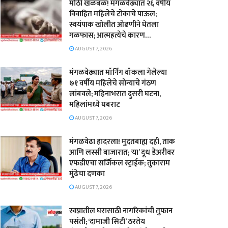
मोठी खळबळ! मंगळवेढ्यात २६ वर्षीय
विवाहित महिलेचे टोकाचे पाऊल;
स्वयंपाक खोलीत ओढणीने घेतला
गळफास; आत्महत्येचे कारण…
AUGUST 7, 2026
मंगळवेढ्यात मॉर्निंग वॉकला गेलेल्या
७१ वर्षीय महिलेचे सोन्याचे गंठण
लांबवले; महिनाभरात दुसरी घटना,
महिलांमध्ये घबराट
AUGUST 7, 2026
​मंगळवेढा हादरला! मुदतबाह्य दही, ताक
आणि लस्सी बाजारात; ‘या’ दूध डेअरीवर
एफडीएचा सर्जिकल स्ट्राईक; ​तुकाराम
मुंढेचा दणका
AUGUST 7, 2026
स्वप्नातील घरासाठी नागरिकांची तुफान
पसंती; ‘दामाजी सिटी’ ठरतेय