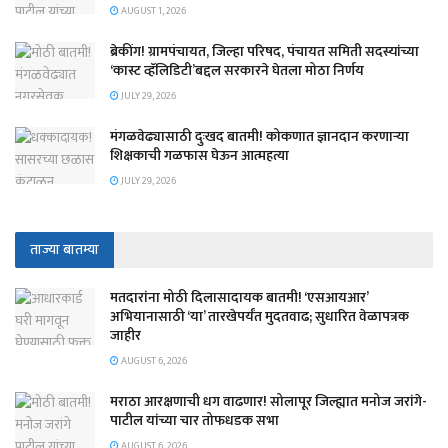
AUGUST 1, 2026
ब्रेकींग! ग्रामपंचायत, जिल्हा परिषद, पंचायत समिती सदस्यांच्या
‘कास्ट व्हॅलिडिटी’बद्दल सरकारने घेतला मोठा निर्णय
JULY 29, 2026
मंगळवेढ्यासाठी दुःखद बातमी! कोकणात ज्ञानदान करणाऱ्या
शिक्षकाची गळफास घेऊन आत्महत्या
JULY 29, 2026
ताज्या बातम्या
मतदारांना मोठी दिलासादायक बातमी! ‘एसआयआर’
अभियानासाठी ‘या’ तारखेपर्यंत मुदतवाढ; सुधारित वेळापत्रक
जाहीर
AUGUST 6, 2026
मराठा आरक्षणाची धग वाढणार! सोलापूर जिल्ह्यात मनोज जरांगे-
पाटील यांच्या चार तोफधडक सभा
AUGUST 6, 2026