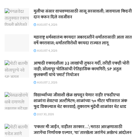
मुलीचा संसार वाचवण्यासाठी सासू सरसावली; जावयाला किडनी
दान करून दिले नवजीवन
AUGUST 4, 2026
महाराष्ट्र धर्मस्वातंत्र्य कायदा! जबरदस्तीने धर्मांतरासाठी आता सात
वर्षे कारावास; धर्मांतरविरोधी कायदा राज्यात लागू
AUGUST 4, 2026
आषाढी एकादशीला ३३ लाखांची तुफान गर्दी, तरीही एकही चोरी
नाही; सोलापूर पोलिसांची ऐतिहासिक कामगिरी; SP अतुल
कुलकर्णी यांचे ‘स्मार्ट’ नियोजन
AUGUST 2, 2026
विद्यार्थ्यांच्या जीवाशी खेळ खपवून घेणार नाही! एफडीएचा
शाळांना शेवटचा अल्टीमेटम; शाळांच्या ५० मीटर परिसरात जंक
फूड विकल्यास थेट कारवाई; तुकाराम मुंढेंची शाळांवर थेट धाड
JULY 30, 2026
‘एकतर मी जाईन, नाहीतर सरकार…’; मराठा आरक्षणासाठी
जरागेंचा निर्णायक एल्गार, ‘या’ तारखेला जरांगेंचं अखेरचं आंदोलन