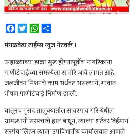
Fa
T
W
Sh
ce
wi
h
ar
b
tt
at
e
मंगळवेढा टाईम्स न्युज नेटवर्क ।
o
er
sA
उन्हाळ्याच्या झळा सुरू होण्यापूर्वीच नागरिकांना
ok
p
पाणीटंचाईच्या समस्येला सामोरे जावे लागत आहे.
p
जलजीवन मिशनचे काम अर्धवट असल्याने, गावात
भीषण पाणीटंचाई निर्माण झाली.
यातूनच पुसद तालुक्यातील सावरगाव गोरे येथील
ग्रामस्थांनी सरपंचाचे हात बांधून, त्याच्या शर्टवर ‘बेईमान
सरपंच’ लिहून त्याला उपविभागीय कार्यालयात आणले