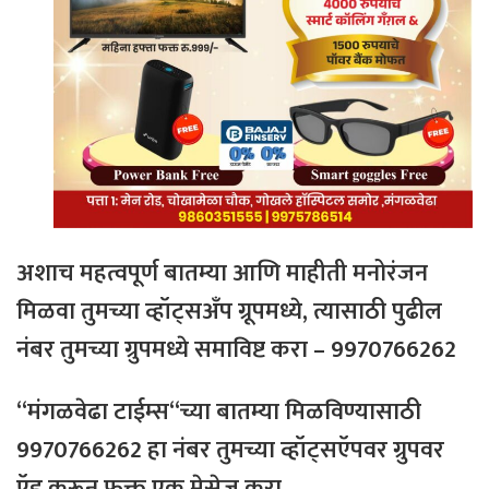
अशाच
महत्वपूर्ण
बातम्या
आणि
माहीती
मनोरंजन
मिळवा
तुमच्या
व्हॉट्सअँप
ग्रूपमध्ये
,
त्यासाठी
पुढील
नंबर
तुमच्या
ग्रुपमध्ये
समाविष्ट
करा
– 9970766262
“
मंगळवेढा
टाईम्स
“
च्या
बातम्या
मिळविण्यासाठी
9970766262
हा
नंबर
तुमच्या
व्हॉट्सऍपवर
ग्रुपवर
ऍड
करून
फक्त
एक
मेसेज
करा
.