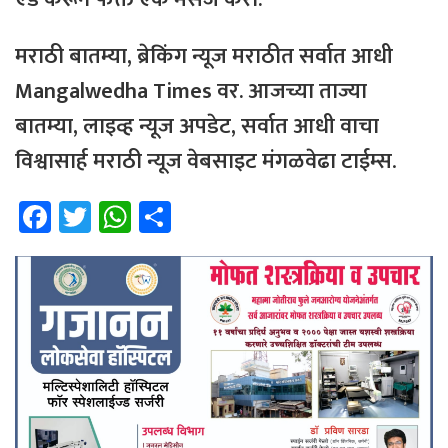
मराठी
बातम्या
,
ब्रेकिंग
न्यूज
मराठीत
सर्वात
आधी
Mangalwedha Times
वर
.
आजच्या
ताज्या
बातम्या
,
लाइव्ह
न्यूज
अपडेट
,
सर्वात
आधी
वाचा
विश्वासार्ह
मराठी
न्यूज
वेबसाइट
मंगळवेढा
टाईम्स
.
Fa
T
W
Sh
ce
wi
h
ar
b
tt
at
e
o
er
sA
ok
p
p