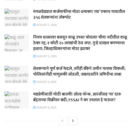
मंगळवेढ्यात कर्जमाफीचा मोठा धमाका! ‘त्या’ एकाच गावातील
३५६ शेतकऱ्यांना जॅकपॉट
AUGUST 5, 2026
नियम धाब्यावर बसवून वाळू उपसा भोवला! भीमा नदीतील वाळू
ठेका रद्द; १ कोटी २० लाखांची ठेव जप्त, गुन्हे दाखल करण्याचा
इशारा; जिल्हाधिकाऱ्यांचा मोठा झटका
AUGUST 5, 2026
शेतकऱ्याने पूर्ण कर्ज फेडले, तरीही बँकेने जमीन परस्पर विकली;
पोलिसांनीही माणुसकी सोडली, जबरदस्तीने जमिनीचा ताबा
AUGUST 4, 2026
मद्यप्रेमींसाठी मोठी बातमी! ओल्ड मॉन्क, आरसीसह ‘या’ दारू
ब्रँड्सच्या विक्रीवर बंदी; FSSAI ने का उचललं हे पाऊल?
AUGUST 4, 2026