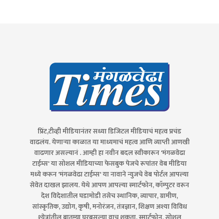
प्रिंट,टीव्ही मीडियानंतर सध्या डिजिटल मीडियाचं महत्व प्रचंड
वाढलंय. येणाऱ्या काळात या माध्यमाचं महत्व आणि व्याप्ती आणखी
वाढणार असल्यानं . आम्ही हा नवीन बदल स्वीकारून 'मंगळवेढा
टाईम्स' या सोशल मीडियाच्या फेसबुक पेजचे रूपांतर वेब मीडिया
मध्ये करून 'मंगळवेढा टाईम्स' या नावाने न्युजचे वेब पोर्टल आपल्या
सेवेत दाखल झालय. येथे आपण आपल्या स्मार्टफोन, कॉम्पुटर वरून
देश विदेशातील घडामोडी तसेच स्थानिक, व्यापार, ग्रामीण,
सांस्कृतिक, उद्योग, कृषी, मनोरंजन, तंत्रज्ञान, शिक्षण अश्या विविध
श्येत्रांतील बातम्या घरबसल्या वाचू शकता. स्मार्टफोन, सोशल