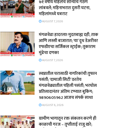
७१ वर्षीय महिलेचे सोन्याचे गंठण
लांबवले; महिनाभरात दुसरी घटना,
महिलांमध्ये घबराट
AUGUST 7, 2026
​मंगळवेढा हादरला! मुदतबाह्य दही, ताक
आणि लस्सी बाजारात; ‘या’ दूध डेअरीवर
एफडीएचा सर्जिकल स्ट्राईक; ​तुकाराम
मुंढेचा दणका
AUGUST 7, 2026
स्वप्नातील घरासाठी नागरिकांची तुफान
पसंती; ‘दामाजी सिटी’ ठरतेय
मंगळवेढ्यातील पहिली पसंती; भरघोस
प्रतिसादानंतर अंतिम टप्प्यात बुकिंग;
9890605962 आजच संपर्क साधा
AUGUST 6, 2026
ग्रामीण भागातून रक्त संकलन करणे ही
काळाची गरज – तृप्तीताई राजू खरे;