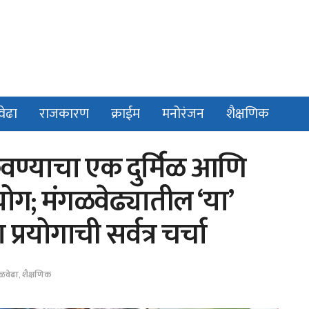
वेढा
राजकारण
क्राईम
मनोरंजन
शैक्षणिक
वण्याचा एक दुर्मिळ आणि
योग; मंगळवेढ्यातील ‘या’
्रयोगाची सर्वत्र चर्चा
ळवेढा
,
शैक्षणिक