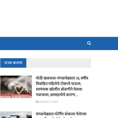
ताज्या बातम्या
मोठी खळबळ! मंगळवेढ्यात २६ वर्षीय
विवाहित महिलेचे टोकाचे पाऊल;
स्वयंपाक खोलीत ओढणीने घेतला
गळफास; आत्महत्येचे कारण…
AUGUST 7, 2026
मंगळवेढ्यात मॉर्निंग वॉकला गेलेल्या