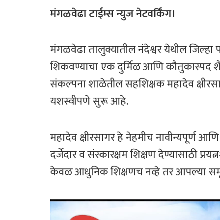
ce
wi
h
ar
b
tt
at
e
मंगळवेढा टाईम्स न्युज नेटवर्किंग।
o
er
sA
ok
p
मंगळवेढा तालुक्यातील नंदेश्वर येथील जिल्हा
p
शिकवण्याचा एक दुर्मिळ आणि कौतुकास्पद शै
संकल्पना शाळेतील सहशिक्षक महादेव क्षीरसागर 
यशस्वीपणे सुरू आहे.
महादेव क्षीरसागर हे नेहमीच नावीन्यपूर्ण आणि व
दर्जेदार व संस्कारक्षम शिक्षण देण्यासाठी प्रयत्न
केवळ आधुनिक शिक्षणच नव्हे तर आपल्या सम