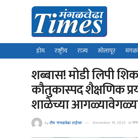
होम
राष्ट्रीय
राज्य
सोलापूर
मंगळ
शब्बास! मोडी लिपी शिक
कौतुकास्पद शैक्षणिक प्र
शाळेच्या आगळ्यावेगळ्या प
by
टीम 'मंगळवेढा टाईम्स'
December 19, 2025
in
मंग