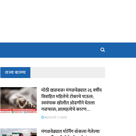
ताज्या बातम्या
मोठी खळबळ! मंगळवेढ्यात २६ वर्षीय
विवाहित महिलेचे टोकाचे पाऊल;
स्वयंपाक खोलीत ओढणीने घेतला
गळफास; आत्महत्येचे कारण…
AUGUST 7, 2026
मंगळवेढ्यात मॉर्निंग वॉकला गेलेल्या