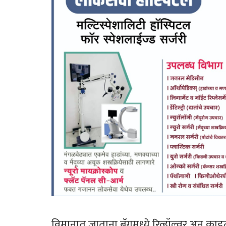
विमानात जाताना बॅगमध्ये रिव्हॉल्वर अन् 