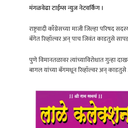
ce
wi
h
ar
b
tt
at
e
मंगळवेढा टाईम्स न्युज नेटवर्किंग ।
o
er
sA
ok
p
राष्ट्रवादी काँग्रेसच्या माजी जिल्हा परिषद सद
p
बॅगेत रिव्हॉल्वर अन् पाच जिवंत काडतुसे सा
पुणे विमानतळावर त्यांच्याविरोधात गुन्हा द
बागल यांच्या बॅगमधून रिव्हॉल्वर अन् काड