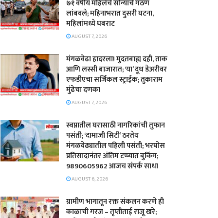
७१ वर्षीय महिलेचे सोन्याचे गंठण
लांबवले; महिनाभरात दुसरी घटना,
महिलांमध्ये घबराट
AUGUST 7, 2026
​मंगळवेढा हादरला! मुदतबाह्य दही, ताक
आणि लस्सी बाजारात; ‘या’ दूध डेअरीवर
एफडीएचा सर्जिकल स्ट्राईक; ​तुकाराम
मुंढेचा दणका
AUGUST 7, 2026
स्वप्नातील घरासाठी नागरिकांची तुफान
पसंती; ‘दामाजी सिटी’ ठरतेय
मंगळवेढ्यातील पहिली पसंती; भरघोस
प्रतिसादानंतर अंतिम टप्प्यात बुकिंग;
9890605962 आजच संपर्क साधा
AUGUST 6, 2026
ग्रामीण भागातून रक्त संकलन करणे ही
काळाची गरज – तृप्तीताई राजू खरे;