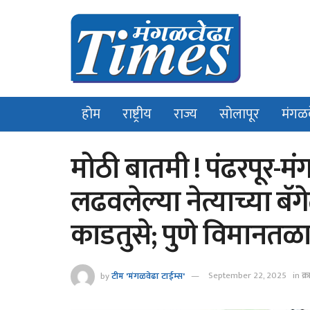
होम
राष्ट्रीय
राज्य
सोलापूर
मंगळ
मोठी बातमी ! पंढरपूर-
लढवलेल्या नेत्याच्या बॅ
काडतुसे; पुणे विमान
by
टीम 'मंगळवेढा टाईम्स'
September 22, 2025
in
क्