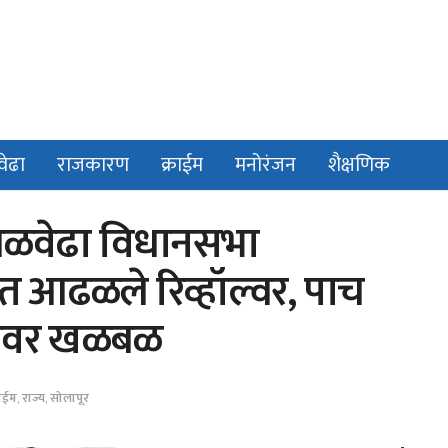
वेढा
राजकारण
क्राईम
मनोरंजन
शैक्षणिक
मंगळवेढा विधानसभा
गेत आढळले रिव्हॉल्वर, पाच
तळावर खळबळ
राईम
,
राज्य
,
सोलापूर