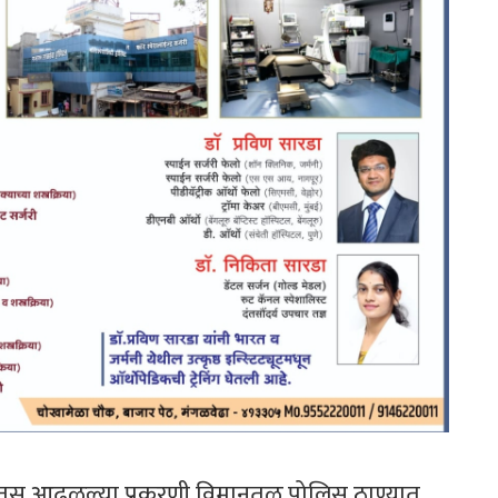
काडतूस आढळल्या प्रकरणी विमानतळ पोलिस ठाण्यात