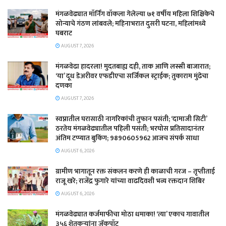
मंगळवेढ्यात मॉर्निंग वॉकला गेलेल्या ७१ वर्षीय महिला शिक्षिकेचे
सोन्याचे गंठण लांबवले; महिनाभरात दुसरी घटना, महिलांमध्ये
घबराट
AUGUST 7, 2026
​मंगळवेढा हादरला! मुदतबाह्य दही, ताक आणि लस्सी बाजारात;
‘या’ दूध डेअरीवर एफडीएचा सर्जिकल स्ट्राईक; ​तुकाराम मुंढेचा
दणका
AUGUST 7, 2026
स्वप्नातील घरासाठी नागरिकांची तुफान पसंती; ‘दामाजी सिटी’
ठरतेय मंगळवेढ्यातील पहिली पसंती; भरघोस प्रतिसादानंतर
अंतिम टप्प्यात बुकिंग; 9890605962 आजच संपर्क साधा
AUGUST 6, 2026
ग्रामीण भागातून रक्त संकलन करणे ही काळाची गरज – तृप्तीताई
राजू खरे; राजेंद्र फुगारे यांच्या वाढदिवशी भव्य रक्तदान शिबिर
AUGUST 6, 2026
मंगळवेढ्यात कर्जमाफीचा मोठा धमाका! ‘त्या’ एकाच गावातील
३५६ शेतकऱ्यांना जॅकपॉट