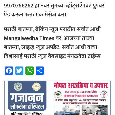
9970766262
हा
नंबर
तुमच्या
व्हॉट्सऍपवर
ग्रुपवर
ऍड
करून
फक्त
एक
मेसेज
करा
.
मराठी
बातम्या
,
ब्रेकिंग
न्यूज
मराठीत
सर्वात
आधी
Mangalwedha Times
वर
.
आजच्या
ताज्या
बातम्या
,
लाइव्ह
न्यूज
अपडेट
,
सर्वात
आधी
वाचा
विश्वासार्ह
मराठी
न्यूज
वेबसाइट
मंगळवेढा
टाईम्स
Fa
T
W
Sh
ce
wi
h
ar
b
tt
at
e
o
er
sA
ok
p
p