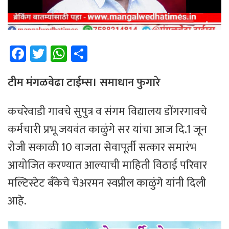
Fa
T
W
Sh
ce
wi
h
ar
b
tt
at
e
टीम मंगळवेढा टाईम्स। समाधान फुगारे
o
er
sA
कचरेवाडी गावचे सुपुत्र व संगम विद्यालय डोंगरगावचे
ok
p
कर्मचारी प्रभू जयवंत काळुंगे सर यांचा आज दि.1 जून
p
रोजी सकाळी 10 वाजता सेवापूर्ती सत्कार समारंभ
आयोजित करण्यात आल्याची माहिती विठाई परिवार
मल्टिस्टेट बँकेचे चेअरमन स्वप्नील काळुंगे यांनी दिली
आहे.