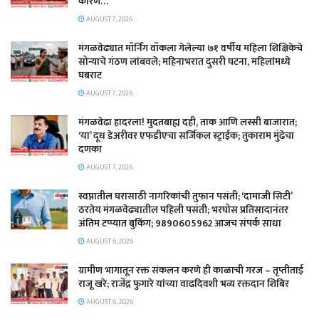
कारण…
AUGUST 7, 2026
मंगळवेढ्यात मॉर्निंग वॉकला गेलेल्या ७१ वर्षीय महिला शिक्षिकेचे
सोन्याचे गंठण लांबवले; महिनाभरात दुसरी घटना, महिलांमध्ये
घबराट
AUGUST 7, 2026
​मंगळवेढा हादरला! मुदतबाह्य दही, ताक आणि लस्सी बाजारात;
‘या’ दूध डेअरीवर एफडीएचा सर्जिकल स्ट्राईक; ​तुकाराम मुंढेचा
दणका
AUGUST 7, 2026
स्वप्नातील घरासाठी नागरिकांची तुफान पसंती; ‘दामाजी सिटी’
ठरतेय मंगळवेढ्यातील पहिली पसंती; भरघोस प्रतिसादानंतर
अंतिम टप्प्यात बुकिंग; 9890605962 आजच संपर्क साधा
AUGUST 6, 2026
ग्रामीण भागातून रक्त संकलन करणे ही काळाची गरज – तृप्तीताई
राजू खरे; राजेंद्र फुगारे यांच्या वाढदिवशी भव्य रक्तदान शिबिर
AUGUST 6, 2026