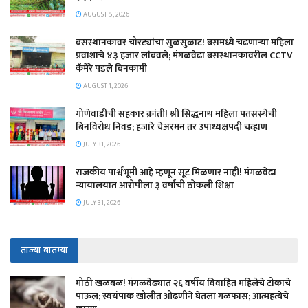
AUGUST 5, 2026
बसस्थानकावर चोरट्यांचा सुळसुळाट! बसमध्ये चढणाऱ्या महिला
प्रवाशाचे ४३ हजार लांबवले; मंगळवेढा बसस्थानकावरील CCTV
कॅमेरे पडले बिनकामी
AUGUST 1, 2026
गोणेवाडीची सहकार क्रांती! श्री सिद्धनाथ महिला पतसंस्थेची
बिनविरोध निवड; हजारे चेअरमन तर उपाध्यक्षपदी चव्हाण
JULY 31, 2026
राजकीय पार्श्वभूमी आहे म्हणून सूट मिळणार नाही! मंगळवेढा
न्यायालयात आरोपीला ३ वर्षांची ठोकली शिक्षा
JULY 31, 2026
ताज्या बातम्या
मोठी खळबळ! मंगळवेढ्यात २६ वर्षीय विवाहित महिलेचे टोकाचे
पाऊल; स्वयंपाक खोलीत ओढणीने घेतला गळफास; आत्महत्येचे