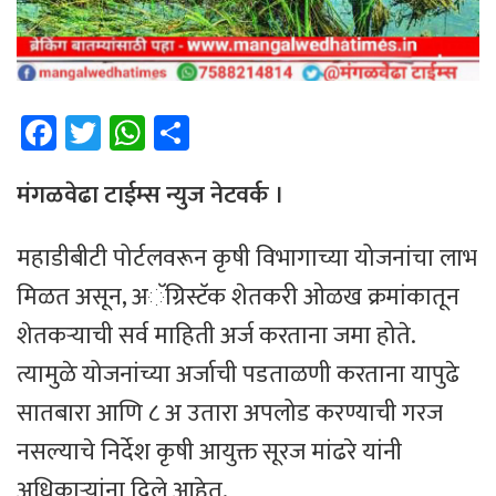
Fa
T
W
Sh
ce
wi
h
ar
b
tt
at
e
मंगळवेढा टाईम्स न्युज नेटवर्क ।
o
er
sA
महाडीबीटी पोर्टलवरून कृषी विभागाच्या योजनांचा लाभ
ok
p
मिळत असून, अॅग्रिस्टॅक शेतकरी ओळख क्रमांकातून
p
शेतकऱ्याची सर्व माहिती अर्ज करताना जमा होते.
त्यामुळे योजनांच्या अर्जाची पडताळणी करताना यापुढे
सातबारा आणि ८ अ उतारा अपलोड करण्याची गरज
नसल्याचे निर्देश कृषी आयुक्त सूरज मांढरे यांनी
अधिकाऱ्यांना दिले आहेत.