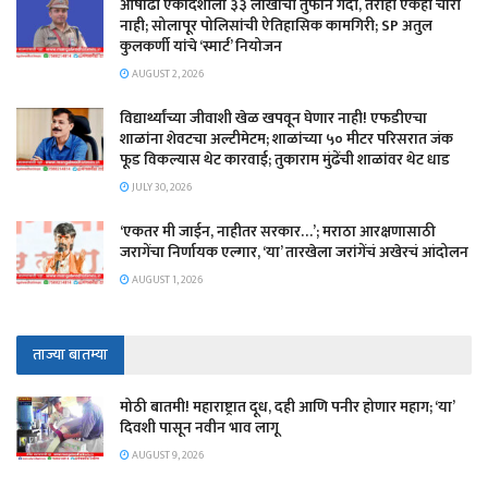
आषाढी एकादशीला ३३ लाखांची तुफान गर्दी, तरीही एकही चोरी
नाही; सोलापूर पोलिसांची ऐतिहासिक कामगिरी; SP अतुल
कुलकर्णी यांचे ‘स्मार्ट’ नियोजन
AUGUST 2, 2026
विद्यार्थ्यांच्या जीवाशी खेळ खपवून घेणार नाही! एफडीएचा
शाळांना शेवटचा अल्टीमेटम; शाळांच्या ५० मीटर परिसरात जंक
फूड विकल्यास थेट कारवाई; तुकाराम मुंढेंची शाळांवर थेट धाड
JULY 30, 2026
‘एकतर मी जाईन, नाहीतर सरकार…’; मराठा आरक्षणासाठी
जरागेंचा निर्णायक एल्गार, ‘या’ तारखेला जरांगेंचं अखेरचं आंदोलन
AUGUST 1, 2026
ताज्या बातम्या
मोठी बातमी! महाराष्ट्रात दूध, दही आणि पनीर होणार महाग; ‘या’
दिवशी पासून नवीन भाव लागू
AUGUST 9, 2026