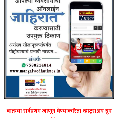
बातम्या सर्वप्रथम जाणून घेण्याकरिता व्हाट्सअप ग्रुप