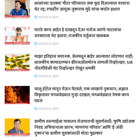
शाळांच्या ‘इतक्या’ मीटर परिसरात जंक फूड दिसल्यास परवाना
थेट रद्द; एफडीए आयुक्त तुकाराम मुंढे यांचा कठोर इशारा
AUGUST 9, 2026
मराठे काय आहेत हे दाखवून देऊ! मनोज जरांगे-पाटलांचा
सरकारला थेट इशारा; राजकीय वर्तुळात खळबळ
AUGUST 9, 2026
माझा इतिहास भयानक, जेलमधून बाहेर आल्यावर सोडणार नाही;
शासकीय कामादरम्यान बीएलओंसमोरच ताणली रिव्हॉल्व्हर; SIR
नोंदणीवेळी थेट रिव्हॉल्व्हर रोखून धमकी
AUGUST 8, 2026
चालू हॉटेल मागून येऊन पेटवले, एक लाखाचे नुकसान; अज्ञात
विकृतावर मंगळवेढ्यात गुन्हा दाखल; मंगळवेढ्यात नेमकं काय
घडलं
AUGUST 8, 2026
​ग्रामीण तरुणाईला गावातच रोजगाराची सुवर्णसंधी; ‘कृषि उद्योजक
निवड अभियानाला प्रारंभ; ‘माणगंगा परिवार’ आणि ‘ई-ॲग्री
दुकान’चा ग्रामीण युवकांसाठी मोठा पुढाकार