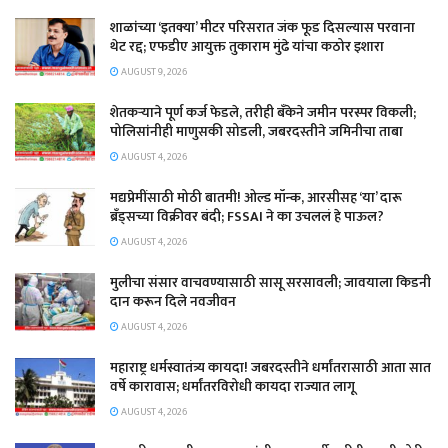
शाळांच्या ‘इतक्या’ मीटर परिसरात जंक फूड दिसल्यास परवाना
थेट रद्द; एफडीए आयुक्त तुकाराम मुंढे यांचा कठोर इशारा
AUGUST 9, 2026
शेतकऱ्याने पूर्ण कर्ज फेडले, तरीही बँकेने जमीन परस्पर विकली;
पोलिसांनीही माणुसकी सोडली, जबरदस्तीने जमिनीचा ताबा
AUGUST 4, 2026
मद्यप्रेमींसाठी मोठी बातमी! ओल्ड मॉन्क, आरसीसह ‘या’ दारू
ब्रँड्सच्या विक्रीवर बंदी; FSSAI ने का उचललं हे पाऊल?
AUGUST 4, 2026
मुलीचा संसार वाचवण्यासाठी सासू सरसावली; जावयाला किडनी
दान करून दिले नवजीवन
AUGUST 4, 2026
महाराष्ट्र धर्मस्वातंत्र्य कायदा! जबरदस्तीने धर्मांतरासाठी आता सात
वर्षे कारावास; धर्मांतरविरोधी कायदा राज्यात लागू
AUGUST 4, 2026