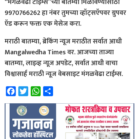
“मंगळवेढा टाईम्स”च्या बातम्या मिळविण्यासाठी
9970766262 हा नंबर तुमच्या व्हॉट्सऍपवर ग्रुपवर
ऍड करून फक्त एक मेसेज करा.
मराठी बातम्या, ब्रेकिंग न्यूज मराठीत सर्वात आधी
Mangalwedha Times वर. आजच्या ताज्या
बातम्या, लाइव्ह न्यूज अपडेट, सर्वात आधी वाचा
विश्वासार्ह मराठी न्यूज वेबसाइट मंगळवेढा टाईम्स.
Fa
T
W
Sh
ce
wi
h
ar
b
tt
at
e
o
er
sA
ok
p