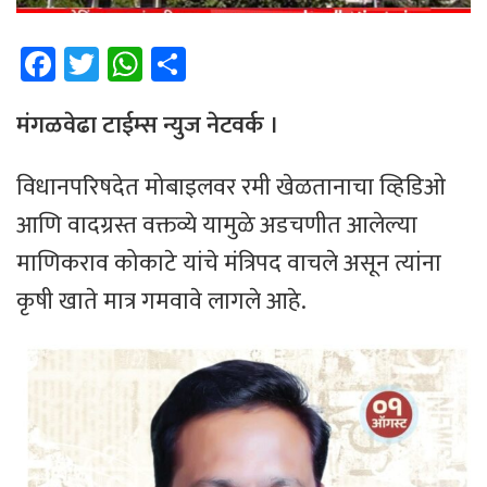
Fa
T
W
Sh
ce
wi
h
ar
b
tt
at
e
मंगळवेढा टाईम्स न्युज नेटवर्क ।
o
er
sA
विधानपरिषदेत मोबाइलवर रमी खेळतानाचा व्हिडिओ
ok
p
आणि वादग्रस्त वक्तव्ये यामुळे अडचणीत आलेल्या
p
माणिकराव कोकाटे यांचे मंत्रिपद वाचले असून त्यांना
कृषी खाते मात्र गमवावे लागले आहे.