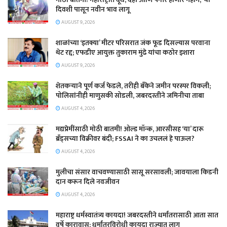
दिवशी पासून नवीन भाव लागू
AUGUST 9, 2026
शाळांच्या ‘इतक्या’ मीटर परिसरात जंक फूड दिसल्यास परवाना
थेट रद्द; एफडीए आयुक्त तुकाराम मुंढे यांचा कठोर इशारा
AUGUST 9, 2026
शेतकऱ्याने पूर्ण कर्ज फेडले, तरीही बँकेने जमीन परस्पर विकली;
पोलिसांनीही माणुसकी सोडली, जबरदस्तीने जमिनीचा ताबा
AUGUST 4, 2026
मद्यप्रेमींसाठी मोठी बातमी! ओल्ड मॉन्क, आरसीसह ‘या’ दारू
ब्रँड्सच्या विक्रीवर बंदी; FSSAI ने का उचललं हे पाऊल?
AUGUST 4, 2026
मुलीचा संसार वाचवण्यासाठी सासू सरसावली; जावयाला किडनी
दान करून दिले नवजीवन
AUGUST 4, 2026
महाराष्ट्र धर्मस्वातंत्र्य कायदा! जबरदस्तीने धर्मांतरासाठी आता सात
वर्षे कारावास; धर्मांतरविरोधी कायदा राज्यात लागू