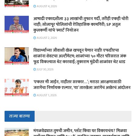
AUGUST 4, 2026
आषाढी एकादशीला ३३ लाखांची तुफान गर्दी, तरीही एकही चोरी
नाही; सोलापूर पोलिसांची ऐतिहासिक कामगिरी; SP अतुल
कुलकर्णी यांचे ‘स्मार्ट’ नियोजन
AUGUST 2, 2026
विद्यार्थ्यांच्या जीवाशी खेळ खपवून घेणार नाही! एफडीएचा
शाळांना शेवटचा अल्टीमेटम; शाळांच्या ५० मीटर परिसरात जंक
फूड विकल्यास थेट कारवाई; तुकाराम मुंढेंची शाळांवर थेट धाड
JULY 30, 2026
‘एकतर मी जाईन, नाहीतर सरकार…’; मराठा आरक्षणासाठी
जरागेंचा निर्णायक एल्गार, ‘या’ तारखेला जरांगेंचं अखेरचं आंदोलन
AUGUST 1, 2026
ताज्या बातम्या
मंगळवेढ्यात तुमची जमीन, प्लॉट किंवा घर विकायचंय? मिळवा