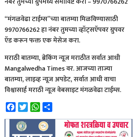
नंबर तुमच्या ग्रुपमध्ये समाविष्ट करा – 9970766262
“मंगळवेढा टाईम्स”च्या बातम्या मिळविण्यासाठी
9970766262 हा नंबर तुमच्या व्हॉट्सऍपवर ग्रुपवर
ऍड करून फक्त एक मेसेज करा.
मराठी बातम्या, ब्रेकिंग न्यूज मराठीत सर्वात आधी
Mangalwedha Times वर. आजच्या ताज्या
बातम्या, लाइव्ह न्यूज अपडेट, सर्वात आधी वाचा
विश्वासार्ह मराठी न्यूज वेबसाइट मंगळवेढा टाईम्स.
Fa
T
W
Sh
ce
wi
h
ar
b
tt
at
e
o
er
sA