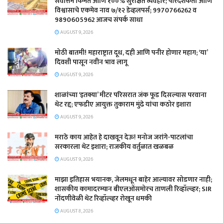
सर्वोत्तम किंमत आणि १००% सुरक्षित व्यवहार; पारदर्शकता आणि
विश्वासाचे एकमेव नाव ७/१२ डेव्हलपर्स; 9970766262 व
9890605962 आजच संपर्क साधा
AUGUST 9, 2026
मोठी बातमी! महाराष्ट्रात दूध, दही आणि पनीर होणार महाग; ‘या’
दिवशी पासून नवीन भाव लागू
AUGUST 9, 2026
शाळांच्या ‘इतक्या’ मीटर परिसरात जंक फूड दिसल्यास परवाना
थेट रद्द; एफडीए आयुक्त तुकाराम मुंढे यांचा कठोर इशारा
AUGUST 9, 2026
मराठे काय आहेत हे दाखवून देऊ! मनोज जरांगे-पाटलांचा
सरकारला थेट इशारा; राजकीय वर्तुळात खळबळ
AUGUST 9, 2026
माझा इतिहास भयानक, जेलमधून बाहेर आल्यावर सोडणार नाही;
शासकीय कामादरम्यान बीएलओंसमोरच ताणली रिव्हॉल्व्हर; SIR
नोंदणीवेळी थेट रिव्हॉल्व्हर रोखून धमकी
AUGUST 8, 2026