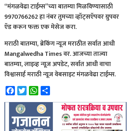
“मंगळवेढा टाईम्स”च्या बातम्या मिळविण्यासाठी
9970766262 हा नंबर तुमच्या व्हॉट्सऍपवर ग्रुपवर
ऍड करून फक्त एक मेसेज करा.
मराठी बातम्या, ब्रेकिंग न्यूज मराठीत सर्वात आधी
Mangalwedha Times वर. आजच्या ताज्या
बातम्या, लाइव्ह न्यूज अपडेट, सर्वात आधी वाचा
विश्वासार्ह मराठी न्यूज वेबसाइट मंगळवेढा टाईम्स.
Fa
T
W
Sh
ce
wi
h
ar
b
tt
at
e
o
er
sA
ok
p