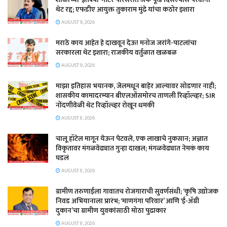
थेट रद्द; एफडीए आयुक्त तुकाराम मुंढे यांचा कठोर इशारा
AUGUST 9, 2026
मराठे काय आहेत हे दाखवून देऊ! मनोज जरांगे-पाटलांचा
सरकारला थेट इशारा; राजकीय वर्तुळात खळबळ
AUGUST 9, 2026
माझा इतिहास भयानक, जेलमधून बाहेर आल्यावर सोडणार नाही;
शासकीय कामादरम्यान बीएलओंसमोरच ताणली रिव्हॉल्व्हर; SIR
नोंदणीवेळी थेट रिव्हॉल्व्हर रोखून धमकी
AUGUST 8, 2026
चालू हॉटेल मागून येऊन पेटवले, एक लाखाचे नुकसान; अज्ञात
विकृतावर मंगळवेढ्यात गुन्हा दाखल; मंगळवेढ्यात नेमकं काय
घडलं
AUGUST 8, 2026
​ग्रामीण तरुणाईला गावातच रोजगाराची सुवर्णसंधी; ‘कृषि उद्योजक
निवड अभियानाला प्रारंभ; ‘माणगंगा परिवार’ आणि ‘ई-ॲग्री
दुकान’चा ग्रामीण युवकांसाठी मोठा पुढाकार
AUGUST 8, 2026