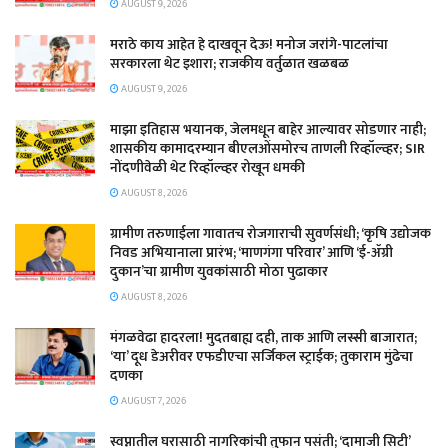
AUGUST 9, 2026
मराठे काय आहेत हे दाखवून देऊ! मनोज जरांगे-पाटलांचा
सरकारला थेट इशारा; राजकीय वर्तुळात खळबळ
AUGUST 9, 2026
माझा इतिहास भयानक, जेलमधून बाहेर आल्यावर सोडणार नाही;
शासकीय कामादरम्यान बीएलओंसमोरच ताणली रिव्हॉल्व्हर; SIR
नोंदणीवेळी थेट रिव्हॉल्व्हर रोखून धमकी
AUGUST 8, 2026
​ग्रामीण तरुणाईला गावातच रोजगाराची सुवर्णसंधी; ‘कृषि उद्योजक
निवड अभियानाला प्रारंभ; ‘माणगंगा परिवार’ आणि ‘ई-ॲग्री
दुकान’चा ग्रामीण युवकांसाठी मोठा पुढाकार
AUGUST 8, 2026
​मंगळवेढा हादरला! मुदतबाह्य दही, ताक आणि लस्सी बाजारात;
‘या’ दूध डेअरीवर एफडीएचा सर्जिकल स्ट्राईक; ​तुकाराम मुंढेचा
दणका
AUGUST 7, 2026
स्वप्नातील घरासाठी नागरिकांची तुफान पसंती; ‘दामाजी सिटी’