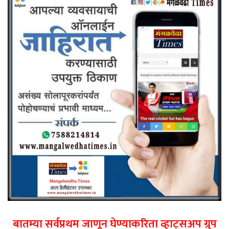
बातम्या सर्वप्रथम जाणून घेण्याकरिता व्हाट्सअप ग्रुप