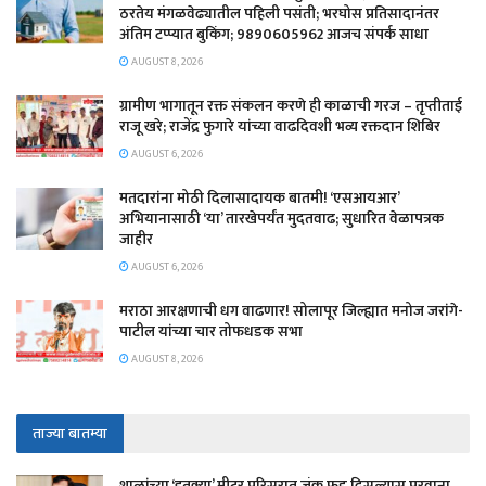
ठरतेय मंगळवेढ्यातील पहिली पसंती; भरघोस प्रतिसादानंतर
अंतिम टप्प्यात बुकिंग; 9890605962 आजच संपर्क साधा
AUGUST 8, 2026
ग्रामीण भागातून रक्त संकलन करणे ही काळाची गरज – तृप्तीताई
राजू खरे; राजेंद्र फुगारे यांच्या वाढदिवशी भव्य रक्तदान शिबिर
AUGUST 6, 2026
मतदारांना मोठी दिलासादायक बातमी! ‘एसआयआर’
अभियानासाठी ‘या’ तारखेपर्यंत मुदतवाढ; सुधारित वेळापत्रक
जाहीर
AUGUST 6, 2026
मराठा आरक्षणाची धग वाढणार! सोलापूर जिल्ह्यात मनोज जरांगे-
पाटील यांच्या चार तोफधडक सभा
AUGUST 8, 2026
ताज्या बातम्या
शाळांच्या ‘इतक्या’ मीटर परिसरात जंक फूड दिसल्यास परवाना