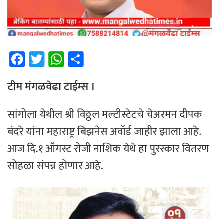
Fa
T
W
Sh
ce
wi
h
ar
b
tt
at
e
टीम मंगळवेढा टाईम्स ।
o
er
sA
सांगोला येथील श्री विठ्ठल मल्टीस्टेटचे चेअरमन दीपक
ok
p
बंदरे यांना महाराष्ट्र बिझनेस अवॉर्ड जाहीर झाला आहे.
p
आज दि.१ ऑगस्ट रोजी नाशिक येथे हा पुरस्कार वितरण
सोहळा संपन्न होणार आहे.