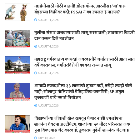
मद्यप्रेमींसाठी मोठी बातमी! ओल्ड मॉन्क, आरसीसह ‘या’ दारू
ब्रँड्सच्या विक्रीवर बंदी; FSSAI ने का उचललं हे पाऊल?
AUGUST 4, 2026
मुलीचा संसार वाचवण्यासाठी सासू सरसावली; जावयाला किडनी
दान करून दिले नवजीवन
AUGUST 4, 2026
महाराष्ट्र धर्मस्वातंत्र्य कायदा! जबरदस्तीने धर्मांतरासाठी आता सात
वर्षे कारावास; धर्मांतरविरोधी कायदा राज्यात लागू
AUGUST 4, 2026
आषाढी एकादशीला ३३ लाखांची तुफान गर्दी, तरीही एकही चोरी
नाही; सोलापूर पोलिसांची ऐतिहासिक कामगिरी; SP अतुल
कुलकर्णी यांचे ‘स्मार्ट’ नियोजन
AUGUST 2, 2026
विद्यार्थ्यांच्या जीवाशी खेळ खपवून घेणार नाही! एफडीएचा
शाळांना शेवटचा अल्टीमेटम; शाळांच्या ५० मीटर परिसरात जंक
फूड विकल्यास थेट कारवाई; तुकाराम मुंढेंची शाळांवर थेट धाड
JULY 30, 2026