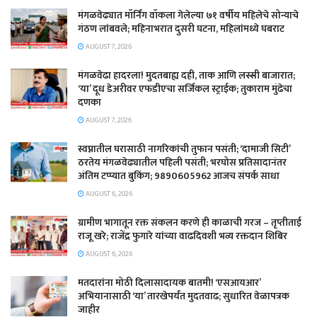
मंगळवेढ्यात मॉर्निंग वॉकला गेलेल्या ७१ वर्षीय महिलेचे सोन्याचे
गंठण लांबवले; महिनाभरात दुसरी घटना, महिलांमध्ये घबराट
AUGUST 7, 2026
​मंगळवेढा हादरला! मुदतबाह्य दही, ताक आणि लस्सी बाजारात;
‘या’ दूध डेअरीवर एफडीएचा सर्जिकल स्ट्राईक; ​तुकाराम मुंढेचा
दणका
AUGUST 7, 2026
स्वप्नातील घरासाठी नागरिकांची तुफान पसंती; ‘दामाजी सिटी’
ठरतेय मंगळवेढ्यातील पहिली पसंती; भरघोस प्रतिसादानंतर
अंतिम टप्प्यात बुकिंग; 9890605962 आजच संपर्क साधा
AUGUST 6, 2026
ग्रामीण भागातून रक्त संकलन करणे ही काळाची गरज – तृप्तीताई
राजू खरे; राजेंद्र फुगारे यांच्या वाढदिवशी भव्य रक्तदान शिबिर
AUGUST 6, 2026
मतदारांना मोठी दिलासादायक बातमी! ‘एसआयआर’
अभियानासाठी ‘या’ तारखेपर्यंत मुदतवाढ; सुधारित वेळापत्रक
जाहीर