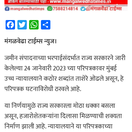
Fa
T
W
Sh
ce
wi
h
ar
b
tt
at
e
मंगळवेढा टाईम्स न्युज।
o
er
sA
जमीन संपादनाच्या भरपाईसंदर्भात राज्य सरकारने जारी
ok
p
केलेल्या 24 जानेवारी 2023 च्या परिपत्रकावर मुंबई
p
उच्च न्यायालयाने कठोर शब्दांत ताशेरे ओढले असून, हे
परिपत्रक घटनाविरोधी ठरवले आहे.
या निर्णयामुळे राज्य सरकारला मोठा धक्का बसला
असून, हजारोशेतकऱ्यांना दिलासा मिळण्याची शक्यता
निर्माण झाली आहे. न्यायालयाने या परिपत्रकाच्या