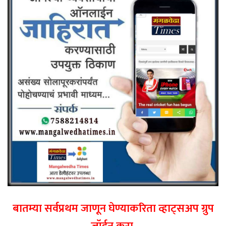
बातम्या सर्वप्रथम जाणून घेण्याकरिता व्हाट्सअप ग्रुप