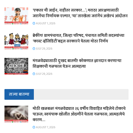
‘एकतर मी जाईन, नाहीतर सरकार…’; मराठा आरक्षणासाठी
जरागेंचा निर्णायक एल्गार, ‘या’ तारखेला जरांगेंचं अखेरचं आंदोलन
AUGUST 1, 2026
ब्रेकींग! ग्रामपंचायत, जिल्हा परिषद, पंचायत समिती सदस्यांच्या
‘कास्ट व्हॅलिडिटी’बद्दल सरकारने घेतला मोठा निर्णय
JULY 29, 2026
मंगळवेढ्यासाठी दुःखद बातमी! कोकणात ज्ञानदान करणाऱ्या
शिक्षकाची गळफास घेऊन आत्महत्या
JULY 29, 2026
ताज्या बातम्या
मोठी खळबळ! मंगळवेढ्यात २६ वर्षीय विवाहित महिलेचे टोकाचे
पाऊल; स्वयंपाक खोलीत ओढणीने घेतला गळफास; आत्महत्येचे
कारण…
AUGUST 7, 2026