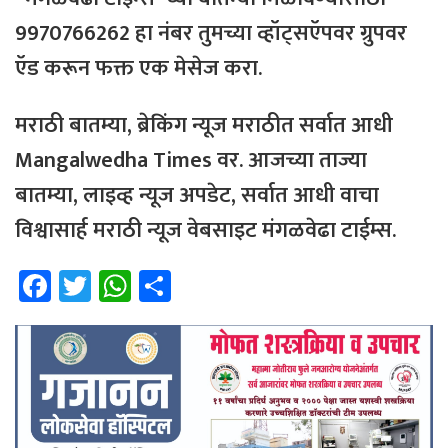
9970766262 हा नंबर तुमच्या व्हॉट्सऍपवर ग्रुपवर
ऍड करून फक्त एक मेसेज करा.
मराठी बातम्या, ब्रेकिंग न्यूज मराठीत सर्वात आधी
Mangalwedha Times वर.
आजच्या
ताज्या
बातम्या
,
लाइव्ह
न्यूज
अपडेट
,
सर्वात
आधी
वाचा
विश्वासार्ह
मराठी
न्यूज
वेबसाइट
मंगळवेढा
टाईम्स
.
Fa
T
W
Sh
ce
wi
h
ar
b
tt
at
e
o
er
sA
ok
p
p