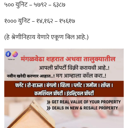
५०० युनिट – ५७९२ – ६३८७
१००० युनिट – १४,१६२ – १५६१७
(हे श्रेणीनिहाय येणारे एकूण बिल आहे.)