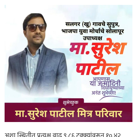
अशा स्थितीत प्रत्यक्ष वाढ ९.८६ टक्क्यांवरून १०.४२