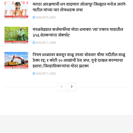
मराठा आरक्षणाची धग वाढणार! सोलापूर जिल्ह्यात मनोज जरांगे-
पाटील यांच्या चार तोफधडक सभा
AUGUST 6, 2026
मंगळवेढ्यात कर्जमाफीचा मोठा धमाका! ‘त्या’ एकाच गावातील
३५६ शेतकऱ्यांना जॅकपॉट
AUGUST 5, 2026
नियम धाब्यावर बसवून वाळू उपसा भोवला! भीमा नदीतील वाळू
ठेका रद्द; १ कोटी २० लाखांची ठेव जप्त, गुन्हे दाखल करण्याचा
इशारा; जिल्हाधिकाऱ्यांचा मोठा झटका
AUGUST 5, 2026