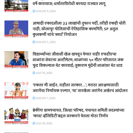
वर्षे कारावास; धर्मांतरविरोधी कायदा राज्यात लागू
AUGUST 4, 2026
आषाढी एकादशीला ३३ लाखांची तुफान गर्दी, तरीही एकही चोरी
नाही; सोलापूर पोलिसांची ऐतिहासिक कामगिरी; SP अतुल
कुलकर्णी यांचे ‘स्मार्ट’ नियोजन
AUGUST 2, 2026
विद्यार्थ्यांच्या जीवाशी खेळ खपवून घेणार नाही! एफडीएचा
शाळांना शेवटचा अल्टीमेटम; शाळांच्या ५० मीटर परिसरात जंक
फूड विकल्यास थेट कारवाई; तुकाराम मुंढेंची शाळांवर थेट धाड
JULY 30, 2026
‘एकतर मी जाईन, नाहीतर सरकार…’; मराठा आरक्षणासाठी
जरागेंचा निर्णायक एल्गार, ‘या’ तारखेला जरांगेंचं अखेरचं आंदोलन
AUGUST 1, 2026
ब्रेकींग! ग्रामपंचायत, जिल्हा परिषद, पंचायत समिती सदस्यांच्या
‘कास्ट व्हॅलिडिटी’बद्दल सरकारने घेतला मोठा निर्णय
JULY 29, 2026