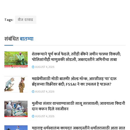
Tags:
वीज दरवाढ
संबंधित
बातम्या
शेतकऱ्याने पूर्ण कर्ज फेडले, तरीही बँकेने जमीन परस्पर विकली;
पोलिसांनीही माणुसकी सोडली, जबरदस्तीने जमिनीचा ताबा
AUGUST 4, 2026
मद्यप्रेमींसाठी मोठी बातमी! ओल्ड मॉन्क, आरसीसह ‘या’ दारू
ब्रँड्सच्या विक्रीवर बंदी; FSSAI ने का उचललं हे पाऊल?
AUGUST 4, 2026
मुलीचा संसार वाचवण्यासाठी सासू सरसावली; जावयाला किडनी
दान करून दिले नवजीवन
AUGUST 4, 2026
महाराष्ट्र धर्मस्वातंत्र्य कायदा! जबरदस्तीने धर्मांतरासाठी आता सात