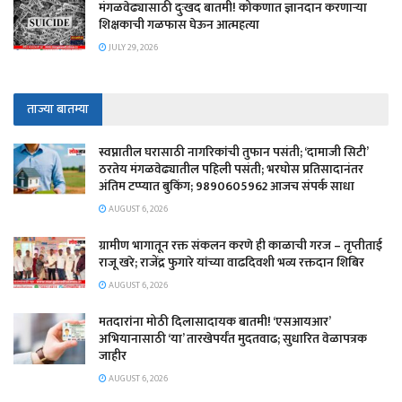
मंगळवेढ्यासाठी दुःखद बातमी! कोकणात ज्ञानदान करणाऱ्या
शिक्षकाची गळफास घेऊन आत्महत्या
JULY 29, 2026
ताज्या बातम्या
स्वप्नातील घरासाठी नागरिकांची तुफान पसंती; ‘दामाजी सिटी’
ठरतेय मंगळवेढ्यातील पहिली पसंती; भरघोस प्रतिसादानंतर
अंतिम टप्प्यात बुकिंग; 9890605962 आजच संपर्क साधा
AUGUST 6, 2026
ग्रामीण भागातून रक्त संकलन करणे ही काळाची गरज – तृप्तीताई
राजू खरे; राजेंद्र फुगारे यांच्या वाढदिवशी भव्य रक्तदान शिबिर
AUGUST 6, 2026
मतदारांना मोठी दिलासादायक बातमी! ‘एसआयआर’
अभियानासाठी ‘या’ तारखेपर्यंत मुदतवाढ; सुधारित वेळापत्रक
जाहीर
AUGUST 6, 2026