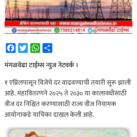
Fa
T
W
Sh
ce
wi
h
ar
b
tt
at
e
मंगळवेढा टाईम्स न्युज नेटवर्क ।
o
er
sA
१ एप्रिलपासून विजेचे दर वाढवण्याची तयारी सुरू झाली
ok
p
आहे. महावितरणने २०२५ ते २०३० या कालावधीसाठी
p
वीज दर निश्चित करण्यासाठी राज्य वीज नियामक
आयोगाकडे याचिका दाखल केली आहे.