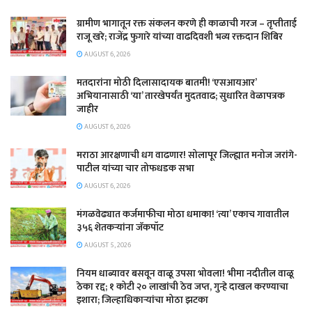
ग्रामीण भागातून रक्त संकलन करणे ही काळाची गरज – तृप्तीताई
राजू खरे; राजेंद्र फुगारे यांच्या वाढदिवशी भव्य रक्तदान शिबिर
AUGUST 6, 2026
मतदारांना मोठी दिलासादायक बातमी! ‘एसआयआर’
अभियानासाठी ‘या’ तारखेपर्यंत मुदतवाढ; सुधारित वेळापत्रक
जाहीर
AUGUST 6, 2026
मराठा आरक्षणाची धग वाढणार! सोलापूर जिल्ह्यात मनोज जरांगे-
पाटील यांच्या चार तोफधडक सभा
AUGUST 6, 2026
मंगळवेढ्यात कर्जमाफीचा मोठा धमाका! ‘त्या’ एकाच गावातील
३५६ शेतकऱ्यांना जॅकपॉट
AUGUST 5, 2026
नियम धाब्यावर बसवून वाळू उपसा भोवला! भीमा नदीतील वाळू
ठेका रद्द; १ कोटी २० लाखांची ठेव जप्त, गुन्हे दाखल करण्याचा
इशारा; जिल्हाधिकाऱ्यांचा मोठा झटका