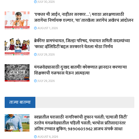
JULY 30, 2026
‘एकतर मी जाईन, नाहीतर सरकार…’; मराठा आरक्षणासाठी
जरागेंचा निर्णायक एल्गार, ‘या’ तारखेला जरांगेंचं अखेरचं आंदोलन
AUGUST 1, 2026
ब्रेकींग! ग्रामपंचायत, जिल्हा परिषद, पंचायत समिती सदस्यांच्या
‘कास्ट व्हॅलिडिटी’बद्दल सरकारने घेतला मोठा निर्णय
JULY 29, 2026
मंगळवेढ्यासाठी दुःखद बातमी! कोकणात ज्ञानदान करणाऱ्या
शिक्षकाची गळफास घेऊन आत्महत्या
JULY 29, 2026
ताज्या बातम्या
स्वप्नातील घरासाठी नागरिकांची तुफान पसंती; ‘दामाजी सिटी’
ठरतेय मंगळवेढ्यातील पहिली पसंती; भरघोस प्रतिसादानंतर
अंतिम टप्प्यात बुकिंग; 9890605962 आजच संपर्क साधा
AUGUST 6, 2026