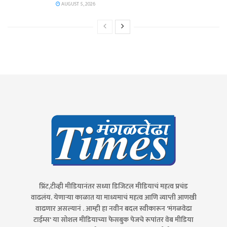
AUGUST 5, 2026
प्रिंट,टीव्ही मीडियानंतर सध्या डिजिटल मीडियाचं महत्व प्रचंड
वाढलंय. येणाऱ्या काळात या माध्यमाचं महत्व आणि व्याप्ती आणखी
वाढणार असल्यानं . आम्ही हा नवीन बदल स्वीकारून 'मंगळवेढा
टाईम्स' या सोशल मीडियाच्या फेसबुक पेजचे रूपांतर वेब मीडिया