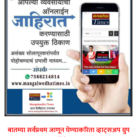
बातम्या सर्वप्रथम जाणून घेण्याकरिता व्हाट्सअप ग्रुप