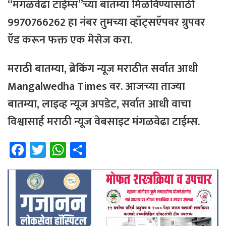
“मंगळवेढा टाईम्स”च्या बातम्या मिळविण्यासाठी
9970766262 हा नंबर तुमच्या व्हॉट्सऍपवर ग्रुपवर
ऍड करून फक्त एक मेसेज करा.
मराठी बातम्या, ब्रेकिंग न्यूज मराठीत सर्वात आधी
Mangalwedha Times वर. आजच्या ताज्या
बातम्या, लाइव्ह न्यूज अपडेट, सर्वात आधी वाचा
विश्वासार्ह मराठी न्यूज वेबसाइट मंगळवेढा टाईम्स.
Fa
T
W
Sh
ce
wi
h
ar
b
tt
at
e
o
er
sA
ok
p