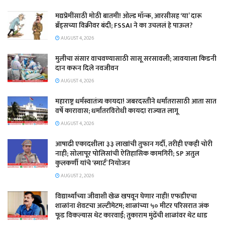
मद्यप्रेमींसाठी मोठी बातमी! ओल्ड मॉन्क, आरसीसह ‘या’ दारू
ब्रँड्सच्या विक्रीवर बंदी; FSSAI ने का उचललं हे पाऊल?
AUGUST 4, 2026
मुलीचा संसार वाचवण्यासाठी सासू सरसावली; जावयाला किडनी
दान करून दिले नवजीवन
AUGUST 4, 2026
महाराष्ट्र धर्मस्वातंत्र्य कायदा! जबरदस्तीने धर्मांतरासाठी आता सात
वर्षे कारावास; धर्मांतरविरोधी कायदा राज्यात लागू
AUGUST 4, 2026
आषाढी एकादशीला ३३ लाखांची तुफान गर्दी, तरीही एकही चोरी
नाही; सोलापूर पोलिसांची ऐतिहासिक कामगिरी; SP अतुल
कुलकर्णी यांचे ‘स्मार्ट’ नियोजन
AUGUST 2, 2026
विद्यार्थ्यांच्या जीवाशी खेळ खपवून घेणार नाही! एफडीएचा
शाळांना शेवटचा अल्टीमेटम; शाळांच्या ५० मीटर परिसरात जंक
फूड विकल्यास थेट कारवाई; तुकाराम मुंढेंची शाळांवर थेट धाड