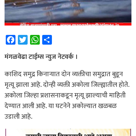
Fa
T
W
Sh
ce
wi
h
ar
b
tt
at
e
मंगळवेढा टाईम्स न्युज नेटवर्क ।
o
er
sA
काशिद समुद्र किनाऱ्यात दोन व्यक्तीचा समुद्रात बुडून
ok
p
मृत्यू झाला आहे. दोन्ही व्यक्ती अकोला जिल्ह्यातील होते.
p
अकोला जिल्हा प्रशासनाकडून मृत्यू झाल्याची माहिती
देण्यात आली आहे. या घटनेने अकोल्यात खळबळ
उडाली आहे.