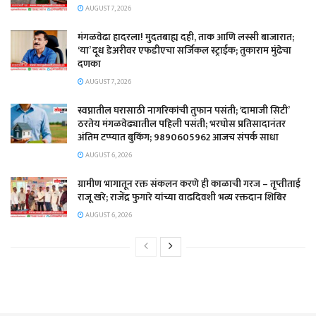
AUGUST 7, 2026
​मंगळवेढा हादरला! मुदतबाह्य दही, ताक आणि लस्सी बाजारात;
‘या’ दूध डेअरीवर एफडीएचा सर्जिकल स्ट्राईक; ​तुकाराम मुंढेचा
दणका
AUGUST 7, 2026
स्वप्नातील घरासाठी नागरिकांची तुफान पसंती; ‘दामाजी सिटी’
ठरतेय मंगळवेढ्यातील पहिली पसंती; भरघोस प्रतिसादानंतर
अंतिम टप्प्यात बुकिंग; 9890605962 आजच संपर्क साधा
AUGUST 6, 2026
ग्रामीण भागातून रक्त संकलन करणे ही काळाची गरज – तृप्तीताई
राजू खरे; राजेंद्र फुगारे यांच्या वाढदिवशी भव्य रक्तदान शिबिर
AUGUST 6, 2026