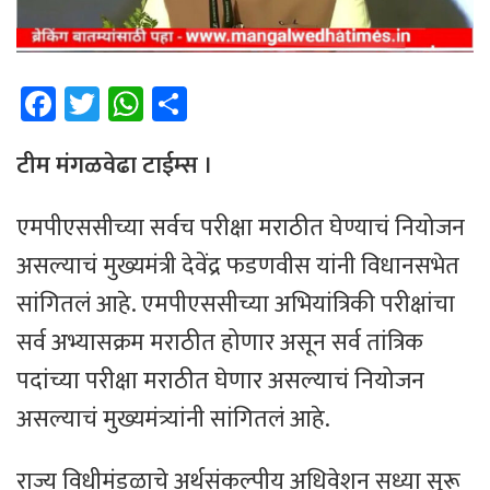
Fa
T
W
Sh
ce
wi
h
ar
b
tt
at
e
टीम मंगळवेढा टाईम्स ।
o
er
sA
एमपीएससीच्या सर्वच परीक्षा मराठीत घेण्याचं नियोजन
ok
p
असल्याचं मुख्यमंत्री देवेंद्र फडणवीस यांनी विधानसभेत
p
सांगितलं आहे. एमपीएससीच्या अभियांत्रिकी परीक्षांचा
सर्व अभ्यासक्रम मराठीत होणार असून सर्व तांत्रिक
पदांच्या परीक्षा मराठीत घेणार असल्याचं नियोजन
असल्याचं मुख्यमंत्र्यांनी सांगितलं आहे.
राज्य विधीमंडळाचे अर्थसंकल्पीय अधिवेशन सध्या सुरू