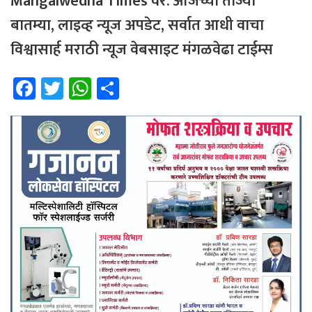
Mangalwedha Times
वर
.
आजच्या
ताज्या
बातम्या
,
लाइव्ह
न्यूज
अपडेट
,
सर्वात
आधी
वाचा
विश्वासार्ह
मराठी
न्यूज
वेबसाइट
मंगळवेढा
टाईम्स
Fa
T
W
Sh
ce
wi
h
ar
b
tt
at
e
o
er
sA
ok
p
p