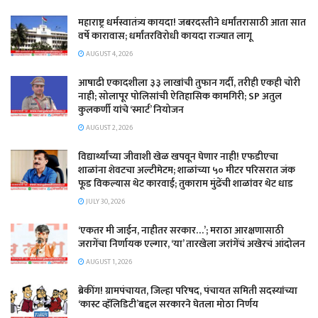
महाराष्ट्र धर्मस्वातंत्र्य कायदा! जबरदस्तीने धर्मांतरासाठी आता सात
वर्षे कारावास; धर्मांतरविरोधी कायदा राज्यात लागू
AUGUST 4, 2026
आषाढी एकादशीला ३३ लाखांची तुफान गर्दी, तरीही एकही चोरी
नाही; सोलापूर पोलिसांची ऐतिहासिक कामगिरी; SP अतुल
कुलकर्णी यांचे ‘स्मार्ट’ नियोजन
AUGUST 2, 2026
विद्यार्थ्यांच्या जीवाशी खेळ खपवून घेणार नाही! एफडीएचा
शाळांना शेवटचा अल्टीमेटम; शाळांच्या ५० मीटर परिसरात जंक
फूड विकल्यास थेट कारवाई; तुकाराम मुंढेंची शाळांवर थेट धाड
JULY 30, 2026
‘एकतर मी जाईन, नाहीतर सरकार…’; मराठा आरक्षणासाठी
जरागेंचा निर्णायक एल्गार, ‘या’ तारखेला जरांगेंचं अखेरचं आंदोलन
AUGUST 1, 2026
ब्रेकींग! ग्रामपंचायत, जिल्हा परिषद, पंचायत समिती सदस्यांच्या
‘कास्ट व्हॅलिडिटी’बद्दल सरकारने घेतला मोठा निर्णय