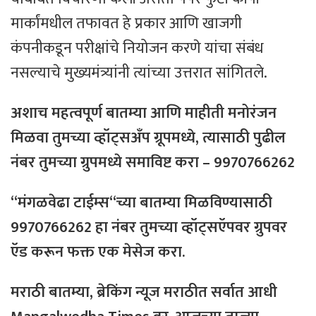
मार्कांमधील तफावत हे प्रकार आणि खाजगी
कंपनीकडून परीक्षांचे नियोजन करणे यांचा संबंध
नसल्याचे मुख्यमंत्र्यांनी त्यांच्या उत्तरात सांगितले.
अशाच
महत्वपूर्ण
बातम्या
आणि
माहीती
मनोरंजन
मिळवा
तुमच्या
व्हॉट्सअँप
ग्रूपमध्ये
,
त्यासाठी
पुढील
नंबर
तुमच्या
ग्रुपमध्ये
समाविष्ट
करा
– 9970766262
“
मंगळवेढा
टाईम्स
“
च्या
बातम्या
मिळविण्यासाठी
9970766262
हा
नंबर
तुमच्या
व्हॉट्सऍपवर
ग्रुपवर
ऍड
करून
फक्त
एक
मेसेज
करा
.
मराठी
बातम्या
,
ब्रेकिंग
न्यूज
मराठीत
सर्वात
आधी