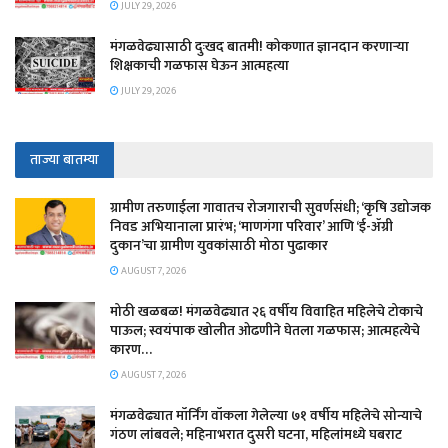
JULY 29, 2026
मंगळवेढ्यासाठी दुःखद बातमी! कोकणात ज्ञानदान करणाऱ्या
शिक्षकाची गळफास घेऊन आत्महत्या
JULY 29, 2026
ताज्या बातम्या
​ग्रामीण तरुणाईला गावातच रोजगाराची सुवर्णसंधी; ‘कृषि उद्योजक
निवड अभियानाला प्रारंभ; ‘माणगंगा परिवार’ आणि ‘ई-ॲग्री
दुकान’चा ग्रामीण युवकांसाठी मोठा पुढाकार
AUGUST 7, 2026
मोठी खळबळ! मंगळवेढ्यात २६ वर्षीय विवाहित महिलेचे टोकाचे
पाऊल; स्वयंपाक खोलीत ओढणीने घेतला गळफास; आत्महत्येचे
कारण…
AUGUST 7, 2026
मंगळवेढ्यात मॉर्निंग वॉकला गेलेल्या ७१ वर्षीय महिलेचे सोन्याचे
गंठण लांबवले; महिनाभरात दुसरी घटना, महिलांमध्ये घबराट