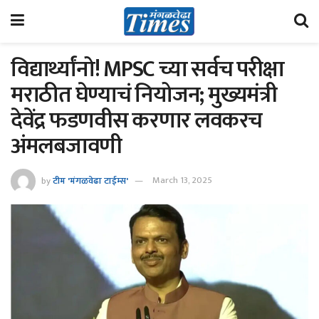
विद्यार्थ्यांनो! MPSC च्या सर्वच परीक्षा
मराठीत घेण्याचं नियोजन; मुख्यमंत्री
देवेंद्र फडणवीस करणार लवकरच
अंमलबजावणी
by
टीम 'मंगळवेढा टाईम्स'
March 13, 2025