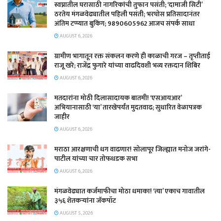
स्वप्नातील घरासाठी नागरिकांची तुफान पसंती; ‘दामाजी सिटी’
ठरतेय मंगळवेढ्यातील पहिली पसंती; भरघोस प्रतिसादानंतर
अंतिम टप्प्यात बुकिंग; 9890605962 आजच संपर्क साधा
AUGUST 6, 2026
ग्रामीण भागातून रक्त संकलन करणे ही काळाची गरज – तृप्तीताई
राजू खरे; राजेंद्र फुगारे यांच्या वाढदिवशी भव्य रक्तदान शिबिर
AUGUST 6, 2026
मतदारांना मोठी दिलासादायक बातमी! ‘एसआयआर’
अभियानासाठी ‘या’ तारखेपर्यंत मुदतवाढ; सुधारित वेळापत्रक
जाहीर
AUGUST 6, 2026
मराठा आरक्षणाची धग वाढणार! सोलापूर जिल्ह्यात मनोज जरांगे-
पाटील यांच्या चार तोफधडक सभा
AUGUST 6, 2026
मंगळवेढ्यात कर्जमाफीचा मोठा धमाका! ‘त्या’ एकाच गावातील
३५६ शेतकऱ्यांना जॅकपॉट
AUGUST 5, 2026