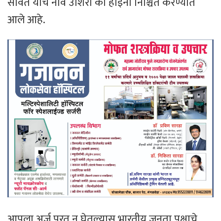
सावंत यांचे नाव उशिरा का होईना निश्चित करण्यात
आले आहे.
आपला अर्ज परत न घेतल्यास भारतीय जनता पक्षाचे