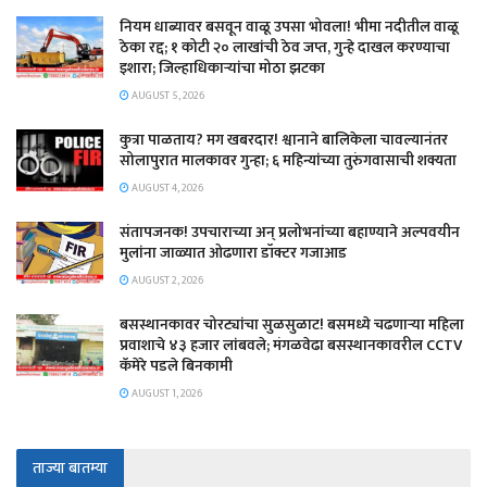
नियम धाब्यावर बसवून वाळू उपसा भोवला! भीमा नदीतील वाळू
ठेका रद्द; १ कोटी २० लाखांची ठेव जप्त, गुन्हे दाखल करण्याचा
इशारा; जिल्हाधिकाऱ्यांचा मोठा झटका
AUGUST 5, 2026
कुत्रा पाळताय? मग खबरदार! श्वानाने बालिकेला चावल्यानंतर
सोलापुरात मालकावर गुन्हा; ६ महिन्यांच्या तुरुंगवासाची शक्यता
AUGUST 4, 2026
संतापजनक! उपचाराच्या अन् प्रलोभनांच्या बहाण्याने अल्पवयीन
मुलांना जाळ्यात ओढणारा डॉक्टर गजाआड
AUGUST 2, 2026
बसस्थानकावर चोरट्यांचा सुळसुळाट! बसमध्ये चढणाऱ्या महिला
प्रवाशाचे ४३ हजार लांबवले; मंगळवेढा बसस्थानकावरील CCTV
कॅमेरे पडले बिनकामी
AUGUST 1, 2026
ताज्या बातम्या