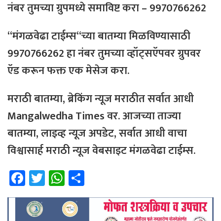
नंबर
तुमच्या
ग्रुपमध्ये
समाविष्ट
करा
– 9970766262
“
मंगळवेढा
टाईम्स
“
च्या
बातम्या
मिळविण्यासाठी
9970766262
हा
नंबर
तुमच्या
व्हॉट्सऍपवर
ग्रुपवर
ऍड
करून
फक्त
एक
मेसेज
करा
.
मराठी
बातम्या
,
ब्रेकिंग
न्यूज
मराठीत
सर्वात
आधी
Mangalwedha Times
वर
.
आजच्या
ताज्या
बातम्या
,
लाइव्ह
न्यूज
अपडेट
,
सर्वात
आधी
वाचा
विश्वासार्ह
मराठी
न्यूज
वेबसाइट
मंगळवेढा
टाईम्स
.
Fa
T
W
Sh
ce
wi
h
ar
b
tt
at
e