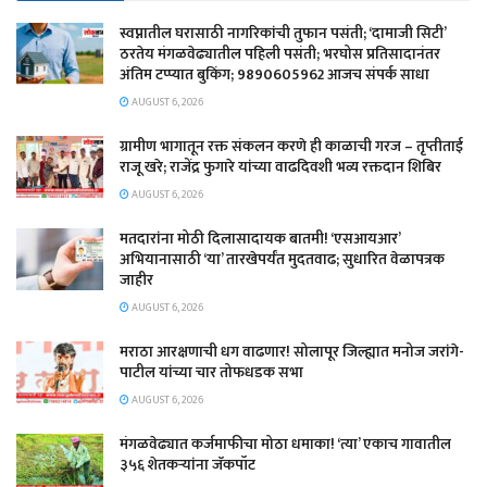
स्वप्नातील घरासाठी नागरिकांची तुफान पसंती; ‘दामाजी सिटी’
ठरतेय मंगळवेढ्यातील पहिली पसंती; भरघोस प्रतिसादानंतर
अंतिम टप्प्यात बुकिंग; 9890605962 आजच संपर्क साधा
AUGUST 6, 2026
ग्रामीण भागातून रक्त संकलन करणे ही काळाची गरज – तृप्तीताई
राजू खरे; राजेंद्र फुगारे यांच्या वाढदिवशी भव्य रक्तदान शिबिर
AUGUST 6, 2026
मतदारांना मोठी दिलासादायक बातमी! ‘एसआयआर’
अभियानासाठी ‘या’ तारखेपर्यंत मुदतवाढ; सुधारित वेळापत्रक
जाहीर
AUGUST 6, 2026
मराठा आरक्षणाची धग वाढणार! सोलापूर जिल्ह्यात मनोज जरांगे-
पाटील यांच्या चार तोफधडक सभा
AUGUST 6, 2026
मंगळवेढ्यात कर्जमाफीचा मोठा धमाका! ‘त्या’ एकाच गावातील
३५६ शेतकऱ्यांना जॅकपॉट