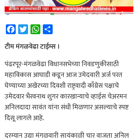
Fa
T
W
Sh
ce
wi
h
ar
b
tt
at
e
टीम मंगळवेढा टाईम्स ।
o
er
sA
पंढरपूर-मंगळवेढा विधानसभेच्या निवडणुकीसाठी
ok
p
महाविकास आघाडी कडून आज उमेदवारी अर्ज परत
p
घेण्याच्या अखेरच्या दिवशी राष्ट्रवादी काँग्रेस पक्षाचे
उमेदवार भैरवनाथ शुगर कारखान्याचे व्हाईस चेअरमन
अनिलदादा सावंत यांना संधी मिळणार असल्याचे स्पष्ट
दिसू लागले आहे.
दरम्यान उद्या मंगळवारी सायंकाळी चार वाजता अनिल