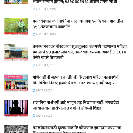
अंतिम टप्प्यात बुकिंग; 9890605962 आजच संपर्क साधा
AUGUST 6, 2026
मंगळवेढ्यात कर्जमाफीचा मोठा धमाका! ‘त्या’ एकाच गावातील
३५६ शेतकऱ्यांना जॅकपॉट
AUGUST 5, 2026
बसस्थानकावर चोरट्यांचा सुळसुळाट! बसमध्ये चढणाऱ्या महिला
प्रवाशाचे ४३ हजार लांबवले; मंगळवेढा बसस्थानकावरील CCTV
कॅमेरे पडले बिनकामी
AUGUST 1, 2026
गोणेवाडीची सहकार क्रांती! श्री सिद्धनाथ महिला पतसंस्थेची
बिनविरोध निवड; हजारे चेअरमन तर उपाध्यक्षपदी चव्हाण
JULY 31, 2026
राजकीय पार्श्वभूमी आहे म्हणून सूट मिळणार नाही! मंगळवेढा
न्यायालयात आरोपीला ३ वर्षांची ठोकली शिक्षा
JULY 31, 2026
मंगळवेढ्यासाठी दुःखद बातमी! कोकणात ज्ञानदान करणाऱ्या