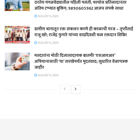
ठरतेय मंगळवेढ्यातील पहिली पसंती; भरघोस प्रतिसादानंतर
अंतिम टप्प्यात बुकिंग; 9890605962 आजच संपर्क साधा
AUGUST 6, 2026
ग्रामीण भागातून रक्त संकलन करणे ही काळाची गरज – तृप्तीताई
राजू खरे; राजेंद्र फुगारे यांच्या वाढदिवशी भव्य रक्तदान शिबिर
AUGUST 6, 2026
मतदारांना मोठी दिलासादायक बातमी! ‘एसआयआर’
अभियानासाठी ‘या’ तारखेपर्यंत मुदतवाढ; सुधारित वेळापत्रक
जाहीर
AUGUST 6, 2026