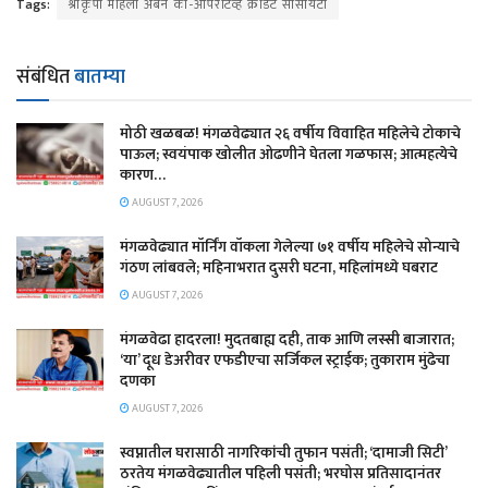
Tags:
श्रीकृपा महिला अर्बन को-ऑपरेटिव्ह क्रेडिट सोसायटी
संबंधित
बातम्या
मोठी खळबळ! मंगळवेढ्यात २६ वर्षीय विवाहित महिलेचे टोकाचे
पाऊल; स्वयंपाक खोलीत ओढणीने घेतला गळफास; आत्महत्येचे
कारण…
AUGUST 7, 2026
मंगळवेढ्यात मॉर्निंग वॉकला गेलेल्या ७१ वर्षीय महिलेचे सोन्याचे
गंठण लांबवले; महिनाभरात दुसरी घटना, महिलांमध्ये घबराट
AUGUST 7, 2026
​मंगळवेढा हादरला! मुदतबाह्य दही, ताक आणि लस्सी बाजारात;
‘या’ दूध डेअरीवर एफडीएचा सर्जिकल स्ट्राईक; ​तुकाराम मुंढेचा
दणका
AUGUST 7, 2026
स्वप्नातील घरासाठी नागरिकांची तुफान पसंती; ‘दामाजी सिटी’
ठरतेय मंगळवेढ्यातील पहिली पसंती; भरघोस प्रतिसादानंतर