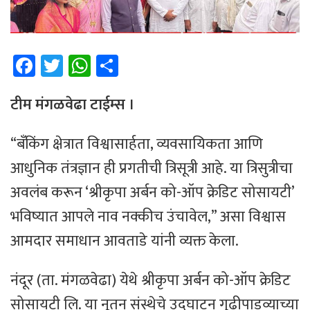
Fa
T
W
Sh
ce
wi
h
ar
b
tt
at
e
टीम
​
मंगळवेढा
टाईम्स
।
o
er
sA
“बँकिंग क्षेत्रात विश्वासार्हता, व्यवसायिकता आणि
ok
p
आधुनिक तंत्रज्ञान ही प्रगतीची त्रिसूत्री आहे. या त्रिसुत्रीचा
p
अवलंब करून ‘श्रीकृपा अर्बन को-ऑप क्रेडिट सोसायटी’
भविष्यात आपले नाव नक्कीच उंचावेल,” असा विश्वास
आमदार समाधान आवताडे यांनी व्यक्त केला.
​नंदूर (ता. मंगळवेढा) येथे श्रीकृपा अर्बन को-ऑप क्रेडिट
सोसायटी लि. या नूतन संस्थेचे उद्घाटन गुढीपाडव्याच्या