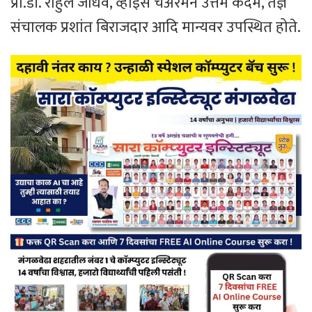
प्रा.डॉ. राहुल जाधव, व्हाईस चेअरमन उत्तम कदम, तज्ञ
संचालक प्रशांत बिराजदार आदि मान्यवर उपस्थित होते.