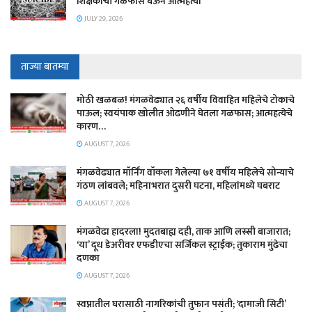
शिक्षकाची गळफास घेऊन आत्महत्या
JULY 29, 2026
ताज्या बातम्या
मोठी खळबळ! मंगळवेढ्यात २६ वर्षीय विवाहित महिलेचे टोकाचे
पाऊल; स्वयंपाक खोलीत ओढणीने घेतला गळफास; आत्महत्येचे
कारण…
AUGUST 7, 2026
मंगळवेढ्यात मॉर्निंग वॉकला गेलेल्या ७१ वर्षीय महिलेचे सोन्याचे
गंठण लांबवले; महिनाभरात दुसरी घटना, महिलांमध्ये घबराट
AUGUST 7, 2026
​मंगळवेढा हादरला! मुदतबाह्य दही, ताक आणि लस्सी बाजारात;
‘या’ दूध डेअरीवर एफडीएचा सर्जिकल स्ट्राईक; ​तुकाराम मुंढेचा
दणका
AUGUST 7, 2026
स्वप्नातील घरासाठी नागरिकांची तुफान पसंती; ‘दामाजी सिटी’