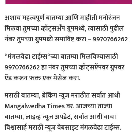
अशाच
महत्वपूर्ण
बातम्या
आणि
माहीती
मनोरंजन
मिळवा
तुमच्या
व्हॉट्सअँप
ग्रूपमध्ये
,
त्यासाठी
पुढील
नंबर
तुमच्या
ग्रुपमध्ये
समाविष्ट
करा
– 9970766262
“
मंगळवेढा
टाईम्स
“
च्या
बातम्या
मिळविण्यासाठी
9970766262
हा
नंबर
तुमच्या
व्हॉट्सऍपवर
ग्रुपवर
ऍड
करून
फक्त
एक
मेसेज
करा
.
मराठी
बातम्या
,
ब्रेकिंग
न्यूज
मराठीत
सर्वात
आधी
Mangalwedha Times
वर
.
आजच्या
ताज्या
बातम्या
,
लाइव्ह
न्यूज
अपडेट
,
सर्वात
आधी
वाचा
विश्वासार्ह
मराठी
न्यूज
वेबसाइट
मंगळवेढा
टाईम्स
.