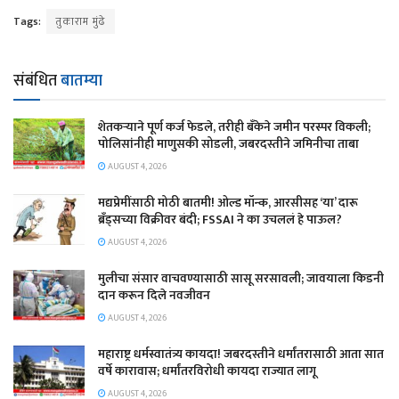
Tags:
तुकाराम मुंढे
संबंधित
बातम्या
शेतकऱ्याने पूर्ण कर्ज फेडले, तरीही बँकेने जमीन परस्पर विकली;
पोलिसांनीही माणुसकी सोडली, जबरदस्तीने जमिनीचा ताबा
AUGUST 4, 2026
मद्यप्रेमींसाठी मोठी बातमी! ओल्ड मॉन्क, आरसीसह ‘या’ दारू
ब्रँड्सच्या विक्रीवर बंदी; FSSAI ने का उचललं हे पाऊल?
AUGUST 4, 2026
मुलीचा संसार वाचवण्यासाठी सासू सरसावली; जावयाला किडनी
दान करून दिले नवजीवन
AUGUST 4, 2026
महाराष्ट्र धर्मस्वातंत्र्य कायदा! जबरदस्तीने धर्मांतरासाठी आता सात
वर्षे कारावास; धर्मांतरविरोधी कायदा राज्यात लागू
AUGUST 4, 2026