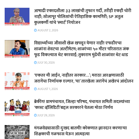
आषाढी एकादशीला ३३ लाखांची तुफान गर्दी, तरीही एकही चोरी
नाही; सोलापूर पोलिसांची ऐतिहासिक कामगिरी; SP अतुल
कुलकर्णी यांचे ‘स्मार्ट’ नियोजन
AUGUST 2, 2026
विद्यार्थ्यांच्या जीवाशी खेळ खपवून घेणार नाही! एफडीएचा
शाळांना शेवटचा अल्टीमेटम; शाळांच्या ५० मीटर परिसरात जंक
फूड विकल्यास थेट कारवाई; तुकाराम मुंढेंची शाळांवर थेट धाड
JULY 30, 2026
‘एकतर मी जाईन, नाहीतर सरकार…’; मराठा आरक्षणासाठी
जरागेंचा निर्णायक एल्गार, ‘या’ तारखेला जरांगेंचं अखेरचं आंदोलन
AUGUST 1, 2026
ब्रेकींग! ग्रामपंचायत, जिल्हा परिषद, पंचायत समिती सदस्यांच्या
‘कास्ट व्हॅलिडिटी’बद्दल सरकारने घेतला मोठा निर्णय
JULY 29, 2026
मंगळवेढ्यासाठी दुःखद बातमी! कोकणात ज्ञानदान करणाऱ्या
शिक्षकाची गळफास घेऊन आत्महत्या