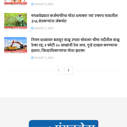
AUGUST 6, 2026
मंगळवेढ्यात कर्जमाफीचा मोठा धमाका! ‘त्या’ एकाच गावातील
३५६ शेतकऱ्यांना जॅकपॉट
AUGUST 5, 2026
नियम धाब्यावर बसवून वाळू उपसा भोवला! भीमा नदीतील वाळू
ठेका रद्द; १ कोटी २० लाखांची ठेव जप्त, गुन्हे दाखल करण्याचा
इशारा; जिल्हाधिकाऱ्यांचा मोठा झटका
AUGUST 5, 2026