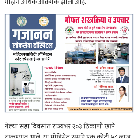
मोहीम अधिक आक्रमक झाली आहे.
गेल्या सहा दिवसांत राज्यभर २०३ ठिकाणी छापे
टाकण्यात आले. या मोहिमेत सुमारे एक कोटी ५८ लाख