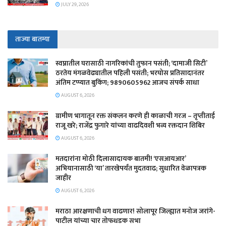
JULY 29, 2026
ताज्या बातम्या
स्वप्नातील घरासाठी नागरिकांची तुफान पसंती; ‘दामाजी सिटी’
ठरतेय मंगळवेढ्यातील पहिली पसंती; भरघोस प्रतिसादानंतर
अंतिम टप्प्यात बुकिंग; 9890605962 आजच संपर्क साधा
AUGUST 6, 2026
ग्रामीण भागातून रक्त संकलन करणे ही काळाची गरज – तृप्तीताई
राजू खरे; राजेंद्र फुगारे यांच्या वाढदिवशी भव्य रक्तदान शिबिर
AUGUST 6, 2026
मतदारांना मोठी दिलासादायक बातमी! ‘एसआयआर’
अभियानासाठी ‘या’ तारखेपर्यंत मुदतवाढ; सुधारित वेळापत्रक
जाहीर
AUGUST 6, 2026
मराठा आरक्षणाची धग वाढणार! सोलापूर जिल्ह्यात मनोज जरांगे-
पाटील यांच्या चार तोफधडक सभा