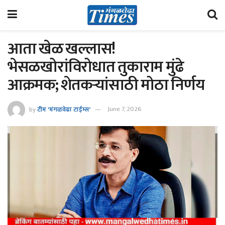
आता खेळ खल्लास!
भेसळखोरांविरोधात तुकाराम मुंढे
आक्रमक; शेतकऱ्यांसाठी मोठा निर्णय
by
टीम 'मंगळवेढा टाईम्स'
June 7, 2026