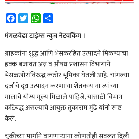
Fa
T
W
Sh
ce
wi
h
ar
b
tt
at
e
मंगळवेढा टाईम्स न्युज नेटवर्किंग ।
o
er
sA
ग्राहकांना शुद्ध आणि भेसळरहित उत्पादने मिळण्याचा
ok
p
हक्क बजावत अन्न व औषध प्रशासन विभागाने
p
भेसळखोरांविरुद्ध कठोर भूमिका घेतली आहे. चांगल्या
दर्जाचे दूध उत्पादन करणाऱ्या शेतकऱ्यांना त्यांच्या
मालाचे योग्य मूल्य मिळाले पाहिजे, यासाठी विभाग
कटिबद्ध असल्याचे आयुक्त तुकाराम मुंढे यांनी स्पष्ट
केले.
चुकीच्या मार्गाने वागणाऱ्यांना कोणतीही सवलत दिली