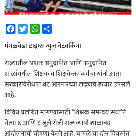
Fa
T
W
Sh
ce
wi
h
ar
b
tt
at
e
मंगळवेढा टाइम्स न्युज नेटवर्किंग।
o
er
sA
राज्यातील अंशतः अनुदानित आणि अनुदानित
ok
p
शाळांमधील शिक्षक व शिक्षकेत्तर कर्मचाऱ्यांनी आता
p
सरकारविरोधात थेट आरपारच्या लढ्याचे हत्यार उपसले
आहे.
विविध प्रलंबित मागण्यांसाठी ‘शिक्षक समन्वय संघा’ने
येत्या ७ आणि ८ जुलै रोजी राज्यव्यापी शाळाबंद
आंदोलनाची घोषणा केली आहे. यामुळे या दोन दिवसांत