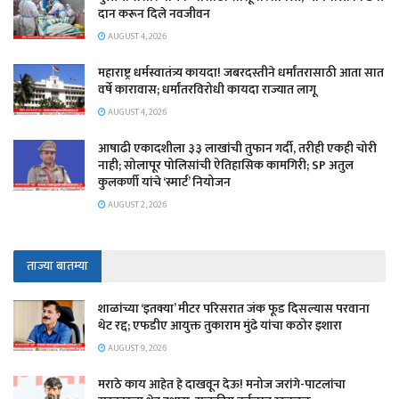
दान करून दिले नवजीवन
AUGUST 4, 2026
महाराष्ट्र धर्मस्वातंत्र्य कायदा! जबरदस्तीने धर्मांतरासाठी आता सात
वर्षे कारावास; धर्मांतरविरोधी कायदा राज्यात लागू
AUGUST 4, 2026
आषाढी एकादशीला ३३ लाखांची तुफान गर्दी, तरीही एकही चोरी
नाही; सोलापूर पोलिसांची ऐतिहासिक कामगिरी; SP अतुल
कुलकर्णी यांचे ‘स्मार्ट’ नियोजन
AUGUST 2, 2026
ताज्या बातम्या
शाळांच्या ‘इतक्या’ मीटर परिसरात जंक फूड दिसल्यास परवाना
थेट रद्द; एफडीए आयुक्त तुकाराम मुंढे यांचा कठोर इशारा
AUGUST 9, 2026
मराठे काय आहेत हे दाखवून देऊ! मनोज जरांगे-पाटलांचा