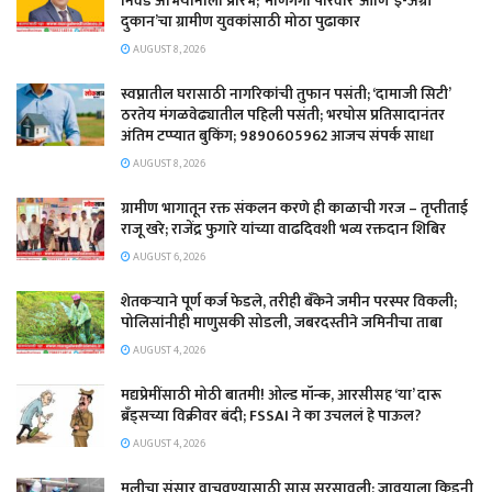
निवड अभियानाला प्रारंभ; ‘माणगंगा परिवार’ आणि ‘ई-ॲग्री
दुकान’चा ग्रामीण युवकांसाठी मोठा पुढाकार
AUGUST 8, 2026
स्वप्नातील घरासाठी नागरिकांची तुफान पसंती; ‘दामाजी सिटी’
ठरतेय मंगळवेढ्यातील पहिली पसंती; भरघोस प्रतिसादानंतर
अंतिम टप्प्यात बुकिंग; 9890605962 आजच संपर्क साधा
AUGUST 8, 2026
ग्रामीण भागातून रक्त संकलन करणे ही काळाची गरज – तृप्तीताई
राजू खरे; राजेंद्र फुगारे यांच्या वाढदिवशी भव्य रक्तदान शिबिर
AUGUST 6, 2026
शेतकऱ्याने पूर्ण कर्ज फेडले, तरीही बँकेने जमीन परस्पर विकली;
पोलिसांनीही माणुसकी सोडली, जबरदस्तीने जमिनीचा ताबा
AUGUST 4, 2026
मद्यप्रेमींसाठी मोठी बातमी! ओल्ड मॉन्क, आरसीसह ‘या’ दारू
ब्रँड्सच्या विक्रीवर बंदी; FSSAI ने का उचललं हे पाऊल?
AUGUST 4, 2026
मुलीचा संसार वाचवण्यासाठी सासू सरसावली; जावयाला किडनी