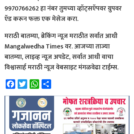
9970766262 हा नंबर तुमच्या व्हॉट्सऍपवर ग्रुपवर
ऍड करून फक्त एक मेसेज करा.
मराठी बातम्या, ब्रेकिंग न्यूज मराठीत सर्वात आधी
Mangalwedha Times वर. आजच्या ताज्या
बातम्या, लाइव्ह न्यूज अपडेट, सर्वात आधी वाचा
विश्वासार्ह मराठी न्यूज वेबसाइट मंगळवेढा टाईम्स.
Fa
T
W
Sh
ce
wi
h
ar
b
tt
at
e
o
er
sA
ok
p
p