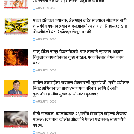
सरकारला थेट इशारा; राजकीय वर्तुळात खळबळ
AUGUST 9, 2026
माझा इतिहास भयानक, जेलमधून बाहेर आल्यावर सोडणार नाही;
शासकीय कामादरम्यान बीएलओंसमोरच ताणली रिव्हॉल्व्हर; SIR
नोंदणीवेळी थेट रिव्हॉल्व्हर रोखून धमकी
AUGUST 8, 2026
चालू हॉटेल मागून येऊन पेटवले, एक लाखाचे नुकसान; अज्ञात
विकृतावर मंगळवेढ्यात गुन्हा दाखल; मंगळवेढ्यात नेमकं काय
घडलं
AUGUST 8, 2026
​ग्रामीण तरुणाईला गावातच रोजगाराची सुवर्णसंधी; ‘कृषि उद्योजक
निवड अभियानाला प्रारंभ; ‘माणगंगा परिवार’ आणि ‘ई-ॲग्री
दुकान’चा ग्रामीण युवकांसाठी मोठा पुढाकार
AUGUST 8, 2026
मोठी खळबळ! मंगळवेढ्यात २६ वर्षीय विवाहित महिलेचे टोकाचे
पाऊल; स्वयंपाक खोलीत ओढणीने घेतला गळफास; आत्महत्येचे
कारण…
AUGUST 8, 2026