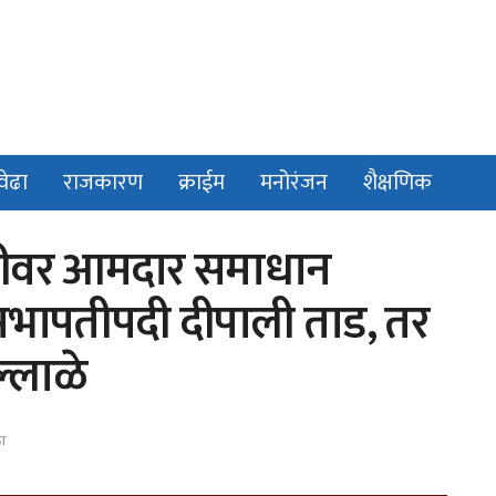
वेढा
राजकारण
क्राईम
मनोरंजन
शैक्षणिक
तीवर आमदार समाधान
 सभापतीपदी दीपाली ताड, तर
्लाळे
ढा