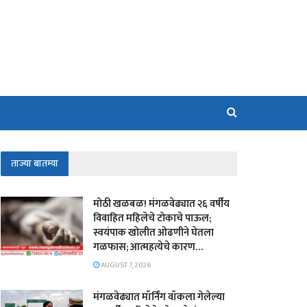
ताज्या बातम्या
मोठी खळबळ! मंगळवेढ्यात २६ वर्षीय
विवाहित महिलेचे टोकाचे पाऊल;
स्वयंपाक खोलीत ओढणीने घेतला
गळफास; आत्महत्येचे कारण…
AUGUST 7, 2026
मंगळवेढ्यात मॉर्निंग वॉकला गेलेल्या