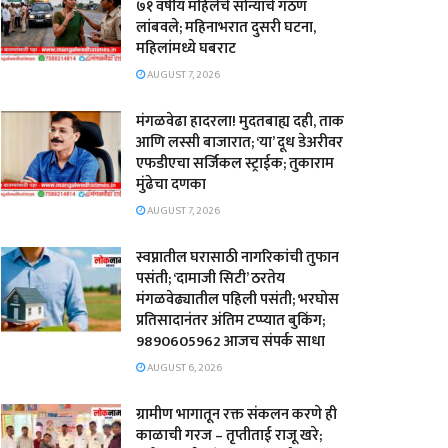
७१ वर्षीय महिलेचे सोन्याचे गंठण
लांबवले; महिनाभरात दुसरी घटना,
महिलांमध्ये घबराट
AUGUST 7, 2026
​मंगळवेढा हादरला! मुदतबाह्य दही, ताक
आणि लस्सी बाजारात; ‘या’ दूध डेअरीवर
एफडीएचा सर्जिकल स्ट्राईक; ​तुकाराम
मुंढेचा दणका
AUGUST 7, 2026
स्वप्नातील घरासाठी नागरिकांची तुफान
पसंती; ‘दामाजी सिटी’ ठरतेय
मंगळवेढ्यातील पहिली पसंती; भरघोस
प्रतिसादानंतर अंतिम टप्प्यात बुकिंग;
9890605962 आजच संपर्क साधा
AUGUST 6, 2026
ग्रामीण भागातून रक्त संकलन करणे ही
काळाची गरज – तृप्तीताई राजू खरे;