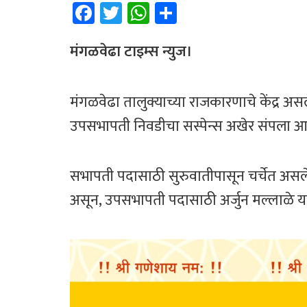
Fa
T
W
Sh
ce
wi
h
ar
b
tt
at
e
मंगळवेढा टाइम्स न्युज।
o
er
sA
ok
p
​मंगळवेढा तालुक्याच्या राजकारणाचे केंद्र
p
उपसभापती निवडीचा सस्पेन्स अखेर संपला आ
सभापती पदासाठी सुरुवातीपासून चर्चेत असलेल
असून, उपसभापती पदासाठी अर्जुन मल्लाळे य