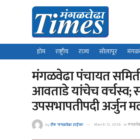
होम
राष्ट्रीय
राज्य
सोलापूर
मंगळ
मंगळवेढा पंचायत समि
आवताडे यांचेच वर्चस्व;
उपसभापतीपदी अर्जुन मल
by
टीम 'मंगळवेढा टाईम्स'
March 12, 2026
in
मंगळवे