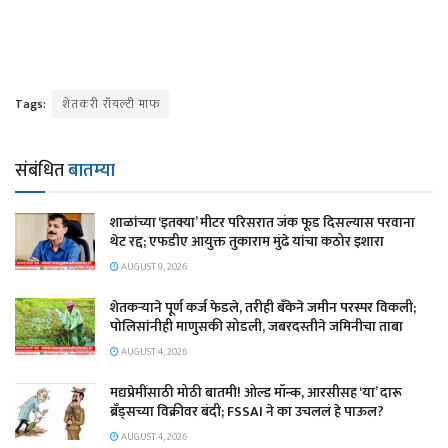
Tags:
शेतकरी रॉयल्टी माफ
संबंधित
बातम्या
शाळांच्या ‘इतक्या’ मीटर परिसरात जंक फूड दिसल्यास परवाना
थेट रद्द; एफडीए आयुक्त तुकाराम मुंढे यांचा कठोर इशारा
AUGUST 9, 2026
शेतकऱ्याने पूर्ण कर्ज फेडले, तरीही बँकेने जमीन परस्पर विकली;
पोलिसांनीही माणुसकी सोडली, जबरदस्तीने जमिनीचा ताबा
AUGUST 4, 2026
मद्यप्रेमींसाठी मोठी बातमी! ओल्ड मॉन्क, आरसीसह ‘या’ दारू
ब्रँड्सच्या विक्रीवर बंदी; FSSAI ने का उचललं हे पाऊल?
AUGUST 4, 2026