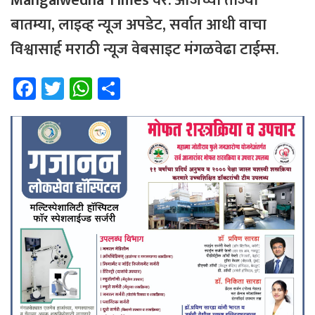
Mangalwedha Times
वर
. आजच्या ताज्या
बातम्या, लाइव्ह न्यूज अपडेट, सर्वात आधी वाचा
विश्वासार्ह मराठी न्यूज वेबसाइट मंगळवेढा टाईम्स.
Fa
T
W
Sh
ce
wi
h
ar
b
tt
at
e
o
er
sA
ok
p
p