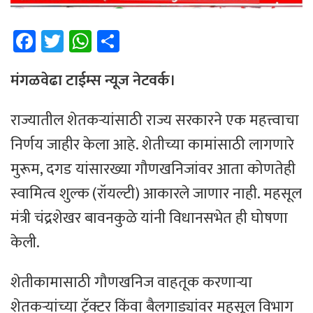
Fa
T
W
Sh
ce
wi
h
ar
b
tt
at
e
मंगळवेढा टाईम्स न्यूज नेटवर्क।
o
er
sA
राज्यातील शेतकऱ्यांसाठी राज्य सरकारने एक महत्त्वाचा
ok
p
निर्णय जाहीर केला आहे. शेतीच्या कामांसाठी लागणारे
p
मुरूम, दगड यांसारख्या गौणखनिजांवर आता कोणतेही
स्वामित्व शुल्क (रॉयल्टी) आकारले जाणार नाही. महसूल
मंत्री चंद्रशेखर बावनकुळे यांनी विधानसभेत ही घोषणा
केली.
शेतीकामासाठी गौणखनिज वाहतूक करणाऱ्या
शेतकऱ्यांच्या ट्रॅक्टर किंवा बैलगाड्यांवर महसूल विभाग