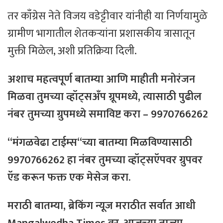
तर काँग्रेस नेते विजय वडेट्टीवार यांनीही या निर्णयामुळे
ग्रामीण भागातील शेतकऱ्यांना प्रशासकीय त्रासातून
मुक्ती मिळेल, अशी प्रतिक्रिया दिली.
अशाच
महत्वपूर्ण
बातम्या
आणि
माहीती
मनोरंजन
मिळवा
तुमच्या
व्हॉट्सअँप
ग्रूपमध्ये
,
त्यासाठी
पुढील
नंबर
तुमच्या
ग्रुपमध्ये
समाविष्ट
करा
– 9970766262
“
मंगळवेढा
टाईम्स
“
च्या
बातम्या
मिळविण्यासाठी
9970766262
हा
नंबर
तुमच्या
व्हॉट्सऍपवर
ग्रुपवर
ऍड
करून
फक्त
एक
मेसेज
करा
.
मराठी
बातम्या
,
ब्रेकिंग
न्यूज
मराठीत
सर्वात
आधी