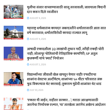
मुलीचा संसार वाचवण्यासाठी सासू सरसावली; जावयाला किडनी
दान करून दिले नवजीवन
AUGUST 4, 2026
महाराष्ट्र धर्मस्वातंत्र्य कायदा! जबरदस्तीने धर्मांतरासाठी आता सात
वर्षे कारावास; धर्मांतरविरोधी कायदा राज्यात लागू
AUGUST 4, 2026
आषाढी एकादशीला ३३ लाखांची तुफान गर्दी, तरीही एकही चोरी
नाही; सोलापूर पोलिसांची ऐतिहासिक कामगिरी; SP अतुल
कुलकर्णी यांचे ‘स्मार्ट’ नियोजन
AUGUST 2, 2026
विद्यार्थ्यांच्या जीवाशी खेळ खपवून घेणार नाही! एफडीएचा
शाळांना शेवटचा अल्टीमेटम; शाळांच्या ५० मीटर परिसरात जंक
फूड विकल्यास थेट कारवाई; तुकाराम मुंढेंची शाळांवर थेट धाड
JULY 30, 2026
‘एकतर मी जाईन, नाहीतर सरकार…’; मराठा आरक्षणासाठी
जरागेंचा निर्णायक एल्गार, ‘या’ तारखेला जरांगेंचं अखेरचं आंदोलन