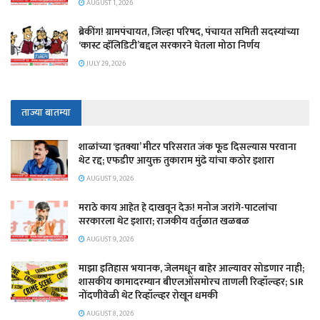
AUGUST 1, 2026
ब्रेकींग! ग्रामपंचायत, जिल्हा परिषद, पंचायत समिती सदस्यांच्या
‘कास्ट व्हॅलिडिटी’बद्दल सरकारने घेतला मोठा निर्णय
JULY 29, 2026
ताज्या बातम्या
शाळांच्या ‘इतक्या’ मीटर परिसरात जंक फूड दिसल्यास परवाना
थेट रद्द; एफडीए आयुक्त तुकाराम मुंढे यांचा कठोर इशारा
AUGUST 9, 2026
मराठे काय आहेत हे दाखवून देऊ! मनोज जरांगे-पाटलांचा
सरकारला थेट इशारा; राजकीय वर्तुळात खळबळ
AUGUST 9, 2026
माझा इतिहास भयानक, जेलमधून बाहेर आल्यावर सोडणार नाही;
शासकीय कामादरम्यान बीएलओंसमोरच ताणली रिव्हॉल्व्हर; SIR
नोंदणीवेळी थेट रिव्हॉल्व्हर रोखून धमकी
AUGUST 8, 2026