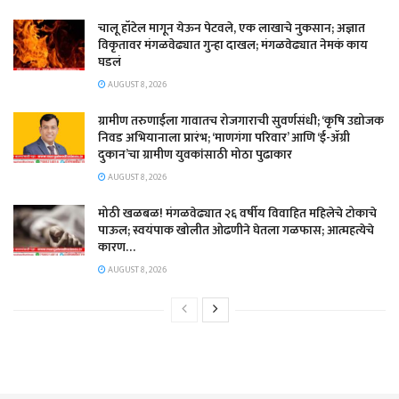
चालू हॉटेल मागून येऊन पेटवले, एक लाखाचे नुकसान; अज्ञात
विकृतावर मंगळवेढ्यात गुन्हा दाखल; मंगळवेढ्यात नेमकं काय
घडलं
AUGUST 8, 2026
​ग्रामीण तरुणाईला गावातच रोजगाराची सुवर्णसंधी; ‘कृषि उद्योजक
निवड अभियानाला प्रारंभ; ‘माणगंगा परिवार’ आणि ‘ई-ॲग्री
दुकान’चा ग्रामीण युवकांसाठी मोठा पुढाकार
AUGUST 8, 2026
मोठी खळबळ! मंगळवेढ्यात २६ वर्षीय विवाहित महिलेचे टोकाचे
पाऊल; स्वयंपाक खोलीत ओढणीने घेतला गळफास; आत्महत्येचे
कारण…
AUGUST 8, 2026