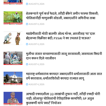
AUGUST 9, 2026
शेतकऱ्याने पूर्ण कर्ज फेडले, तरीही बँकेने जमीन परस्पर विकली;
पोलिसांनीही माणुसकी सोडली, जबरदस्तीने जमिनीचा ताबा
AUGUST 4, 2026
मद्यप्रेमींसाठी मोठी बातमी! ओल्ड मॉन्क, आरसीसह ‘या’ दारू
ब्रँड्सच्या विक्रीवर बंदी; FSSAI ने का उचललं हे पाऊल?
AUGUST 4, 2026
मुलीचा संसार वाचवण्यासाठी सासू सरसावली; जावयाला किडनी
दान करून दिले नवजीवन
AUGUST 4, 2026
महाराष्ट्र धर्मस्वातंत्र्य कायदा! जबरदस्तीने धर्मांतरासाठी आता सात
वर्षे कारावास; धर्मांतरविरोधी कायदा राज्यात लागू
AUGUST 4, 2026
आषाढी एकादशीला ३३ लाखांची तुफान गर्दी, तरीही एकही चोरी
नाही; सोलापूर पोलिसांची ऐतिहासिक कामगिरी; SP अतुल
कुलकर्णी यांचे ‘स्मार्ट’ नियोजन