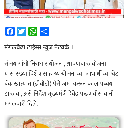
Fa
T
W
Sh
ce
wi
h
ar
b
tt
at
e
मंगळवेढा टाईम्स न्युज नेटवर्क ।
o
er
sA
संजय गांधी निराधार योजना, श्रावणबाळ योजना
ok
p
यांसारख्या विशेष साहाय्य योजनांच्या लाभार्थीच्या थेट
p
बँक खात्यात (डीबीटी) पैसे जमा करून कालापव्यय
टाळावा, असे निर्देश मुख्यमंत्री देवेंद्र फडणवीस यांनी
मंगळवारी दिले.