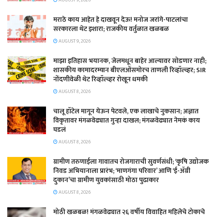
मराठे काय आहेत हे दाखवून देऊ! मनोज जरांगे-पाटलांचा
सरकारला थेट इशारा; राजकीय वर्तुळात खळबळ
AUGUST 9, 2026
माझा इतिहास भयानक, जेलमधून बाहेर आल्यावर सोडणार नाही;
शासकीय कामादरम्यान बीएलओंसमोरच ताणली रिव्हॉल्व्हर; SIR
नोंदणीवेळी थेट रिव्हॉल्व्हर रोखून धमकी
AUGUST 8, 2026
चालू हॉटेल मागून येऊन पेटवले, एक लाखाचे नुकसान; अज्ञात
विकृतावर मंगळवेढ्यात गुन्हा दाखल; मंगळवेढ्यात नेमकं काय
घडलं
AUGUST 8, 2026
​ग्रामीण तरुणाईला गावातच रोजगाराची सुवर्णसंधी; ‘कृषि उद्योजक
निवड अभियानाला प्रारंभ; ‘माणगंगा परिवार’ आणि ‘ई-ॲग्री
दुकान’चा ग्रामीण युवकांसाठी मोठा पुढाकार
AUGUST 8, 2026
मोठी खळबळ! मंगळवेढ्यात २६ वर्षीय विवाहित महिलेचे टोकाचे