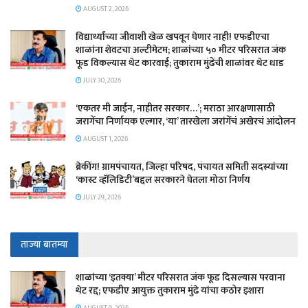
AUGUST 2, 2026
विद्यार्थ्यांच्या जीवाशी खेळ खपवून घेणार नाही! एफडीएचा
शाळांना शेवटचा अल्टीमेटम; शाळांच्या ५० मीटर परिसरात जंक
फूड विकल्यास थेट कारवाई; तुकाराम मुंढेंची शाळांवर थेट धाड
JULY 30, 2026
‘एकतर मी जाईन, नाहीतर सरकार…’; मराठा आरक्षणासाठी
जरागेंचा निर्णायक एल्गार, ‘या’ तारखेला जरांगेंचं अखेरचं आंदोलन
AUGUST 1, 2026
ब्रेकींग! ग्रामपंचायत, जिल्हा परिषद, पंचायत समिती सदस्यांच्या
‘कास्ट व्हॅलिडिटी’बद्दल सरकारने घेतला मोठा निर्णय
JULY 29, 2026
ताज्या बातम्या
शाळांच्या ‘इतक्या’ मीटर परिसरात जंक फूड दिसल्यास परवाना
थेट रद्द; एफडीए आयुक्त तुकाराम मुंढे यांचा कठोर इशारा
AUGUST 9, 2026