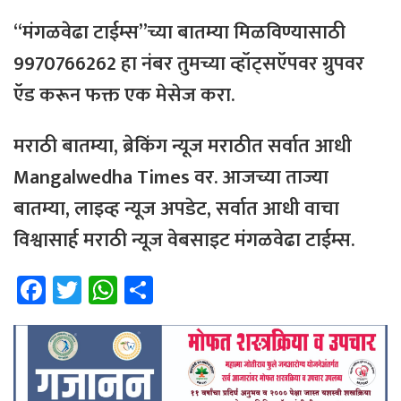
“मंगळवेढा टाईम्स”च्या बातम्या मिळविण्यासाठी
9970766262 हा नंबर तुमच्या व्हॉट्सऍपवर ग्रुपवर
ऍड करून फक्त एक मेसेज करा.
मराठी बातम्या, ब्रेकिंग न्यूज मराठीत सर्वात आधी
Mangalwedha Times वर. आजच्या ताज्या
बातम्या, लाइव्ह न्यूज अपडेट, सर्वात आधी वाचा
विश्वासार्ह मराठी न्यूज वेबसाइट मंगळवेढा टाईम्स.
Fa
T
W
Sh
ce
wi
h
ar
b
tt
at
e
o
er
sA