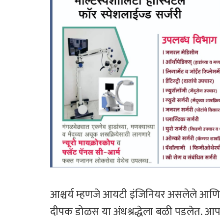
आश्चर्य म्हणजे आयटी इंजिनियर असलेले आणि बा
दीपक डोळस या अंधश्रद्धेला बळी पडलेत. आपल