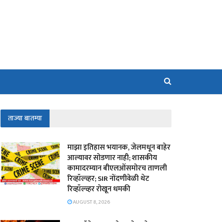
ताज्या बातम्या
माझा इतिहास भयानक, जेलमधून बाहेर
आल्यावर सोडणार नाही; शासकीय
कामादरम्यान बीएलओंसमोरच ताणली
रिव्हॉल्व्हर; SIR नोंदणीवेळी थेट
रिव्हॉल्व्हर रोखून धमकी
AUGUST 8, 2026