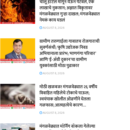
चालू हॉटेल मागून येऊन पेटवले, एक
लाखाचे नुकसान; अज्ञात विकृतावर
मंगळवेढ्यात गुन्हा दाखल; मंगळवेढ्यात
नेमकं काय घडलं
AUGUST 8, 2026
​ग्रामीण तरुणाईला गावातच रोजगाराची
सुवर्णसंधी; ‘कृषि उद्योजक निवड
अभियानाला प्रारंभ; ‘माणगंगा परिवार’
आणि ‘ई-ॲग्री दुकान’चा ग्रामीण
युवकांसाठी मोठा पुढाकार
AUGUST 8, 2026
मोठी खळबळ! मंगळवेढ्यात २६ वर्षीय
विवाहित महिलेचे टोकाचे पाऊल;
स्वयंपाक खोलीत ओढणीने घेतला
गळफास; आत्महत्येचे कारण…
AUGUST 8, 2026
मंगळवेढ्यात मॉर्निंग वॉकला गेलेल्या