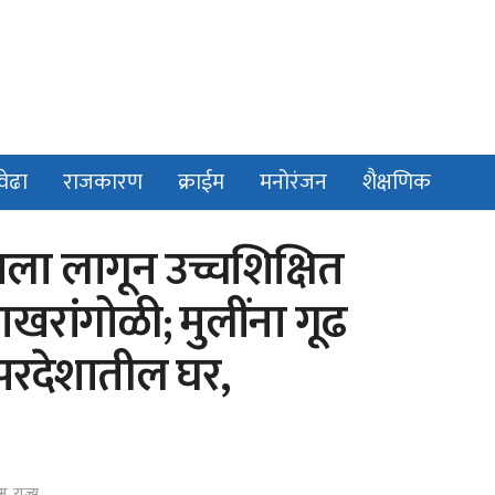
वेढा
राजकारण
क्राईम
मनोरंजन
शैक्षणिक
दाला लागून उच्चशिक्षित
राखरांगोळी; मुलींना गूढ
 परदेशातील घर,
ईम
,
राज्य