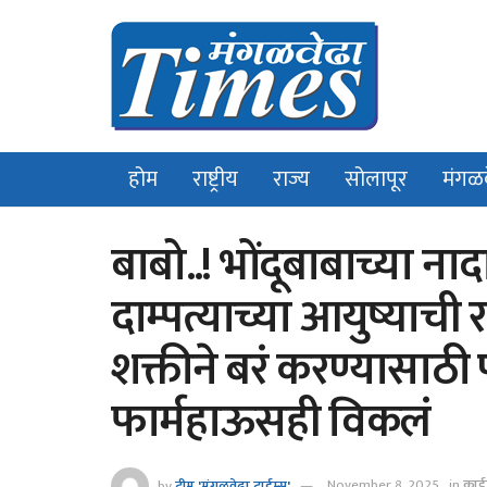
होम
राष्ट्रीय
राज्य
सोलापूर
मंगळ
बाबो..! भोंदूबाबाच्या ना
दाम्पत्याच्या आयुष्याची 
शक्तीने बरं करण्यासाठी
फार्महाऊसही विकलं
by
टीम 'मंगळवेढा टाईम्स'
November 8, 2025
in
क्रा