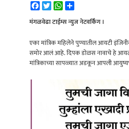
Fa
T
W
Sh
ce
wi
h
ar
b
tt
at
e
मंगळवेढा टाईम्स न्युज नेटवर्किंग ।
o
er
sA
ok
p
एका मांत्रिक महिलेने पुण्यातील आयटी इंजिन
p
समोर आलं आहे. दिपक डोळस नावाचे हे आयटी
मांत्रिकाच्या सापळ्यात अडकून आपली आयु