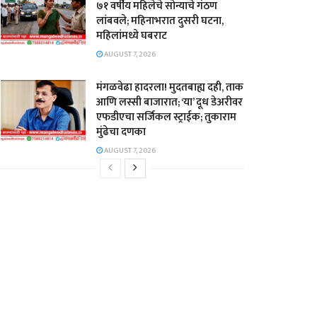
७१ वर्षीय महिलेचे सोन्याचे गंठण
लांबवले; महिनाभरात दुसरी घटना,
महिलांमध्ये घबराट
AUGUST 7, 2026
​मंगळवेढा हादरला! मुदतबाह्य दही, ताक
आणि लस्सी बाजारात; ‘या’ दूध डेअरीवर
एफडीएचा सर्जिकल स्ट्राईक; ​तुकाराम
मुंढेचा दणका
AUGUST 7, 2026