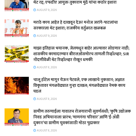
थेट रद्द; एफडीए आयुक्त तुकाराम मुंढे यांचा कठोर इशारा
AUGUST 9, 2026
मराठे काय आहेत हे दाखवून देऊ! मनोज जरांगे-पाटलांचा
सरकारला थेट इशारा; राजकीय वर्तुळात खळबळ
AUGUST 9, 2026
माझा इतिहास भयानक, जेलमधून बाहेर आल्यावर सोडणार नाही;
शासकीय कामादरम्यान बीएलओंसमोरच ताणली रिव्हॉल्व्हर; SIR
नोंदणीवेळी थेट रिव्हॉल्व्हर रोखून धमकी
AUGUST 8, 2026
चालू हॉटेल मागून येऊन पेटवले, एक लाखाचे नुकसान; अज्ञात
विकृतावर मंगळवेढ्यात गुन्हा दाखल; मंगळवेढ्यात नेमकं काय
घडलं
AUGUST 8, 2026
​ग्रामीण तरुणाईला गावातच रोजगाराची सुवर्णसंधी; ‘कृषि उद्योजक
निवड अभियानाला प्रारंभ; ‘माणगंगा परिवार’ आणि ‘ई-ॲग्री
दुकान’चा ग्रामीण युवकांसाठी मोठा पुढाकार
AUGUST 8, 2026