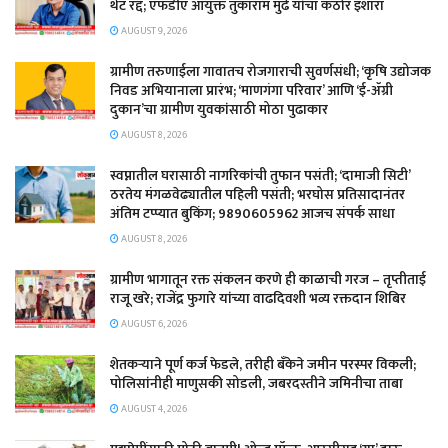
थेट रद्द; एफडीए आयुक्त तुकाराम मुंढे यांचा कठोर इशारा
AUGUST 9, 2026
​ग्रामीण तरुणाईला गावातच रोजगाराची सुवर्णसंधी; ‘कृषि उद्योजक
निवड अभियानाला प्रारंभ; ‘माणगंगा परिवार’ आणि ‘ई-ॲग्री
दुकान’चा ग्रामीण युवकांसाठी मोठा पुढाकार
AUGUST 8, 2026
स्वप्नातील घरासाठी नागरिकांची तुफान पसंती; ‘दामाजी सिटी’
ठरतेय मंगळवेढ्यातील पहिली पसंती; भरघोस प्रतिसादानंतर
अंतिम टप्प्यात बुकिंग; 9890605962 आजच संपर्क साधा
AUGUST 8, 2026
ग्रामीण भागातून रक्त संकलन करणे ही काळाची गरज – तृप्तीताई
राजू खरे; राजेंद्र फुगारे यांच्या वाढदिवशी भव्य रक्तदान शिबिर
AUGUST 6, 2026
शेतकऱ्याने पूर्ण कर्ज फेडले, तरीही बँकेने जमीन परस्पर विकली;
पोलिसांनीही माणुसकी सोडली, जबरदस्तीने जमिनीचा ताबा
AUGUST 4, 2026