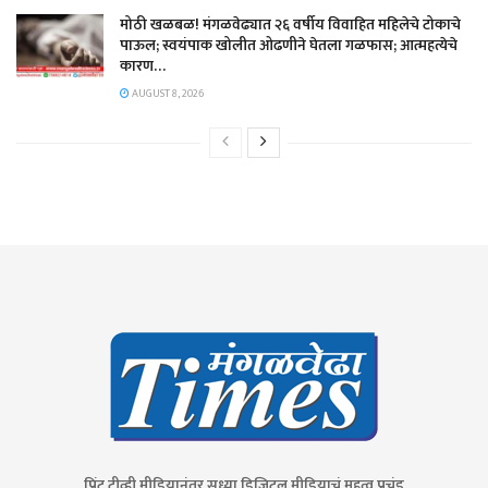
मोठी खळबळ! मंगळवेढ्यात २६ वर्षीय विवाहित महिलेचे टोकाचे
पाऊल; स्वयंपाक खोलीत ओढणीने घेतला गळफास; आत्महत्येचे
कारण…
AUGUST 8, 2026
प्रिंट,टीव्ही मीडियानंतर सध्या डिजिटल मीडियाचं महत्व प्रचंड