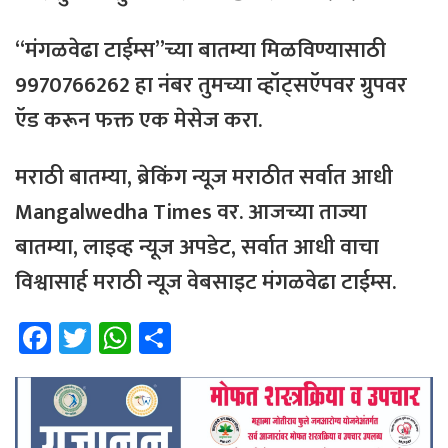
“मंगळवेढा टाईम्स”च्या बातम्या मिळविण्यासाठी
9970766262 हा नंबर तुमच्या व्हॉट्सऍपवर ग्रुपवर
ऍड करून फक्त एक मेसेज करा.
मराठी बातम्या, ब्रेकिंग न्यूज मराठीत सर्वात आधी
Mangalwedha Times वर. आजच्या ताज्या
बातम्या, लाइव्ह न्यूज अपडेट, सर्वात आधी वाचा
विश्वासार्ह मराठी न्यूज वेबसाइट मंगळवेढा टाईम्स.
Fa
T
W
Sh
ce
wi
h
ar
b
tt
at
e
o
er
sA