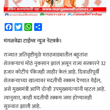
Fa
T
W
Sh
ce
wi
h
ar
b
tt
at
e
मंगळवेढा टाईम्स न्युज नेटवर्क।
o
er
sA
राज्यात अतिवृष्टीमुळे मराठवाड्यातील बहुतांश
ok
p
शेतकऱ्याचं मोठं नुकसान झालं असून राज्य सरकारने 32
p
हजार कोटींचं पॅकेजही जाहीर केलं आहे. दिवाळीपूर्वी
शेतकऱ्याच्या खात्यावर मदतीची रक्कम देण्यात येईल,
असे मुख्यमंत्री आणि दोन्ही उपमुख्यमंत्र्‍यांनी म्हटलं आहे.
त्यानुसार, काही मदतीची रक्कम जमा होण्यासही
सुरुवात झाली आहे.