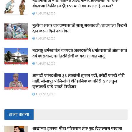
मद्यप्रेमींसाठी मोठी बातमी! ओल्ड मॉन्क, आरसीसह ‘या’ दारू
ब्रँड्सच्या विक्रीवर बंदी; FSSAI ने का उचललं हे पाऊल?
AUGUST 4, 2026
मुलीचा संसार वाचवण्यासाठी सासू सरसावली; जावयाला किडनी
दान करून दिले नवजीवन
AUGUST 4, 2026
महाराष्ट्र धर्मस्वातंत्र्य कायदा! जबरदस्तीने धर्मांतरासाठी आता सात
वर्षे कारावास; धर्मांतरविरोधी कायदा राज्यात लागू
AUGUST 4, 2026
आषाढी एकादशीला ३३ लाखांची तुफान गर्दी, तरीही एकही चोरी
नाही; सोलापूर पोलिसांची ऐतिहासिक कामगिरी; SP अतुल
कुलकर्णी यांचे ‘स्मार्ट’ नियोजन
AUGUST 2, 2026
ताज्या बातम्या
शाळांच्या ‘इतक्या’ मीटर परिसरात जंक फूड दिसल्यास परवाना