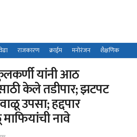
वेढा
राजकारण
क्राईम
मनोरंजन
शैक्षणिक
ुलकर्णी यांनी आठ
ासाठी केले तडीपार; झटपट
 वाळू उपसा; हद्दपार
 माफियांची नावे
ापूर