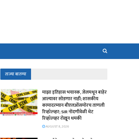
ताज्या बातम्या
माझा इतिहास भयानक, जेलमधून बाहेर
आल्यावर सोडणार नाही; शासकीय
कामादरम्यान बीएलओंसमोरच ताणली
रिव्हॉल्व्हर; SIR नोंदणीवेळी थेट
रिव्हॉल्व्हर रोखून धमकी
AUGUST 8, 2026