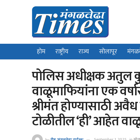
होम
राष्ट्रीय
राज्य
सोलापूर
मंगळ
पोलिस अधीक्षक अतुल क
वाळूमाफियांना एक वर्ष
श्रीमंत होण्यासाठी अवैध
टोळीतील ‘ही’ आहेत वाळू
by
टीम 'मंगळवेढा टाईम्स'
September 1, 2025
in
सोल