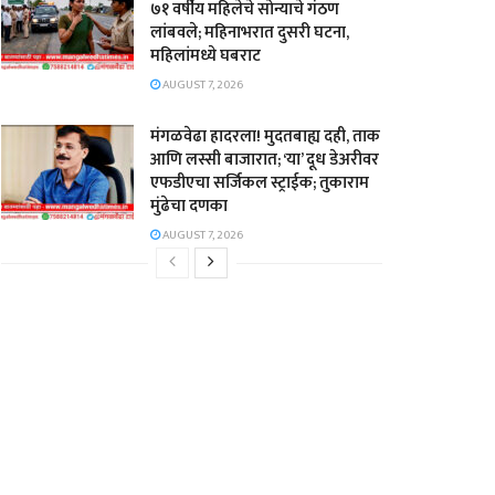
७१ वर्षीय महिलेचे सोन्याचे गंठण
लांबवले; महिनाभरात दुसरी घटना,
महिलांमध्ये घबराट
AUGUST 7, 2026
​मंगळवेढा हादरला! मुदतबाह्य दही, ताक
आणि लस्सी बाजारात; ‘या’ दूध डेअरीवर
एफडीएचा सर्जिकल स्ट्राईक; ​तुकाराम
मुंढेचा दणका
AUGUST 7, 2026