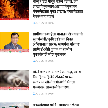
चालू हॉटेल मागून येऊन पेटवले, एक
लाखाचे नुकसान; अज्ञात विकृतावर
मंगळवेढ्यात गुन्हा दाखल; मंगळवेढ्यात
नेमकं काय घडलं
AUGUST 8, 2026
​ग्रामीण तरुणाईला गावातच रोजगाराची
सुवर्णसंधी; ‘कृषि उद्योजक निवड
अभियानाला प्रारंभ; ‘माणगंगा परिवार’
आणि ‘ई-ॲग्री दुकान’चा ग्रामीण
युवकांसाठी मोठा पुढाकार
AUGUST 8, 2026
मोठी खळबळ! मंगळवेढ्यात २६ वर्षीय
विवाहित महिलेचे टोकाचे पाऊल;
स्वयंपाक खोलीत ओढणीने घेतला
गळफास; आत्महत्येचे कारण…
AUGUST 8, 2026
मंगळवेढ्यात मॉर्निंग वॉकला गेलेल्या